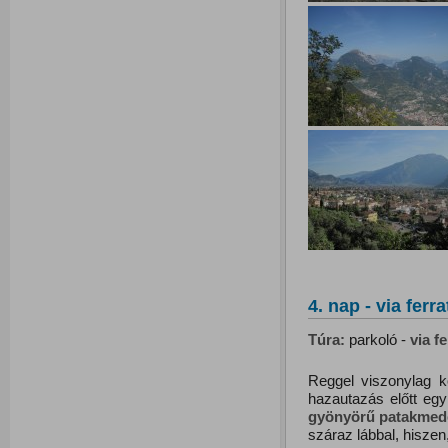
4. nap - via ferr
Túra:
parkoló -
via f
Reggel viszonylag k
hazautazás előtt egy 
gyönyörű
patakmed
száraz lábbal, hiszen