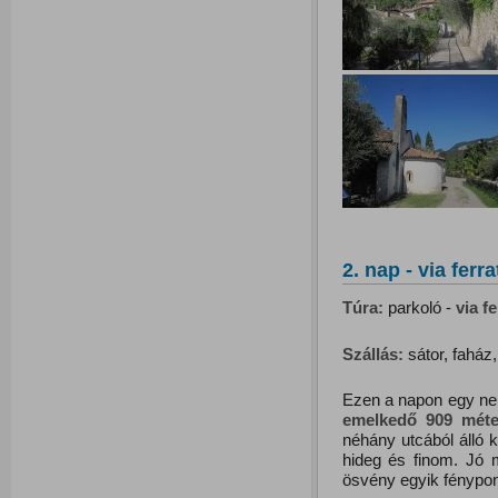
2. nap - via ferra
Túra:
parkoló -
via fe
Szállás:
sátor, faház,
Ezen a napon egy nem
emelkedő 909 méte
néhány utcából álló ki
hideg és finom. Jó m
ösvény egyik fénypont