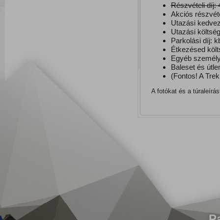
Részvételi díj: 
Akciós részvétel
Utazási kedvez
Utazási költség
Parkolási díj: k
Étkezésed költ
Egyéb személye
Baleset és útle
(Fontos! A Trek
A fotókat és a túraleírá
P