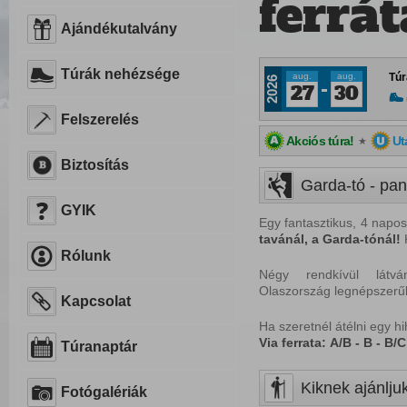
ferrát
Ajándékutalvány
Túrák nehézsége
aug.
aug.
Túr
2026
27
30
Felszerelés
Akciós túra!
Ut
★
Biztosítás
Garda-tó - pano
GYIK
Egy fantasztikus, 4 napos
tavánál,
a
Garda-tónál!
K
Rólunk
Négy rendkívül látv
Olaszország legnépszerű
Kapcsolat
Ha szeretnél átélni egy h
Via ferrata:
A/B - B - B/C
Túranaptár
Kiknek ajánljuk
Fotógalériák