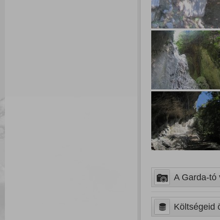
A Garda-tó v
Költségeid ö