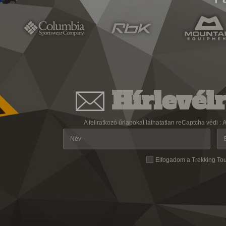
Hírlevélr
A feliratkozó űrlapokat láthatatlan reCaptcha védi :
A
Elfogadom a Trekking To