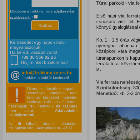
Túra:
parkoló -
via f
Elfogadom a Trekking Tours
adatkezelési
Első napi
via ferrat
szabályzatát
:*
csúcsára visz fel. F
Küldés
könnyű gyaloglással 
Kb. 1 - 1,5 órás vég
Kérdésedet egy napon belül
nyeregbe, ahonnan ú
megválaszoljuk!
középkori vára magas
Ha kéred, visszahívunk!
+36 30 556
92 25
túranapunkon is kapun
Hívj minket bizalommal!
ferráta túrát követő
is.
info@trekking-tours.hu
Írj nekünk, s tedd fel kérdéseid!
Via ferrata nehézsé
Szintkülönbség:
300
Üzenet küldéséhez megadott
Menetidő:
kb. 2-3 ór
személyes adataidat nem
tároljuk, kérdésed megvála-
szolásán kívül más célra nem
használjuk fel, harmadik fél számára
nem adjuk át.
Adatvédelmi
szabályzatunk
.
Az itt látható űrlapot láthatatlan
reCaptcha védi:
Adatvédelem
-
ÁSZF