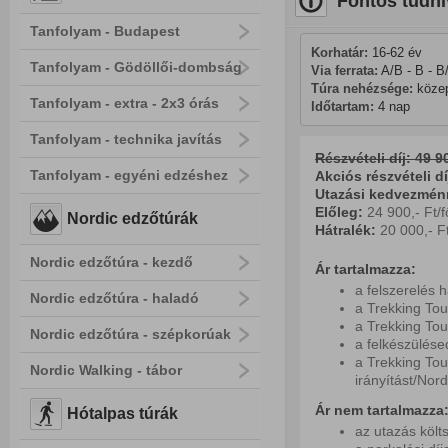
Fontos tudni
Tanfolyam - Budapest
Korhatár:
 16-62 év
Tanfolyam - Gödöllői-dombság
Via ferrata:
 A/B - B - B
Túra nehézsége:
 köze
Tanfolyam - extra - 2x3 órás
Időtartam:
 4 nap
Tanfolyam - technika javítás
Részvételi díj: 49 90
Tanfolyam - egyéni edzéshez
Akciós részvételi dí
Utazási kedvezménny
Előleg:
24 900,- Ft/f
Nordic edzőtúrák
Hátralék:
20 000,- Ft
Nordic edzőtúra - kezdő
Ár tartalmazza:
a felszerelés 
Nordic edzőtúra - haladó
a Trekking Tou
a Trekking Tou
Nordic edzőtúra - szépkorúak
a felkészülés
a Trekking Tou
Nordic Walking - tábor
irányítást/Nord
Ár nem tartalmazza
Hótalpas túrák
az utazás költ