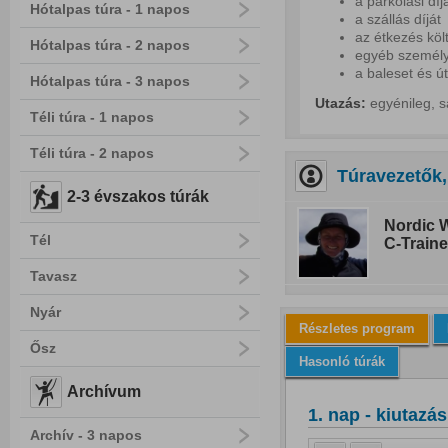
a parkolási díj
Hótalpas túra - 1 napos
a szállás díját
az étkezés köl
Hótalpas túra - 2 napos
egyéb személy
a baleset és út
Hótalpas túra - 3 napos
Utazás:
egyénileg, s
Téli túra - 1 napos
Téli túra - 2 napos
Túravezetők,
2-3 évszakos túrák
Nordic W
Tél
C-Traine
Tavasz
Nyár
Részletes program
Ősz
Hasonló túrák
Archívum
1. nap - kiutazás 
Archív - 3 napos