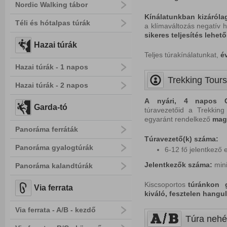
Nordic Walking tábor
Kínálatunkban kizáróla
Téli és hótalpas túrák
a klímaváltozás negatív h
sikeres teljesítés lehet
Hazai túrák
Teljes túrakínálatunkat,
é
Hazai túrák - 1 napos
Trekking Tours
Hazai túrák - 2 napos
A
nyári,
4
napos
Garda-tó
túravezetőid a Trekking 
egyaránt rendelkező
mag
Panoráma ferráták
Túravezető(k) száma:
Panoráma gyalogtúrák
6-12 fő jelentkező 
Jelentkezők száma:
min
Panoráma kalandtúrák
Kiscsoportos
túránkon ga
Via ferrata
kiváló, fesztelen hangu
Via ferrata - A/B - kezdő
Túra nehé