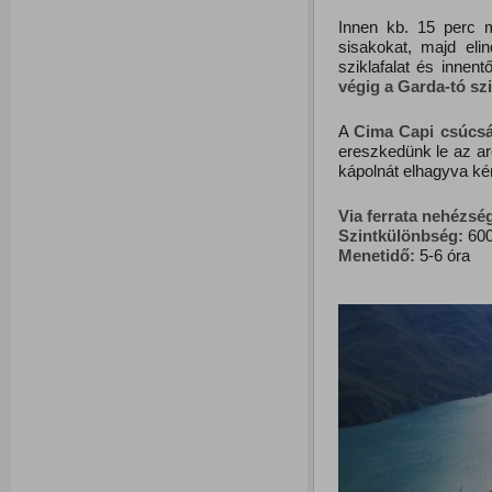
Innen kb. 15 perc mú
sisakokat, majd eli
sziklafalat és inne
végig a Garda-tó szi
A
Cima Capi csúcsá
ereszkedünk le az ar
kápolnát elhagyva ké
Via ferrata nehézsé
Szintkülönbség:
600
Menetidő:
5-6 óra