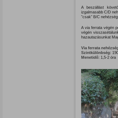
A beszállást követő
izgalmasabb C/D neh
"csak" B/C nehézség
A via ferrata végén 
végén visszasétálun
hazautazásunkat Mag
Via ferrata nehézsé
Szintkülönbség:
190
Menetidő:
1,5-2 óra