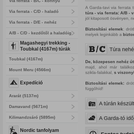
Via ferrata - B/C - könnyű
A Garda-tavi via ferrata t
Via ferrata - C/D - haladó
túra
-
via ferrata: A/B
-
v
jól kitaposott ösvényen, 
Via ferrata - D/E - nehéz
Biztosítási elemek
: dró
A/B - C/D - kezdőtől a haladóig
melyek leginkább a
bizto
Magashegyi trekking -
Toubkal (4167m) túrák
Túra nehé
Toubkal (4167m)
De,
közepesen nehéz
ú
majd, ahol már találko
Mount Meru (4566m)
szikla-falakkal,
s viszony
Expedíció
Biztosítási elemek:
drót
függőhíd!
Ararát (5137m)
A túrán készült
Damavand (5671m)
Kilimandzsáró (5895m)
A Garda-tó idő
Nordic tanfolyam