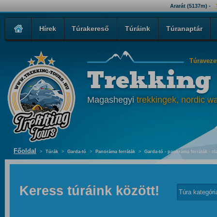
Ararát (5137m) -
Hírek
Túrakereső
Túráink
Túranaptár
Túraveze
Trekking
Magashegyi
trekkingek, nordic wa
Főoldal
>
Túrák
>
Garda-tó
>
Panoráma ferráták
>
Garda-tó - panoráma ferráták - cl
Keress túráink között!