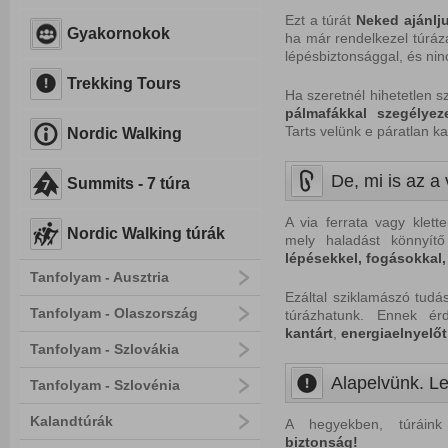
Ezt a túrát
Neked
ajánlj
Gyakornokok
ha már rendelkezel túrázá
lépésbiztonsággal, és nin
Trekking Tours
Ha szeretnél hihetetlen 
pálmafákkal
szegélyeze
Tarts velünk e páratlan k
Nordic Walking
De, mi is az a 
Summits - 7 túra
A via ferrata vagy klett
Nordic Walking túrák
mely haladást könnyítő
lépésekkel, fogásokkal,
Tanfolyam - Ausztria
Ezáltal sziklamászó tudá
Tanfolyam - Olaszország
túrázhatunk. Ennek é
kantárt
,
energiaelnyelőt
Tanfolyam - Szlovákia
Alapelvünk. Le
Tanfolyam - Szlovénia
Kalandtúrák
A hegyekben, túráink
biztonság!