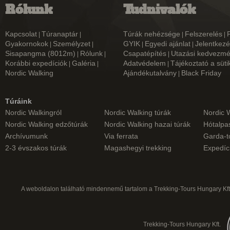
Rólunk
Tudnivalók
Kapcsolat
Túranaptár
Túrák nehézsége
Felszerelés
|
|
|
|
Gyakornokok
Személyzet
GYIK
Egyedi ajánlat
Jelentkezé
|
|
|
|
Sisapangma (8012m)
Rólunk
Csapatépítés
Utazási kedvezm
|
|
|
Korábbi expedíciók
Galéria
Adatvédelem
Tájékoztató a süti
|
|
|
Nordic Walking
Ajándékutalvány
Black Friday
|
Túráink
Nordic Walkingról
Nordic Walking túrák
Nordic 
Nordic Walking edzőtúrák
Nordic Walking hazai túrák
Hótalpas
Archívumunk
Via ferrata
Garda-t
2-3 évszakos túrák
Magashegyi trekking
Expedíc
A weboldalon található mindennemű tartalom a Trekking-Tours Hungary Kft.
Trekking-Tours Hungary Kft.