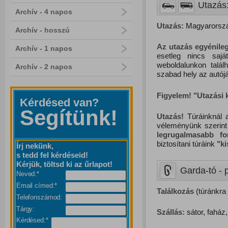
Utazás:
Archív - 4 napos
Utazás:
Magyarország
Archív - hosszú
Az utazás egyénileg
Archív - 1 napos
esetleg nincs saj
weboldalunkon talál
Archív - 2 napos
szabad hely az autójá
Figyelem! "Utazási
Kérdésed van?
Segítünk!
Utazás!
Túráinknál a
véleményünk szerint
legrugalmasabb f
biztosítani túráink
"
k
Írj nekünk,
s tedd fel kérdéseid!
Kérjük, töltsd ki az űrlapot!
Garda-tó - p
Neved:*
Email címed:*
Találkozás
(túránkra 
Telefonszámod:
Tárgy:
Szállás:
sátor, faház,
Kérdésed:*