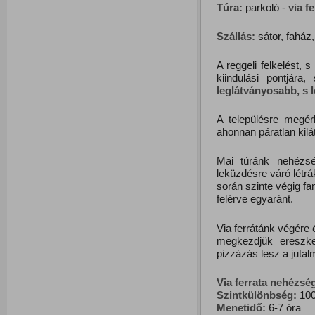
Túra:
parkoló -
via f
Szállás:
sátor, faház,
A reggeli felkelést,
kiindulási pontjár
leglátványosabb, s 
A településre megérk
ahonnan páratlan kil
Mai túránk nehézsé
leküzdésre váró létrá
során szinte végig f
felérve egyaránt.
Via ferrátánk végére 
megkezdjük ereszke
pizzázás lesz a jutal
Via ferrata nehézsé
Szintkülönbség:
100
Menetidő:
6-7 óra