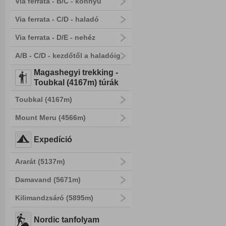
Via ferrata - B/C - könnyű
Via ferrata - C/D - haladó
Via ferrata - D/E - nehéz
A/B - C/D - kezdőtől a haladóig
Magashegyi trekking -
Toubkal (4167m) túrák
Toubkal (4167m)
Mount Meru (4566m)
Expedíció
Ararát (5137m)
Damavand (5671m)
Kilimandzsáró (5895m)
Nordic tanfolyam