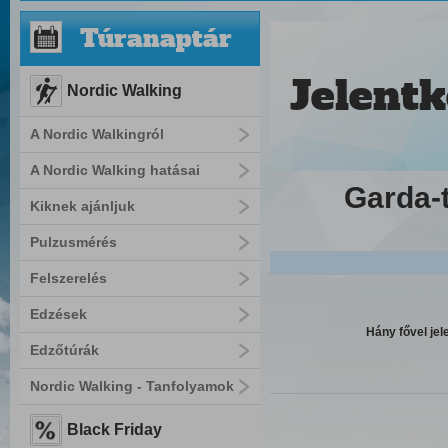
Túranaptár
Jelentk
Nordic Walking
A Nordic Walkingról
A Nordic Walking hatásai
Garda-t
Kiknek ajánljuk
Pulzusmérés
Felszerelés
Edzések
Hány fővel jel
Edzőtúrák
Nordic Walking - Tanfolyamok
Black Friday