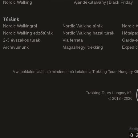
Nordic Walking
Ajándékutalvány
Black Friday
|
Túráink
Nordic Walkingról
Nordic Walking túrák
Nordic 
Nordic Walking edzőtúrák
Nordic Walking hazai túrák
Hótalpas
2-3 évszakos túrák
Via ferrata
Garda-t
Archívumunk
Magashegyi trekking
Expedíc
A weboldalon található mindennemű tartalom a Trekking-Tours Hungary Kft.
Trekking-Tours Hungary Kft.
© 2013 - 2026
Eddig
0