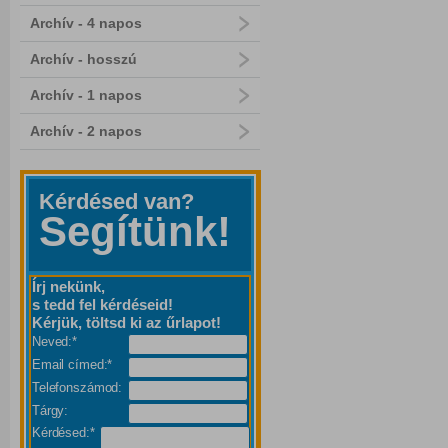
Archív - 4 napos
Archív - hosszú
Archív - 1 napos
Archív - 2 napos
Kérdésed van?
Segítünk!
Írj nekünk,
s tedd fel kérdéseid!
Kérjük, töltsd ki az űrlapot!
Neved:*
Email címed:*
Telefonszámod:
Tárgy:
Kérdésed:*