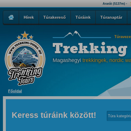
Ararát (5137m) -
Hírek
Túrakereső
Túráink
Túranaptár
Túraveze
Trekking
Magashegyi
trekkingek, nordic wa
Főoldal
Keress túráink között!