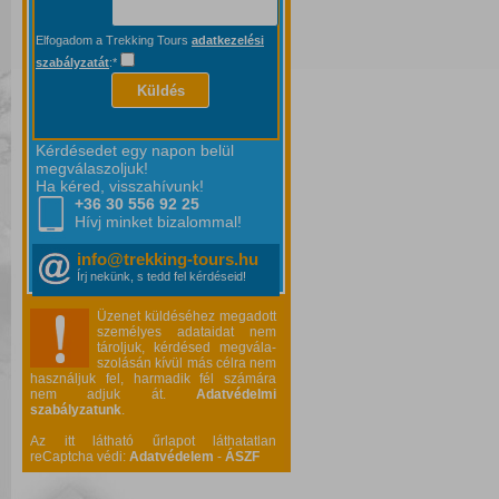
Elfogadom a Trekking Tours
adatkezelési
szabályzatát
:*
Küldés
Kérdésedet egy napon belül
megválaszoljuk!
Ha kéred, visszahívunk!
+36 30 556
92 25
Hívj minket bizalommal!
info@trekking-tours.hu
Írj nekünk, s tedd fel kérdéseid!
Üzenet küldéséhez megadott
személyes adataidat nem
tároljuk, kérdésed megvála-
szolásán kívül más célra nem
használjuk fel, harmadik fél számára
nem adjuk át.
Adatvédelmi
szabályzatunk
.
Az itt látható űrlapot láthatatlan
reCaptcha védi:
Adatvédelem
-
ÁSZF