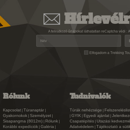
Hírlevélr
A feliratkozó űrlapokat láthatatlan reCaptcha védi :
A
Elfogadom a Trekking To
Rólunk
Tudnivalók
Kapcsolat
Túranaptár
Túrák nehézsége
Felszereléslis
|
|
|
Gyakornokok
Személyzet
GYIK
Egyedi ajánlat
Jelentkez
|
|
|
|
|
Sisapangma (8012m)
Rólunk
Csapatépítés
Utazási kedvezm
|
|
|
Korábbi expedíciók
Galéria
Adatvédelem
Tájékoztató a süti
|
|
|