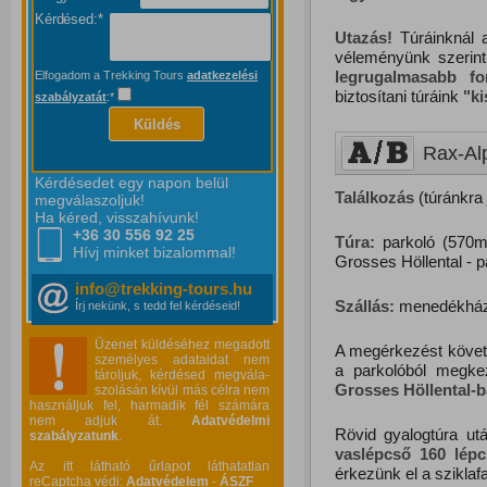
Kérdésed:*
Utazás!
Túráinknál a
véleményünk szerin
legrugalmasabb f
Elfogadom a Trekking Tours
adatkezelési
biztosítani túráink
"
k
szabályzatát
:*
Küldés
Rax-Alp
Kérdésedet egy napon belül
Találkozás
(túránkra 
megválaszoljuk!
Ha kéred, visszahívunk!
+36 30 556
92 25
Túra:
parkoló (570m
Hívj minket bizalommal!
Grosses Höllental - 
info@trekking-tours.hu
Szállás:
menedékház/p
Írj nekünk, s tedd fel kérdéseid!
Üzenet küldéséhez megadott
A megérkezést követőe
személyes adataidat nem
a parkolóból megke
tároljuk, kérdésed megvála-
Grosses Höllental-b
szolásán kívül más célra nem
használjuk fel, harmadik fél számára
nem adjuk át.
Adatvédelmi
Rövid gyalogtúra u
szabályzatunk
.
v
aslépcső 1
60 lépc
Az itt látható űrlapot láthatatlan
érkezünk el a sziklaf
reCaptcha védi:
Adatvédelem
-
ÁSZF