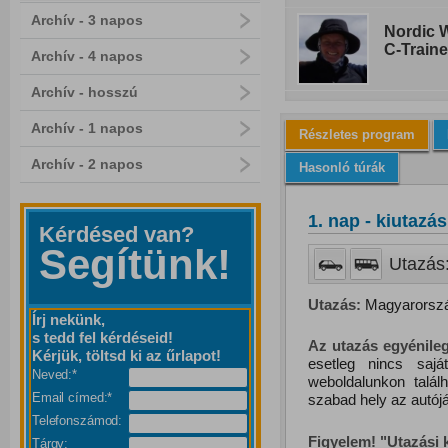
Archív - 3 napos
Nordic W
C-Traine
Archív - 4 napos
Archív - hosszú
Archív - 1 napos
Részletes program
Archív - 2 napos
Hasonló túrák
1. nap - kiutazá
Kérdésed van?
Segítünk!
Utazás:
Utazás:
Magyarország
Írj nekünk,
s tedd fel kérdéseid!
Az utazás egyénileg
Kérjük, töltsd ki az űrlapot!
esetleg nincs saj
Neved:*
weboldalunkon talál
Email címed:*
szabad hely az autójá
Telefonszámod:
Figyelem! "Utazási
Tárgy: