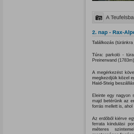
A Teufelsbad
2. nap - Rax-Alp
Találkozás
(túránkra 
Túra:
parkoló - túra
Preinerwand (1783m) 
A megérkezést követő
megkezdjük k
özel e
Haid-Steig beszállá
Eleinte egy nagyon s
majd
betérünk az
e
forrás mellett is, ah
Az erdőből kiérve eg
ferrata kiindulási 
méteres szintem