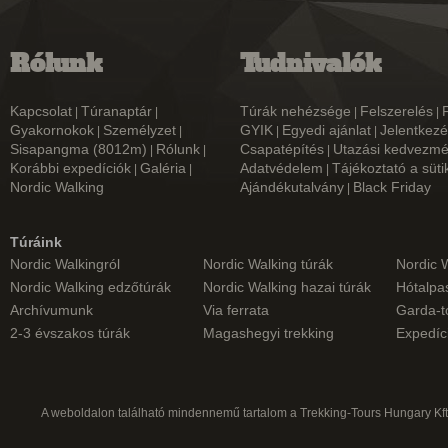
Rólunk
Tudnivalók
Kapcsolat
Túranaptár
Túrák nehézsége
Felszerelés
|
|
|
|
Gyakornokok
Személyzet
GYIK
Egyedi ajánlat
Jelentkezé
|
|
|
|
Sisapangma (8012m)
Rólunk
Csapatépítés
Utazási kedvezm
|
|
|
Korábbi expedíciók
Galéria
Adatvédelem
Tájékoztató a süti
|
|
|
Nordic Walking
Ajándékutalvány
Black Friday
|
Túráink
Nordic Walkingról
Nordic Walking túrák
Nordic 
Nordic Walking edzőtúrák
Nordic Walking hazai túrák
Hótalpas
Archívumunk
Via ferrata
Garda-t
2-3 évszakos túrák
Magashegyi trekking
Expedíc
A weboldalon található mindennemű tartalom a Trekking-Tours Hungary Kft.