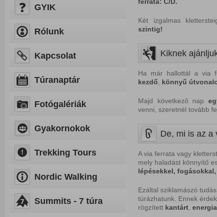
ferrata: C/D.
GYIK
Két izgalmas kletterst
szintig!
Rólunk
Kiknek ajánljuk
Kapcsolat
Ha már hallottál a via 
Túranaptár
kezdő
,
könnyű
útvonal
Majd következő nap
eg
Fotógalériák
venni, szeretnél tovább fej
Gyakornokok
De, mi is az a 
Trekking Tours
A via ferrata vagy kletter
mely haladást könnyítő e
lépésekkel, fogásokkal,
Nordic Walking
Ezáltal sziklamászó tudás
túrázhatunk. Ennek érde
Summits - 7 túra
rögzített
kantárt
,
energia