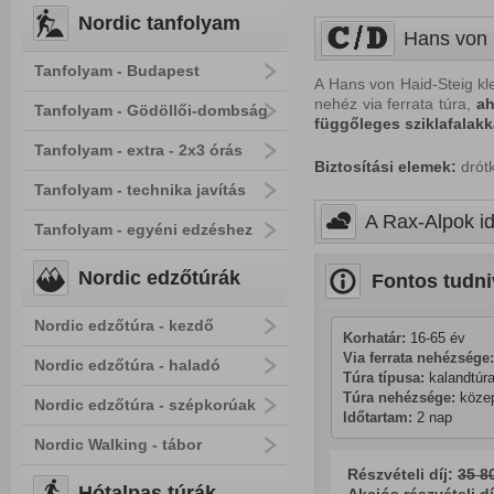
Nordic tanfolyam
Hans von 
Tanfolyam - Budapest
A Hans von Haid-Steig kl
nehéz via ferrata túra,
ah
Tanfolyam - Gödöllői-dombság
függőleges sziklafalakk
Tanfolyam - extra - 2x3 órás
Biztosítási elemek:
drótk
Tanfolyam - technika javítás
A Rax-Alpok id
Tanfolyam - egyéni edzéshez
Nordic edzőtúrák
Fontos tudni
Nordic edzőtúra - kezdő
Korhatár:
 16-65 év
Via ferrata nehézsége:
Nordic edzőtúra - haladó
Túra típusa:
 kalandtúra
Túra nehézsége:
 köze
Nordic edzőtúra - szépkorúak
Időtartam:
 2 nap
Nordic Walking - tábor
Részvételi díj:
35 80
Hótalpas túrák