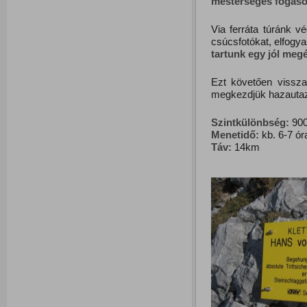
mesterséges fogáso
Via ferráta túránk v
csúcsfotókat, elfogy
tartunk egy jól meg
Ezt követően vissza
megkezdjük hazautaz
Szintkülönbség:
900
Menetidő:
kb. 6-7 ór
Táv:
14km