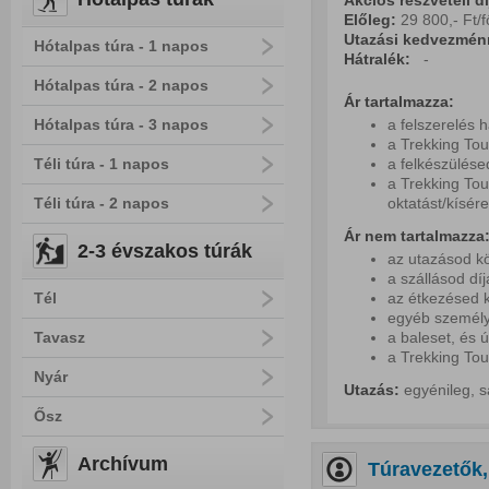
Akciós részvételi dí
Előleg:
29 800,- Ft/f
Utazási kedvezmén
Hótalpas túra - 1 napos
Hátralék:
-
Hótalpas túra - 2 napos
Ár tartalmazza:
Hótalpas túra - 3 napos
a felszerelés 
a Trekking Tou
Téli túra - 1 napos
a felkészülés
a Trekking Tou
Téli túra - 2 napos
oktatást/kísére
Ár nem tartalmazza
2-3 évszakos túrák
az utazásod kö
a szállásod díj
Tél
az étkezésed k
egyéb személy
Tavasz
a baleset, és 
a Trekking Tou
Nyár
Utazás:
egyénileg, s
Ősz
Archívum
Túravezetők,