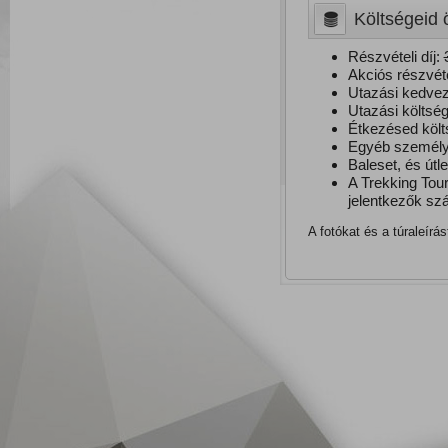
Költségeid ö
Részvételi díj:
Akciós részvétel
Utazási kedvez
Utazási költsé
Étkezésed köl
Egyéb személye
Baleset, és útl
A Trekking Tour
jelentkezők szá
A fotókat és a túraleírá