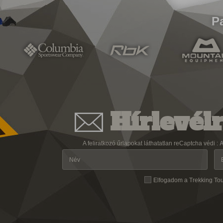
P
Hírlevélr
A feliratkozó űrlapokat láthatatlan reCaptcha védi :
A
Elfogadom a Trekking To