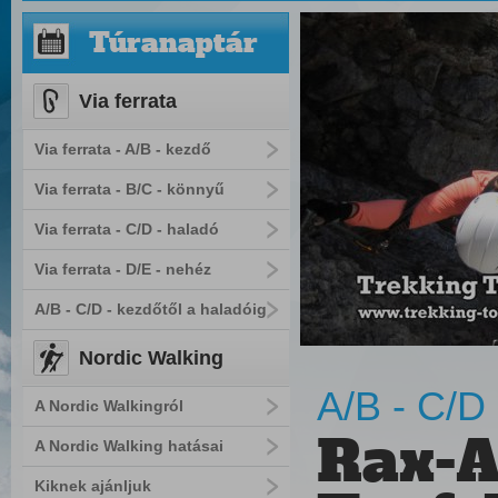
Túranaptár
Via ferrata
Via ferrata - A/B - kezdő
Via ferrata - B/C - könnyű
Via ferrata - C/D - haladó
Via ferrata - D/E - nehéz
A/B - C/D - kezdőtől a haladóig
Nordic Walking
A/B - C/D 
A Nordic Walkingról
Rax-A
A Nordic Walking hatásai
Kiknek ajánljuk