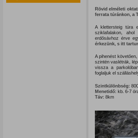
Rövid elméleti okta
ferrata túránkon, a
A klettersteig túra 
sziklafalakon, ahol
erdősávhoz érve eg
érkezünk, s itt tar
A pihenést követően,
szintén vaslétrák, lé
vissza a parkolóban
foglaljuk el szállásh
Szintkülönbség:
800
Menetidő:
kb. 6-7 ór
Táv:
8km