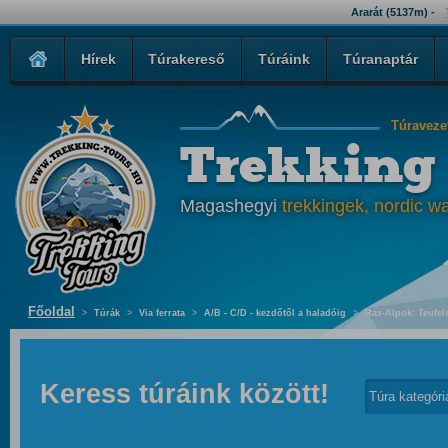
Ararát (5137m) -
Hírek
Túrakereső
Túráink
Túranaptár
Túraveze
Trekking
Magashegyi
trekkingek, nordic wa
Főoldal
>
Túrák
>
Via ferrata
>
A/B - C/D - kezdőtől a haladóig
>
Rax-Alpok: Teufel
Keress túráink között!