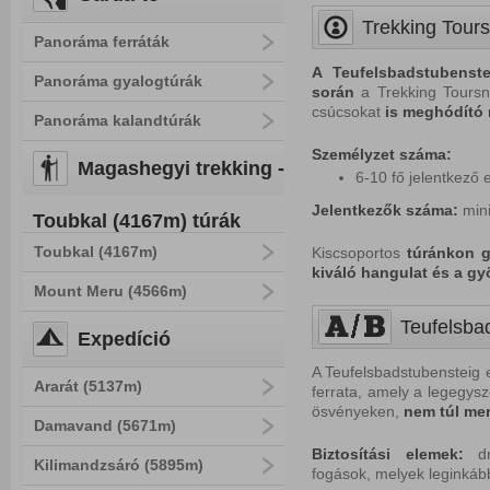
Trekking Tours
Panoráma ferráták
A Teufelsbadstubenst
Panoráma gyalogtúrák
során
a Trekking Tours
csúcsokat
is
meghódító
Panoráma kalandtúrák
Személyzet száma:
Magashegyi trekking -
6-10 fő jelentkező 
Jelentkezők száma:
min
Toubkal (4167m) túrák
Toubkal (4167m)
Kiscsoportos
túránkon ga
kiváló hangulat és a gy
Mount Meru (4566m)
Teufelsbad
Expedíció
A Teufelsbadstubensteig
Ararát (5137m)
ferrata, amely a legegysze
ösvényeken,
nem túl mer
Damavand (5671m)
Biztosítási elemek:
dró
Kilimandzsáró (5895m)
fogások, melyek leginkáb