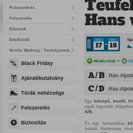
Teufe
Pulzusmérés
Hans 
Felszerelés
Edzések
Edzőtúrák
okt.
okt.
Túr
2026
17
18
Nordic Walking - Tanfolyamok
Akciós túra!
Ut
★
Black Friday
Rax-Alpok:
Ajándékutalvány
Rax-Alpok
Túrák nehézsége
Egy
könnyű,
kezdő,
k
egyik legszebb völgyéb
Felszerelés
A/B.
Biztosítás
És egy fantasztikus
kö
haladó klettersteig útv