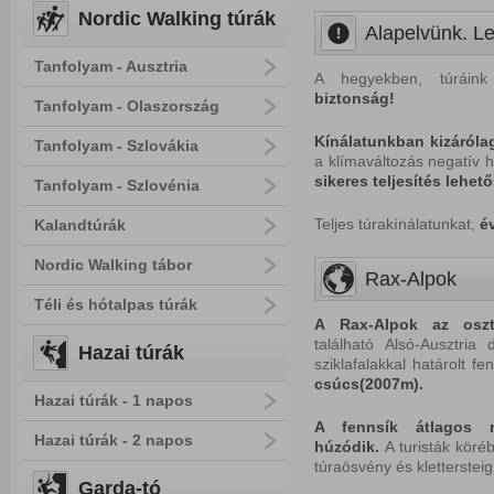
Nordic Walking túrák
Alapelvünk. Le
Tanfolyam - Ausztria
A hegyekben, túráink
biztonság!
Tanfolyam - Olaszország
Kínálatunkban kizáróla
Tanfolyam - Szlovákia
a klímaváltozás negatív h
sikeres teljesítés lehet
Tanfolyam - Szlovénia
Teljes túrakínálatunkat,
é
Kalandtúrák
Nordic Walking tábor
Rax-Alpok
Téli és hótalpas túrák
A
Rax-Alpok
az
osz
található Alsó-Ausztria
Hazai túrák
sziklafalakkal határolt f
csúcs(2007m).
Hazai túrák - 1 napos
A fennsík átlagos 
Hazai túrák - 2 napos
húzódik.
A turisták köréb
túraösvény és klettersteig 
Garda-tó