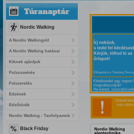
Túranaptár
Nordic Walking
A Nordic Walkingról
Írj nekünk,
s tedd fel kérdéseid
A Nordic Walking hatásai
Kérjük, töltsd ki az
űrlapot!
Kiknek ajánljuk
Pulzusmérés
Elfogadom a Trekking Tours
Kérdésedet egy napon 
Felszerelés
megválaszoljuk!
Ha kéred, visszahívunk
Edzések
Üzenet kül
Edzőtúrák
más célra 
Nordic Walking - Tanfolyamok
Black Friday
Nordic Walking
alaptechnika