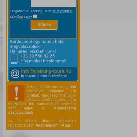
Elfogadom a Trekking Tours
adatkezelési
szabályzatát
:*
Küldés
Kérdésedet egy napon belül
megválaszoljuk!
Ha kéred, visszahívunk!
+36 30 556
92 25
Hívj minket bizalommal!
info@trekking-tours.hu
Írj nekünk, s tedd fel kérdéseid!
Üzenet küldéséhez megadott
személyes adataidat nem
tároljuk, kérdésed megvála-
szolásán kívül más célra nem
használjuk fel, harmadik fél számára
nem adjuk át.
Adatvédelmi
szabályzatunk
.
Az itt látható űrlapot láthatatlan
reCaptcha védi:
Adatvédelem
-
ÁSZF