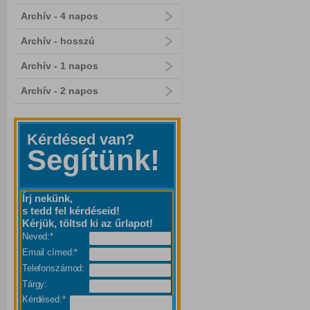
Archív - 4 napos
Archív - hosszú
Archív - 1 napos
Archív - 2 napos
Kérdésed van?
Segítünk!
Írj nekünk,
s tedd fel kérdéseid!
Kérjük, töltsd ki az űrlapot!
Neved:*
Email címed:*
Telefonszámod:
Tárgy:
Kérdésed:*