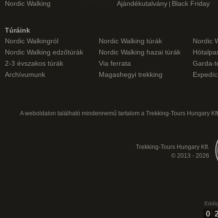
Nordic Walking
Ajándékutalvány
Black Friday
|
Túráink
Nordic Walkingról
Nordic Walking túrák
Nordic 
Nordic Walking edzőtúrák
Nordic Walking hazai túrák
Hótalpas
2-3 évszakos túrák
Via ferrata
Garda-t
Archívumunk
Magashegyi trekking
Expedíc
A weboldalon található mindennemű tartalom a Trekking-Tours Hungary Kft.
Trekking-Tours Hungary Kft.
© 2013 - 2026
Eddig
0