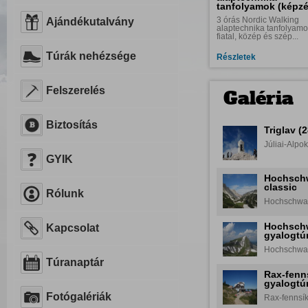
tanfolyamok (képz
3 órás Nordic Walking
Ajándékutalvány
alaptechnika tanfolyamo
fiatal, közép és szép...
Túrák nehézsége
Részletek
Felszerelés
Galéria
Biztosítás
Triglav (
Júliai-Alpok
GYIK
Hochschw
classic
Rólunk
Hochschwab
csúcstúra Eg
Hochschw
Kapcsolat
gyalogtúr
Hochschwab
gyalogtúra - 
Túranaptár
Rax-fenns
gyalogtú
Fotógalériák
Rax-fennsík 