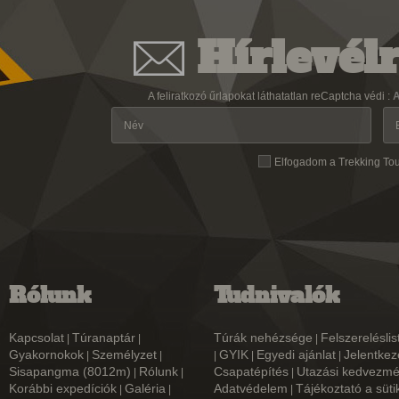
Hírlevélr
A feliratkozó űrlapokat láthatatlan reCaptcha védi :
A
Elfogadom a Trekking To
Rólunk
Tudnivalók
Kapcsolat
Túranaptár
Túrák nehézsége
Felszereléslis
|
|
|
Gyakornokok
Személyzet
GYIK
Egyedi ajánlat
Jelentkez
|
|
|
|
|
Sisapangma (8012m)
Rólunk
Csapatépítés
Utazási kedvezm
|
|
|
Korábbi expedíciók
Galéria
Adatvédelem
Tájékoztató a süti
|
|
|