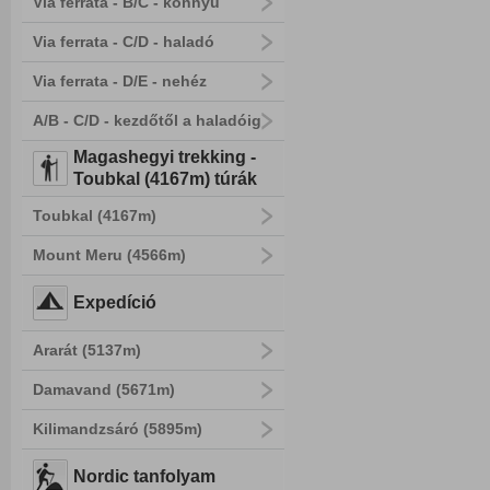
Via ferrata - B/C - könnyű
Via ferrata - C/D - haladó
Via ferrata - D/E - nehéz
A/B - C/D - kezdőtől a haladóig
Magashegyi trekking -
Toubkal (4167m) túrák
Toubkal (4167m)
Mount Meru (4566m)
Expedíció
Ararát (5137m)
Damavand (5671m)
Kilimandzsáró (5895m)
Nordic tanfolyam