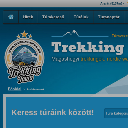
Ararát (5137m) -
Hírek
Túrakereső
Túráink
Túranaptár
Túraveze
Trekking
Magashegyi
trekkingek, nordic wa
Főoldal
>
Archívumunk
Keress túráink között!