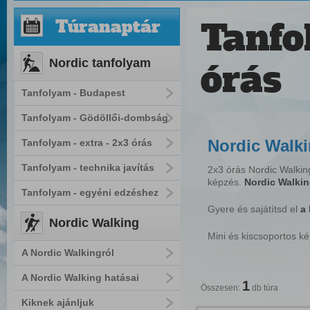
Tanfo
Túranaptár
Nordic tanfolyam
órás
Tanfolyam - Budapest
Tanfolyam - Gödöllői-dombság
Nordic Walk
Tanfolyam - extra - 2x3 órás
Tanfolyam - technika javítás
2x3 órás Nordic Walkin
képzés.
Nordic Walkin
Tanfolyam - egyéni edzéshez
Gyere és sajátítsd el
a 
Nordic Walking
Mini és kiscsoportos k
A Nordic Walkingról
A Nordic Walking hatásai
1
Összesen:
db túra
Kiknek ajánljuk