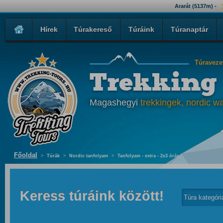
Ararát (5137m) -
Hírek
Túrakereső
Túráink
Túranaptár
Túraveze
Trekking
Magashegyi
trekkingek, nordic wa
Főoldal
>
Túrák
>
Nordic tanfolyam
>
Tanfolyam - extra - 2x3 órás
Keress túráink között!