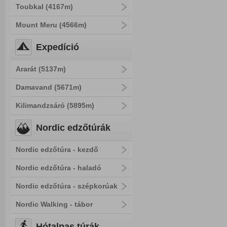
Toubkal (4167m)
Mount Meru (4566m)
Expedíció
Ararát (5137m)
Damavand (5671m)
Kilimandzsáró (5895m)
Nordic edzőtúrák
Nordic edzőtúra - kezdő
Nordic edzőtúra - haladó
Nordic edzőtúra - szépkorúak
Nordic Walking - tábor
Hótalpas túrák