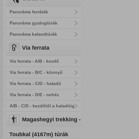
Panoráma ferráták
Panoráma gyalogtúrák
Panoráma kalandtúrák
Via ferrata
Via ferrata - A/B - kezdő
Via ferrata - B/C - könnyű
Via ferrata - C/D - haladó
Via ferrata - D/E - nehéz
A/B - C/D - kezdőtől a haladóig
Magashegyi trekking -
Toubkal (4167m) túrák