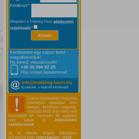
Kérdésed:*
Elfogadom a Trekking Tours
adatkezelési
szabályzatát
:*
Küldés
Kérdésedet egy napon belül
megválaszoljuk!
Ha kéred, visszahívunk!
+36 30 556
92 25
Hívj minket bizalommal!
info@trekking-tours.hu
Írj nekünk, s tedd fel kérdéseid!
Üzenet küldéséhez megadott
személyes adataidat nem
tároljuk, kérdésed megvála-
szolásán kívül más célra nem
használjuk fel, harmadik fél számára
nem adjuk át.
Adatvédelmi
szabályzatunk
.
Az itt látható űrlapot láthatatlan
reCaptcha védi:
Adatvédelem
-
ÁSZF