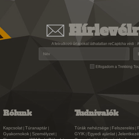
Hírlevélr
A feliratkozó űrlapokat láthatatlan reCaptcha védi :
A
Elfogadom a Trekking To
Rólunk
Tudnivalók
Kapcsolat
Túranaptár
Túrák nehézsége
Felszerelés
|
|
|
|
Gyakornokok
Személyzet
GYIK
Egyedi ajánlat
Jelentkezé
|
|
|
|