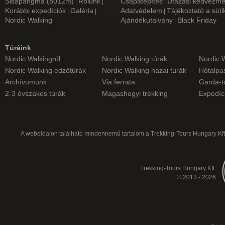
Sisapangma (8012m)
Rólunk
Csapatépítés
Utazási kedvezm
|
|
|
Korábbi expedíciók
Galéria
Adatvédelem
Tájékoztató a süti
|
|
|
Nordic Walking
Ajándékutalvány
Black Friday
|
Túráink
Nordic Walkingról
Nordic Walking túrák
Nordic 
Nordic Walking edzőtúrák
Nordic Walking hazai túrák
Hótalpas
Archívumunk
Via ferrata
Garda-t
2-3 évszakos túrák
Magashegyi trekking
Expedíc
A weboldalon található mindennemű tartalom a Trekking-Tours Hungary Kft.
Trekking-Tours Hungary Kft.
© 2013 - 2026