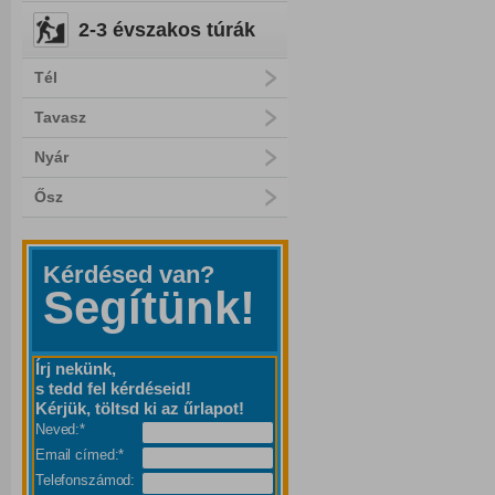
2-3 évszakos túrák
Tél
Tavasz
Nyár
Ősz
Kérdésed van?
Segítünk!
Írj nekünk,
s tedd fel kérdéseid!
Kérjük, töltsd ki az űrlapot!
Neved:*
Email címed:*
Telefonszámod: