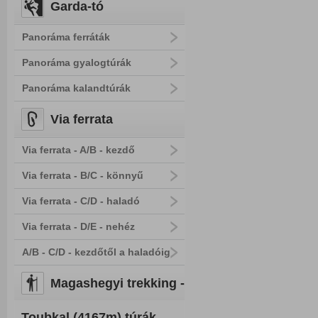
Garda-tó
Panoráma ferráták
Panoráma gyalogtúrák
Panoráma kalandtúrák
Via ferrata
Via ferrata - A/B - kezdő
Via ferrata - B/C - könnyű
Via ferrata - C/D - haladó
Via ferrata - D/E - nehéz
A/B - C/D - kezdőtől a haladóig
Magashegyi trekking -
Toubkal (4167m) túrák