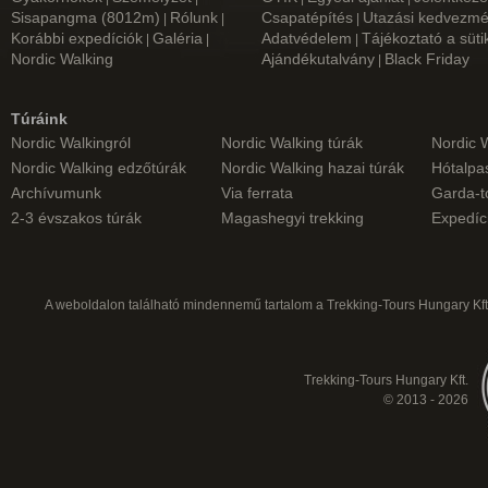
Sisapangma (8012m)
Rólunk
Csapatépítés
Utazási kedvezm
|
|
|
Korábbi expedíciók
Galéria
Adatvédelem
Tájékoztató a süti
|
|
|
Nordic Walking
Ajándékutalvány
Black Friday
|
Túráink
Nordic Walkingról
Nordic Walking túrák
Nordic 
Nordic Walking edzőtúrák
Nordic Walking hazai túrák
Hótalpas
Archívumunk
Via ferrata
Garda-t
2-3 évszakos túrák
Magashegyi trekking
Expedíc
A weboldalon található mindennemű tartalom a Trekking-Tours Hungary Kft.
Trekking-Tours Hungary Kft.
© 2013 - 2026