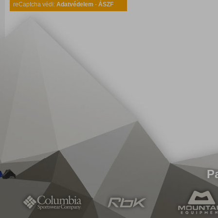
reCaptcha védi:
Adatvédelem
-
ÁSZF
P