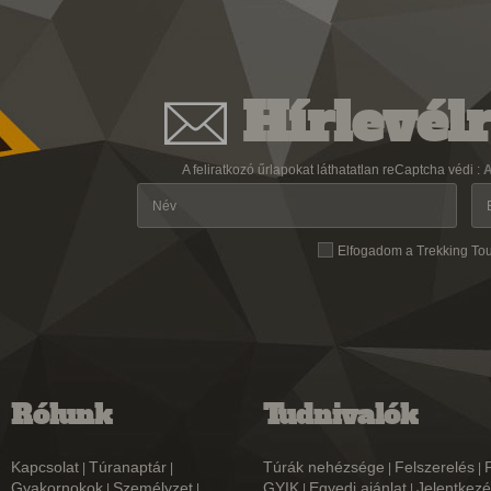
Hírlevélr
A feliratkozó űrlapokat láthatatlan reCaptcha védi :
A
Elfogadom a Trekking To
Rólunk
Tudnivalók
Kapcsolat
Túranaptár
Túrák nehézsége
Felszerelés
|
|
|
|
Gyakornokok
Személyzet
GYIK
Egyedi ajánlat
Jelentkezé
|
|
|
|