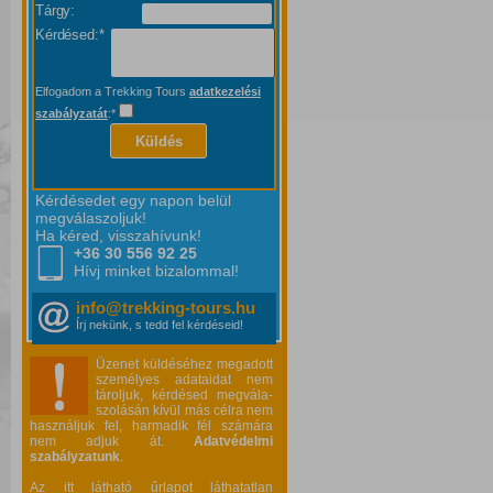
Tárgy:
Kérdésed:*
Elfogadom a Trekking Tours
adatkezelési
szabályzatát
:*
Küldés
Kérdésedet egy napon belül
megválaszoljuk!
Ha kéred, visszahívunk!
+36 30 556
92 25
Hívj minket bizalommal!
info@trekking-tours.hu
Írj nekünk, s tedd fel kérdéseid!
Üzenet küldéséhez megadott
személyes adataidat nem
tároljuk, kérdésed megvála-
szolásán kívül más célra nem
használjuk fel, harmadik fél számára
nem adjuk át.
Adatvédelmi
szabályzatunk
.
Az itt látható űrlapot láthatatlan