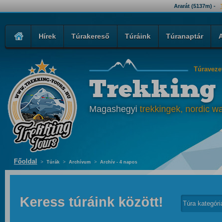
Ararát (5137m) -
Hírek
Túrakereső
Túráink
Túranaptár
Túraveze
Trekking
Magashegyi
trekkingek, nordic wa
Főoldal
>
Túrák
>
Archívum
>
Archív - 4 napos
Keress túráink között!