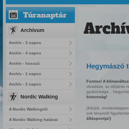
Túranaptár
Archí
Archívum
Archív - 3 napos
Archív - 4 napos
Archív - hosszú
Hegymászó t
Archív - 1 napos
Fontos! A klímaváltoz
Archív - 2 napos
olvadása, az időjárás 
gyakorisága... hegym
Nordic Walking
biztonság!
(Kérjük, mindenképpen
A Nordic Walkingról
sok tényezőt figyelemb
álláspontja!)
A Nordic Walking hatásai