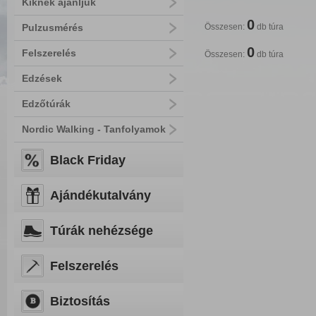
Kiknek ajánljuk
0
Pulzusmérés
Összesen:
db túra
0
Felszerelés
Összesen:
db túra
Edzések
Edzőtúrák
Nordic Walking - Tanfolyamok
Black Friday
Ajándékutalvány
Túrák nehézsége
Felszerelés
Biztosítás