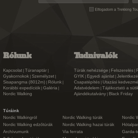
Elfogadom a Trekking To
Rólunk
Tudnivalók
Kapcsolat
Túranaptár
Túrák nehézsége
Felszerelés
|
|
|
|
Gyakornokok
Személyzet
GYIK
Egyedi ajánlat
Jelentkezé
|
|
|
|
Sisapangma (8012m)
Rólunk
Csapatépítés
Utazási kedvezm
|
|
|
Korábbi expedíciók
Galéria
Adatvédelem
Tájékoztató a süti
|
|
|
Nordic Walking
Ajándékutalvány
Black Friday
|
Túráink
Nordic Walkingról
Nordic Walking túrák
Nordic 
Nordic Walking edzőtúrák
Nordic Walking hazai túrák
Hótalpas
Archívumunk
Via ferrata
Garda-t