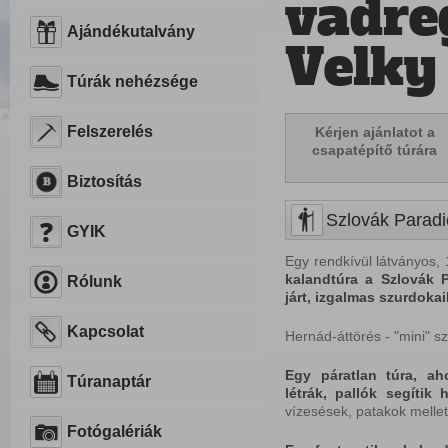
vadre
Ajándékutalvány
Velky 
Túrák nehézsége
Felszerelés
Kérjen ajánlatot a
csapatépítő túrára
Biztosítás
Szlovák Paradi
GYIK
Egy rendkívül látványos,
kalandtúra a Szlovák 
Rólunk
járt, izgalmas szurdoka
Kapcsolat
Hernád-áttörés - "mini" sz
Egy páratlan túra, aho
Túranaptár
létrák, pallók segítik 
vízesések, patakok mellet
Fotógalériák