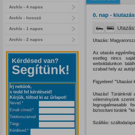
Archív - 4 napos
0. nap - kiutazás
Archív - hosszú
Utazás:
Archív - 1 napos
Archív - 2 napos
Utazás:
Magyarország
Az utazás egyénileg
esetleg nincs saj
Kérdésed van?
weboldalunkon talál
Segítünk!
szabad hely az autójá
Figyelem! "Utazási
Írj nekünk,
s tedd fel kérdéseid!
Utazás!
Túráinknál a
Kérjük, töltsd ki az űrlapot!
véleményünk szerint
Neved:*
legrugalmasabb f
biztosítani túráink
"
k
Email címed:*
Telefonszámod:
Szállás:
szálloda/apa
Tárgy:
Kérdésed:*