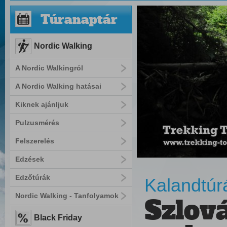
Túranaptár
Nordic Walking
A Nordic Walkingról
A Nordic Walking hatásai
Kiknek ajánljuk
Pulzusmérés
Felszerelés
Edzések
Edzőtúrák
Kalandtúr
Nordic Walking - Tanfolyamok
Szlov
Black Friday