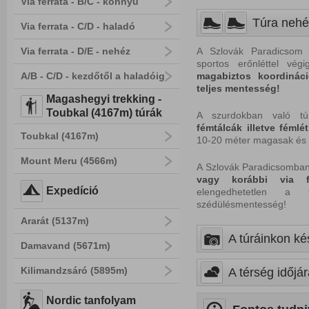
Via ferrata - B/C - könnyű
Túra nehé
Via ferrata - C/D - haladó
Via ferrata - D/E - nehéz
A Szlovák Paradicsom t
sportos erőnléttel végi
A/B - C/D - kezdőtől a haladóig
magabiztos koordináci
teljes mentesség!
Magashegyi trekking -
Toubkal (4167m) túrák
A szurdokban való túr
fémtálcák illetve fémlé
Toubkal (4167m)
10-20 méter magasak és v
Mount Meru (4566m)
A Szlovák Paradicsomban
vagy korábbi via f
Expedíció
elengedhetetlen a tú
szédülésmentesség!
Ararát (5137m)
A túráinkon kés
Damavand (5671m)
Kilimandzsáró (5895m)
A térség időjár
Nordic tanfolyam