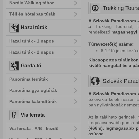
Nordic Walking tábor
Trekking Tours
Téli és hótalpas túrák
A
Szlovák Paradicsom
-
a
Trekking Toursnál, tú
Hazai túrák
rendelkező
magashegyi 
Hazai túrák - 1 napos
Túravezető(k) száma:
6-12 fő jelentkező 
Hazai túrák - 2 napos
Kiscsoportos túráinkon 
Garda-tó
kiváló hangulat és a p
Panoráma ferráták
Szlovák Parad
Panoráma gyalogtúrák
A Szlovák Paradicsom v
Szlovákia keleti részén t
Panoráma kalandtúrák
ban nyilvánították nemzet
Via ferrata
Az itt található gerince
Legalacsonyabb pontja ot
(466m), legmagasabb po
Via ferrata - A/B - kezdő
csúcsa.