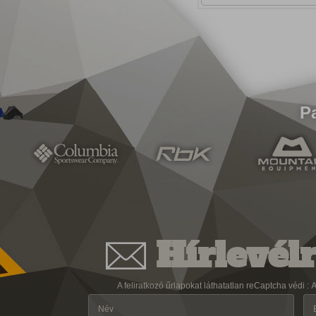
P
Hírlevélr
A feliratkozó űrlapokat láthatatlan reCaptcha védi :
A