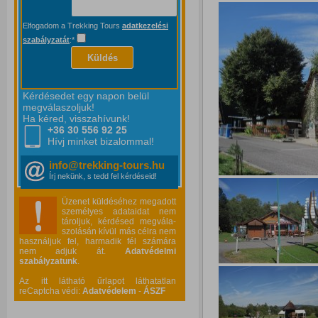
Elfogadom a Trekking Tours
adatkezelési
szabályzatát
:*
Küldés
Kérdésedet egy napon belül
megválaszoljuk!
Ha kéred, visszahívunk!
+36 30 556
92 25
Hívj minket bizalommal!
info@trekking-tours.hu
Írj nekünk, s tedd fel kérdéseid!
Üzenet küldéséhez megadott
személyes adataidat nem
tároljuk, kérdésed megvála-
szolásán kívül más célra nem
használjuk fel, harmadik fél számára
nem adjuk át.
Adatvédelmi
szabályzatunk
.
Az itt látható űrlapot láthatatlan
reCaptcha védi:
Adatvédelem
-
ÁSZF