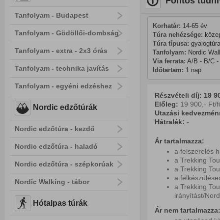
Fontos tudni
Tanfolyam - Budapest
Korhatár:
 14-65 év
Tanfolyam - Gödöllői-dombság
Túra nehézsége:
 köze
Túra típusa:
 gyalogtúra
Tanfolyam - extra - 2x3 órás
Tanfolyam:
 Nordic Wal
Via ferrata:
 A/B - B/C -
Tanfolyam - technika javítás
Időtartam:
 1 nap
Tanfolyam - egyéni edzéshez
Részvételi díj: 19 90
Előleg:
19 900,- Ft/f
Nordic edzőtúrák
Utazási kedvezmén
Hátralék:
-
Nordic edzőtúra - kezdő
Ár tartalmazza:
Nordic edzőtúra - haladó
a felszerelés 
a Trekking Tou
Nordic edzőtúra - szépkorúak
a Trekking Tou
a felkészülés
Nordic Walking - tábor
a Trekking Tou
irányítást/Nord
Hótalpas túrák
Ár nem tartalmazza