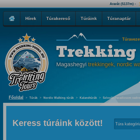
Ararát (5137m) -
Hírek
Túrakereső
Túráink
Túranaptár
Túraveze
Trekking
Magashegyi
trekkingek, nordic wa
Főoldal
>
Túrák
>
Nordic Walking túrák
>
Kalandtúrák
>
Szlovák Paradicsom vadreg
Keress túráink között!