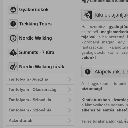
Egy fantasztikus kaland
Gyakornokok
Kiknek ajánlju
Trekking Tours
Ha szeretsz
gyalogtúr
szeretnél
megismerkedn
tájaival,
s ha szeretnél i
Nordic Walking
kipróbálni magad egy 
fantasztikus kaland
Summits - 7 túra
gyaloglótechnikát is sz
velünk!
Nordic Walking túrák
Alapelvünk. Le
Tanfolyam - Ausztria
A hegyekben, túráink
biztonság!
Tanfolyam - Olaszország
Tanfolyam - Szlovákia
Kínálatunkban kizáróla
a klímaváltozás negatív h
Tanfolyam - Szlovénia
sikeres teljesítés lehet
Kalandtúrák
Teljes túrakínálatunkat,
é