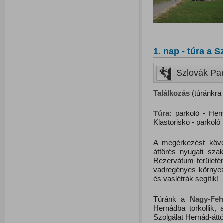
1. nap - túra a
Szlovák Par
Találkozás
(túránkra 
Túra:
parkoló - Hern
Klastorisko - parkoló
A megérkezést követ
áttörés nyugati sz
Rezervátum területé
vadregényes környeze
és vaslétrák segítik!
Túránk a
Nagy-Feh
Hernádba torkollik,
Szolgálat Hernád-átt