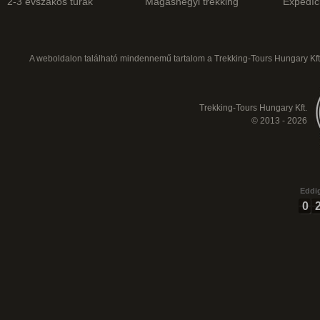
2-3 évszakos túrák
Magashegyi trekking
Expedíc
A weboldalon található mindennemű tartalom a Trekking-Tours Hungary Kft.
Trekking-Tours Hungary Kft.
© 2013 - 2026
Eddig
0