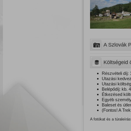
A Szlovák P
Költségeid 
Részvételi díj: 
Utazási kedvez
Utazási költség
Belépődíj: kb. 4
Étkezésed költ
Egyéb személye
Baleset és útle
(Fontos! A Trek
A fotókat és a túraleírá