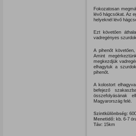
Fokozatosan megmáss
lévő hágcsókat. Az eg
helyeknél lévő hágcs
Ezt követően átha
vadregényes szurdoko
A pihenőt követően
Amint megérkeztünk
megkezdjük vadregén
elhagytuk a szurdok
pihenőt.
A kolostort elhagyv
befejező szakasz
összefolyásának e
Magyarország felé.
Szintkülönbség:
600
Menetidő:
kb. 6-7 ór
Táv:
15km