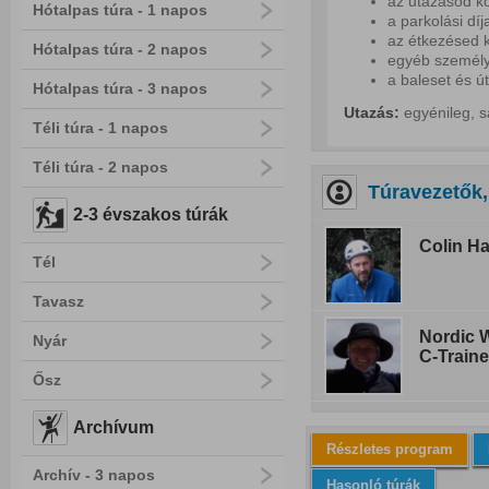
az utazásod kö
Hótalpas túra - 1 napos
a parkolási díj
az étkezésed k
Hótalpas túra - 2 napos
egyéb személy
a baleset és ú
Hótalpas túra - 3 napos
Utazás:
egyénileg, s
Téli túra - 1 napos
Téli túra - 2 napos
Túravezetők,
2-3 évszakos túrák
Colin Ha
Tél
Tavasz
Nordic W
Nyár
C-Traine
Ősz
Archívum
Részletes program
Archív - 3 napos
Hasonló túrák