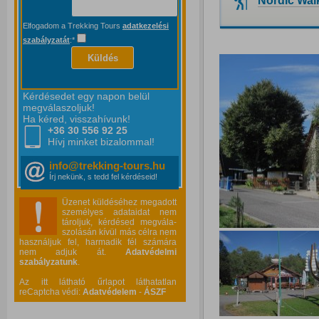
Nordic Wal
Elfogadom a Trekking Tours
adatkezelési
szabályzatát
:*
Küldés
Kérdésedet egy napon belül
megválaszoljuk!
Ha kéred, visszahívunk!
+36 30 556
92 25
Hívj minket bizalommal!
info@trekking-tours.hu
Írj nekünk, s tedd fel kérdéseid!
Üzenet küldéséhez megadott
személyes adataidat nem
tároljuk, kérdésed megvála-
szolásán kívül más célra nem
használjuk fel, harmadik fél számára
nem adjuk át.
Adatvédelmi
szabályzatunk
.
Az itt látható űrlapot láthatatlan
reCaptcha védi:
Adatvédelem
-
ÁSZF