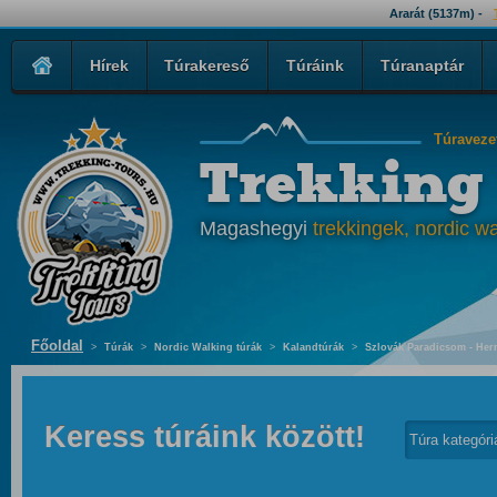
Ararát (5137m) -
Hírek
Túrakereső
Túráink
Túranaptár
Túraveze
Trekking
Magashegyi
trekkingek, nordic wa
Főoldal
>
Túrák
>
Nordic Walking túrák
>
Kalandtúrák
>
Szlovák Paradicsom - Hern
Keress túráink között!