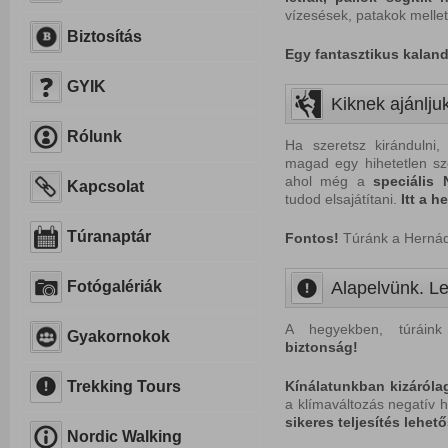
vízesések, patakok mellet
Biztosítás
Egy fantasztikus kaland
GYIK
Kiknek ajánljuk
Rólunk
Ha szeretsz kirándulni,
magad egy hihetetlen sz
ahol még a
speciális
Kapcsolat
tudod elsajátítani.
Itt a h
Túranaptár
Fontos!
Túránk a Hernád-
Fotógalériák
Alapelvünk. Le
A hegyekben, túráink
Gyakornokok
biztonság!
Trekking Tours
Kínálatunkban kizáróla
a klímaváltozás negatív h
sikeres teljesítés lehet
Nordic Walking