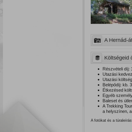
A Hernád-átt
Költségeid 
Részvételi díj: 
Utazási kedvez
Utazási költség,
Belépődíj: kb. 3
Étkezésed költ
Egyéb személye
Baleset és útle
A Trekking Tou
a helyszínen, a 
A fotókat és a túraleírá