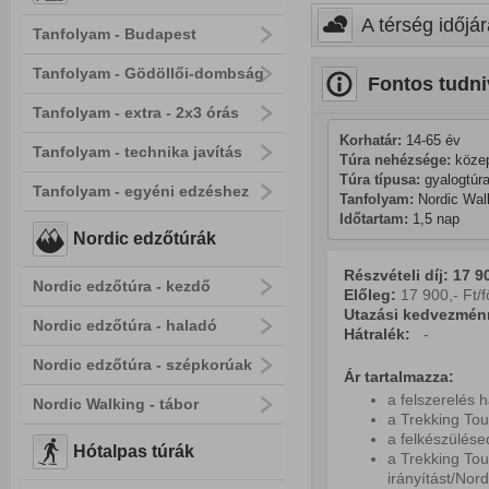
A térség időjár
Tanfolyam - Budapest
Tanfolyam - Gödöllői-dombság
Fontos tudni
Tanfolyam - extra - 2x3 órás
Korhatár:
 14-65 év
Tanfolyam - technika javítás
Túra nehézsége:
 köze
Túra típusa:
 gyalogtúra
Tanfolyam - egyéni edzéshez
Tanfolyam:
 Nordic Wal
Időtartam:
 1,5 nap
Nordic edzőtúrák
Részvételi díj: 17 90
Nordic edzőtúra - kezdő
Előleg:
17 900,- Ft/f
Utazási kedvezmén
Nordic edzőtúra - haladó
Hátralék:
-
Nordic edzőtúra - szépkorúak
Ár tartalmazza:
a felszerelés 
Nordic Walking - tábor
a Trekking Tou
a felkészülés
Hótalpas túrák
a Trekking Tou
irányítást/Nord