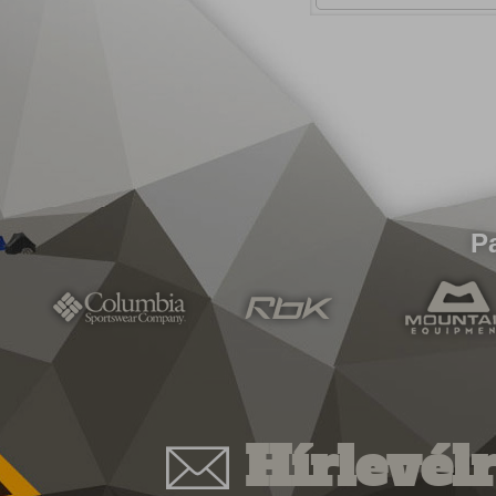
P
Hírlevélr