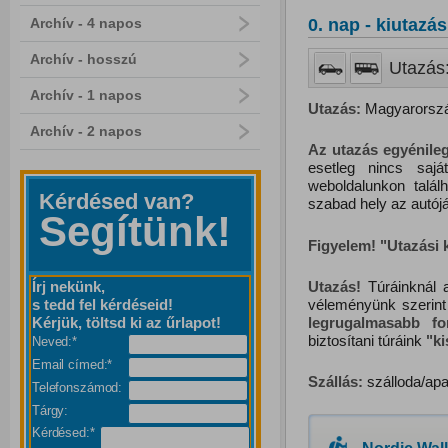
Archív - 4 napos
0. nap - kiutazás
Archív - hosszú
Utazás:
Archív - 1 napos
Utazás:
Magyarország
Archív - 2 napos
Az utazás egyénileg
esetleg nincs saj
weboldalunkon talál
Kérdésed van?
szabad hely az autójá
Segítünk!
Figyelem! "Utazási
Utazás!
Túráinknál a
Írj nekünk,
véleményünk szerint
s tedd fel kérdéseid!
legrugalmasabb f
Kérjük, töltsd ki az űrlapot!
biztosítani túráink
"
k
Neved:*
Email címed:*
Szállás:
szálloda/apa
Telefonszámod:
Tárgy:
Kérdésed:*