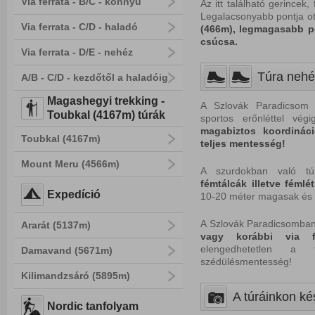
Via ferrata - B/C - könnyű
Az itt található gerince
Legalacsonyabb pontja ot
Via ferrata - C/D - haladó
(466m), legmagasabb po
csúcsa.
Via ferrata - D/E - nehéz
Túra nehé
A/B - C/D - kezdőtől a haladóig
Magashegyi trekking -
A Szlovák Paradicsom t
Toubkal (4167m) túrák
sportos erőnléttel végi
magabiztos koordináci
Toubkal (4167m)
teljes mentesség!
Mount Meru (4566m)
A szurdokban való túr
fémtálcák illetve fémlé
Expedíció
10-20 méter magasak és v
A Szlovák Paradicsomban
Ararát (5137m)
vagy korábbi via f
elengedhetetlen a tú
Damavand (5671m)
szédülésmentesség!
Kilimandzsáró (5895m)
A túráinkon kés
Nordic tanfolyam