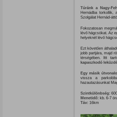
Túránk
a
Nagy-Feh
Hernádba torkollik,
Szolgálat Hernád-átt
Fokozatosan megmás
lévő hágcsókat. Az eg
helyeknél lévő hágcs
Ezt követően áthaladu
jobb partjára, majd 
térségében.
Itt ta
kapaszkodó leküzdés
Egy
másik
útvonal
vissza a parkolób
hazautazásunkat Mag
Szintkülönbség:
600
Menetidő:
kb. 6-7 ór
Táv:
16km