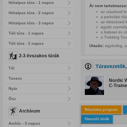
Hótalpas túra - 1 napos
Ár nem tartalmazza
az utazásod kö
Hótalpas túra - 2 napos
a parkolási díj
az étkezésed k
Hótalpas túra - 3 napos
egyéb személy
a baleset és ú
Téli túra - 1 napos
a Trekking Tou
Téli túra - 2 napos
Utazás:
egyénileg, s
2-3 évszakos túrák
Túravezetők,
Tél
Tavasz
Nordic W
C-Traine
Nyár
Ősz
Részletes program
Archívum
Hasonló túrák
Archív - 3 napos