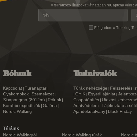
A feliratkozó űrlapokat láthatatlan reCaptcha védi :
A
Elfogadom a Trekking To
Rólunk
Tudnivalók
Kapcsolat
Túranaptár
Túrák nehézsége
Felszereléslis
|
|
|
Gyakornokok
Személyzet
GYIK
Egyedi ajánlat
Jelentkez
|
|
|
|
|
Sisapangma (8012m)
Rólunk
Csapatépítés
Utazási kedvezm
|
|
|
Korábbi expedíciók
Galéria
Adatvédelem
Tájékoztató a süti
|
|
|
Nordic Walking
Ajándékutalvány
Black Friday
|
Túráink
Nordic Walkingról
Nordic Walking túrák
Nordic 