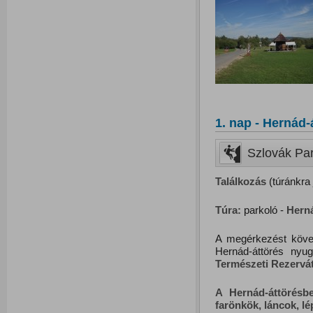
1. nap - Hernád-
Szlovák Par
Találkozás
(túránkra 
Túra:
parkoló -
Herná
A megérkezést követ
Hernád-áttörés nyu
Természeti Rezervát
A Hernád-áttörésb
farönkök, láncok, lép