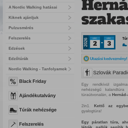
Herná
A Nordic Walking hatásai
szaka
Kiknek ajánljuk
Pulzusmérés
Felszerelés
okt.
okt.
Túr
2026
2
3
Edzések
Edzőtúrák
Utazási kedvezmény!
Nordic Walking - Tanfolyamok
Szlovák Paradi
Black Friday
Egy rendkívül izgal
nehézségű kalandtúra
túraútvonalán, a
Hernád-
Ajándékutalvány
2in1.
Kettő az egybe
Túrák nehézsége
gyalogtúra!
Egy páratlan túra, aho
Felszerelés
létrák, pallók segítik 