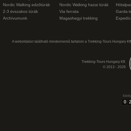
Nordic Walking edzőtúrák
Nordic Walking hazai túrák
Hótalpas
2-3 évszakos túrák
Via ferrata
Garda-t
Archívumunk
Magashegyi trekking
Expedíc
A weboldalon található mindennemű tartalom a Trekking-Tours Hungary Kft.
Trekking-Tours Hungary Kft.
© 2013 - 2026
Eddig
0