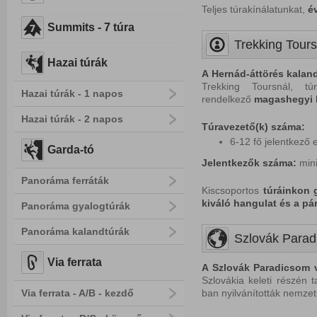
Teljes túrakínálatunkat,
é
Summits - 7 túra
Trekking Tours
Hazai túrák
A Hernád-áttörés
kalan
Trekking Toursnál, túr
Hazai túrák - 1 napos
rendelkező
magashegyi 
Hazai túrák - 2 napos
Túravezető(k) száma:
6-12 fő jelentkező 
Garda-tó
Jelentkezők száma:
min
Panoráma ferráták
Kiscsoportos
túráinkon g
kiváló hangulat és a p
Panoráma gyalogtúrák
Panoráma kalandtúrák
Szlovák Parad
Via ferrata
A Szlovák Paradicsom v
Szlovákia keleti részén t
Via ferrata - A/B - kezdő
ban nyilvánították nemzet