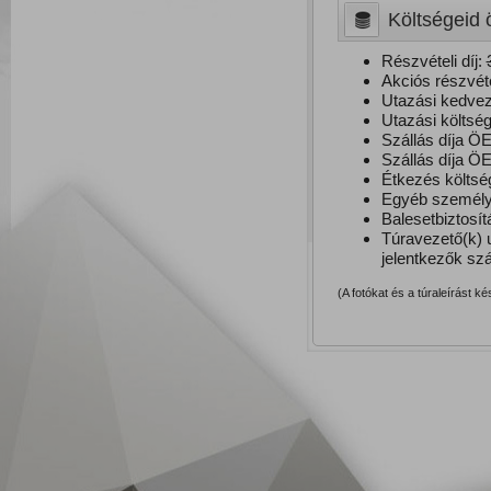
Költségeid 
Részvételi díj:
Akciós részvétel
Utazási kedvez
Utazási költség
Szállás díja ÖE
Szállás díja ÖE
Étkezés költsé
Egyéb személye
Balesetbiztosít
Túravezető(k) u
jelentkezők sz
(A fotókat és a túraleírást k