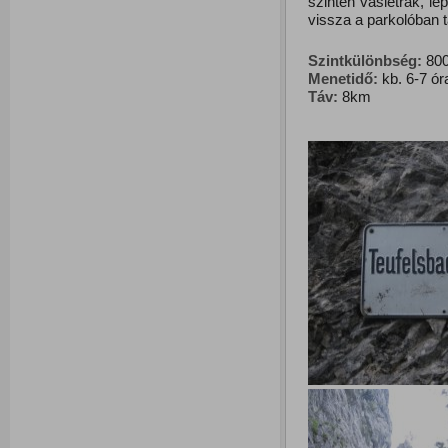
szintén vaslétrák, lé
vissza a parkolóban 
Szintkülönbség:
800
Menetidő:
kb. 6-7 ór
Táv:
8km