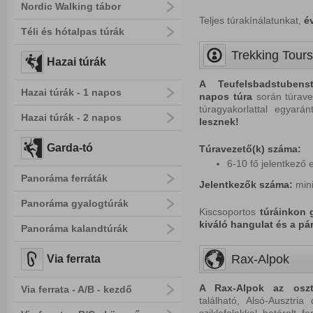
Nordic Walking tábor
Teljes túrakínálatunkat,
é
Téli és hótalpas túrák
Trekking Tours
Hazai túrák
A
Teufelsbadstuben
Hazai túrák - 1 napos
napos túra
során túravez
túragyakorlattal egyará
Hazai túrák - 2 napos
lesznek!
Garda-tó
Túravezető(k) száma:
6-10 fő jelentkező 
Panoráma ferráták
Jelentkezők száma:
min
Panoráma gyalogtúrák
Kiscsoportos
túráinkon
kiváló hangulat és a pár
Panoráma kalandtúrák
Rax-Alpok
Via ferrata
A Rax-Alpok az oszt
Via ferrata - A/B - kezdő
található, Alsó-Ausztri