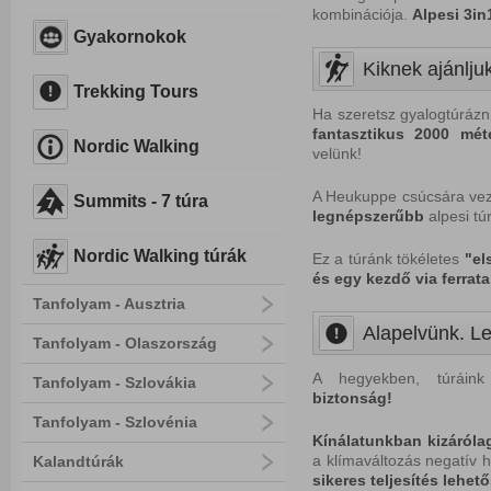
kombinációja.
Alpesi 3in
Gyakornokok
Kiknek ajánlju
Trekking Tours
Ha szeretsz gyalogtúrázn
fantasztikus
2000 mét
Nordic Walking
velünk!
A Heukuppe csúcsára vez
Summits - 7 túra
legnépszerűbb
alpesi tú
Nordic Walking túrák
Ez a túránk tökéletes
"el
és egy kezdő via ferrata
Tanfolyam - Ausztria
Alapelvünk. Le
Tanfolyam - Olaszország
A hegyekben, túráink
Tanfolyam - Szlovákia
biztonság!
Tanfolyam - Szlovénia
Kínálatunkban kizáróla
a klímaváltozás negatív h
Kalandtúrák
sikeres teljesítés lehet