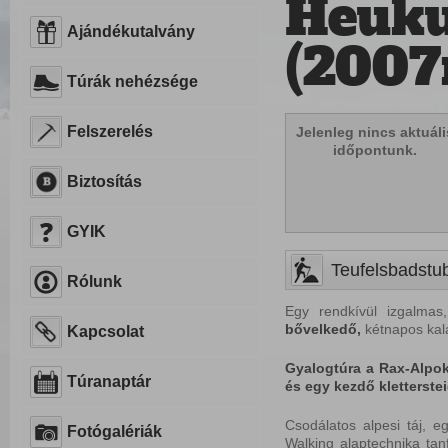
Heuku
Ajándékutalvány
(2007m
Túrák nehézsége
Felszerelés
Jelenleg nincs aktuáli
időpontunk.
Biztosítás
GYIK
Teufelsbadstub
Rólunk
Egy rendkívül izgalma
bővelkedő,
kétnapos kal
Kapcsolat
Gyalogtúra a Rax-Alpo
Túranaptár
és egy kezdő kletterstei
Csodálatos alpesi táj, 
Fotógalériák
Walking alaptechnika tan