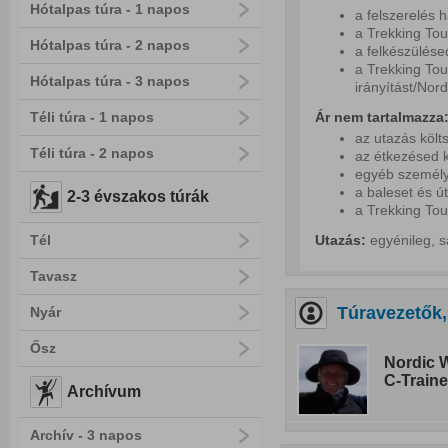
Hótalpas túra - 1 napos
a felszerelés 
a Trekking Tou
Hótalpas túra - 2 napos
a felkészülés
a Trekking Tou
Hótalpas túra - 3 napos
irányítást/Nord
Téli túra - 1 napos
Ár nem tartalmazza
az utazás költ
Téli túra - 2 napos
az étkezésed k
egyéb személy
a baleset és út
2-3 évszakos túrák
a Trekking Tou
Tél
Utazás:
egyénileg, s
Tavasz
Túravezetők,
Nyár
Ősz
Nordic W
C-Traine
Archívum
Archív - 3 napos