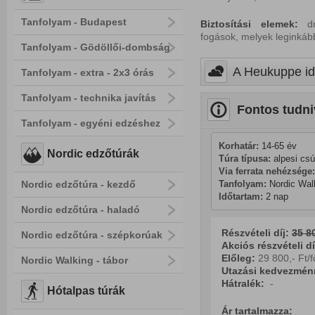
Tanfolyam - Budapest
Biztosítási elemek:
dró
fogások, melyek leginkáb
Tanfolyam - Gödöllői-dombság
A Heukuppe idő
Tanfolyam - extra - 2x3 órás
Tanfolyam - technika javítás
Fontos tudni
Tanfolyam - egyéni edzéshez
Korhatár:
 14-65 év
Nordic edzőtúrák
Túra típusa:
 alpesi cs
Via ferrata nehézsége:
Tanfolyam:
 Nordic Wal
Nordic edzőtúra - kezdő
Időtartam:
 2 nap
Nordic edzőtúra - haladó
Részvételi díj:
35
80
Nordic edzőtúra - szépkorúak
Akciós részvételi dí
Előleg:
29 800,- Ft/f
Nordic Walking - tábor
Utazási kedvezmén
Hátralék:
-
Hótalpas túrák
Ár tartalmazza: