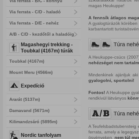
sziklafalakkal határolt
Via ferrata - B/C - könnyű
magas Heukuppe!
Via ferrata - C/D - haladó
A fennsík átlagos maga
Via ferrata - D/E - nehéz
A gyalogtúrázók körében n
karbantartott turistaösvény,
A/B - C/D - kezdőtől a haladóig
Túra nehé
Magashegyi trekking -
Toubkal (4167m) túrák
A Heukuppe-csúcs (200
Toubkal (4167m)
nehézséget nem tartalm
Mount Meru (4566m)
Mindenkinek ajánljuk ak
gyalogolni, sportolni!
Expedíció
Fontos!
A Heukuppe gyal
rendkívül látványos
könny
Ararát (5137m)
Damavand (5671m)
Túra nehéz
Kilimandzsáró (5895m)
A Teufelsbadstubensteig
ferrata, amely a legegysze
Nordic tanfolyam
ösvényeken,
nem túl mer