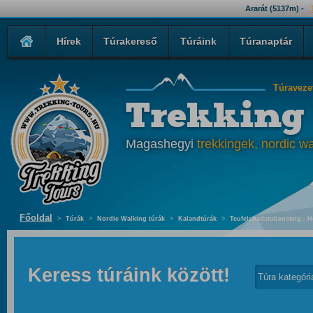
Ararát (5137m) -
Hírek
Túrakereső
Túráink
Túranaptár
Túraveze
Trekking
Magashegyi
trekkingek, nordic wa
Főoldal
>
Túrák
>
Nordic Walking túrák
>
Kalandtúrák
>
Teufelsbadstubensteig - H
Keress túráink között!