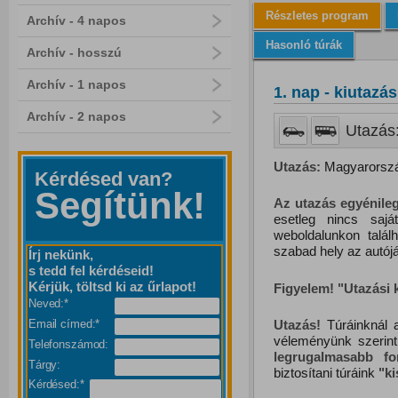
Részletes program
Archív - 4 napos
Hasonló túrák
Archív - hosszú
Archív - 1 napos
1. nap - kiutazá
Archív - 2 napos
Utazás:
Utazás:
Magyarország
Kérdésed van?
Segítünk!
Az utazás egyénileg
esetleg nincs saj
weboldalunkon talál
szabad hely az autójá
Írj nekünk,
s tedd fel kérdéseid!
Kérjük, töltsd ki az űrlapot!
Figyelem! "Utazási
Neved:*
Utazás!
Túráinknál a
Email címed:*
véleményünk szerin
Telefonszámod:
legrugalmasabb f
Tárgy:
biztosítani túráink
"
k
Kérdésed:*