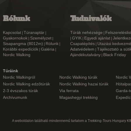
Rólunk
Tudnivalók
Kapcsolat
Túranaptár
Túrák nehézsége
Felszereléslis
|
|
|
Gyakornokok
Személyzet
GYIK
Egyedi ajánlat
Jelentkez
|
|
|
|
|
Sisapangma (8012m)
Rólunk
Csapatépítés
Utazási kedvezm
|
|
|
Korábbi expedíciók
Galéria
Adatvédelem
Tájékoztató a süti
|
|
|
Nordic Walking
Ajándékutalvány
Black Friday
|
Túráink
Nordic Walkingról
Nordic Walking túrák
Nordic 
Nordic Walking edzőtúrák
Nordic Walking hazai túrák
Hótalpas
2-3 évszakos túrák
Via ferrata
Garda-t
Archívumunk
Magashegyi trekking
Expedíc
A weboldalon található mindennemű tartalom a Trekking-Tours Hungary Kft.