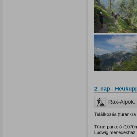
2. nap - Heukup
Rax-Alpok: 
Találkozás
(túránkra 
Túra:
parkoló (1070
Ludwig menedékház (