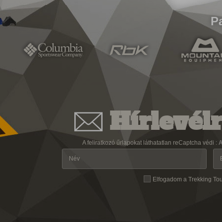
P
Hírlevélr
A feliratkozó űrlapokat láthatatlan reCaptcha védi :
A
Elfogadom a Trekking To