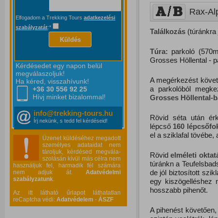
Rax-Alp
Elfogadom a Trekking Tours
adatkezelési
szabályzatát
:*
Találkozás
(túránkra 
Küldés
Túra:
parkoló (570m
Grosses Höllental - 
Kérdésedet egy napon belül
megválaszoljuk!
A megérkezést követőe
Ha kéred, visszahívunk!
a parkolóból megke
+36 30 556
92 25
Hívj minket bizalommal!
Grosses Höllental-b
info@trekking-tours.hu
Rövid séta után é
Írj nekünk, s tedd fel kérdéseid!
lépcső
160 lépcsőfo
el a sziklafal tövébe,
Üzenet küldéséhez megadott
személyes adataidat nem
tároljuk, kérdésed megvála-
Rövid
elméleti oktat
szolásán kívül más célra nem
túránkn a Teufelsbad
használjuk fel, harmadik fél számára
de jól biztosított sz
nem adjuk át.
Adatvédelmi
szabályzatunk
.
egy kiszögelléshez 
hosszabb pihenőt.
Az itt látható űrlapot láthatatlan
reCaptcha védi:
Adatvédelem
-
ÁSZF
A pihenést követően,