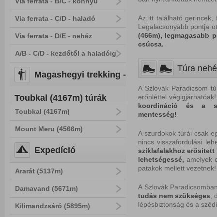
Via ferrata - B/C - könnyű
Az itt található gerince
Via ferrata - C/D - haladó
Legalacsonyabb pontja ot
(466m), legmagasabb po
Via ferrata - D/E - nehéz
csúcsa.
A/B - C/D - kezdőtől a haladóig
Túra nehé
Magashegyi trekking -
A Szlovák Paradicsom túr
Toubkal (4167m) túrák
erőnléttel végigjárhatóak
koordináció és a szé
Toubkal (4167m)
mentesség!
Mount Meru (4566m)
A szurdokok túrái csak eg
nincs visszafordulási le
Expedíció
sziklafalakhoz erősített 
lehetségessé,
amelyek o
patakok mellett vezetnek!
Ararát (5137m)
A Szlovák Paradicsomban
Damavand (5671m)
tudás
nem
szükséges
, 
lépésbiztonság és a szé
Kilimandzsáró (5895m)