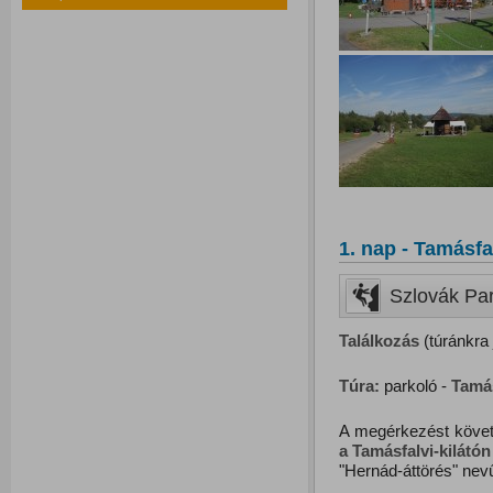
1. nap - Tamásfa
Szlovák Para
Találkozás
(túránkra 
Túra:
parkoló -
Tamás
A megérkezést követő
a Tamásfalvi-kilátón
"Hernád-áttörés" nev