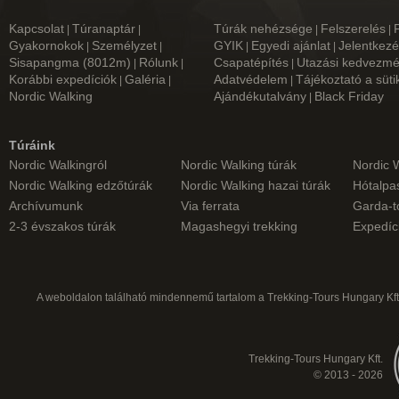
Kapcsolat
Túranaptár
Túrák nehézsége
Felszerelés
|
|
|
|
Gyakornokok
Személyzet
GYIK
Egyedi ajánlat
Jelentkezé
|
|
|
|
Sisapangma (8012m)
Rólunk
Csapatépítés
Utazási kedvezm
|
|
|
Korábbi expedíciók
Galéria
Adatvédelem
Tájékoztató a süti
|
|
|
Nordic Walking
Ajándékutalvány
Black Friday
|
Túráink
Nordic Walkingról
Nordic Walking túrák
Nordic 
Nordic Walking edzőtúrák
Nordic Walking hazai túrák
Hótalpas
Archívumunk
Via ferrata
Garda-t
2-3 évszakos túrák
Magashegyi trekking
Expedíc
A weboldalon található mindennemű tartalom a Trekking-Tours Hungary Kft.
Trekking-Tours Hungary Kft.
© 2013 - 2026