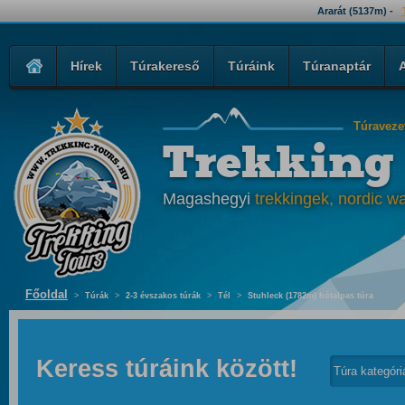
Ararát (5137m) -
Hírek
Túrakereső
Túráink
Túranaptár
Túraveze
Trekking
Magashegyi
trekkingek, nordic wa
Főoldal
>
Túrák
>
2-3 évszakos túrák
>
Tél
>
Stuhleck (1782m) hótalpas túra
Keress túráink között!