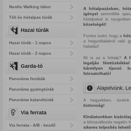
Nordic Walking tábor
A hótalpazásban, hót
igényel
semmiféle speciá
Téli és hótalpas túrák
hótalpakat is nyugodtan
közelségét!
Hazai túrák
Fontos tudni, hogy a
hót
a hegyoldalakról való g
Hazai túrák - 1 napos
haladás!
Hazai túrák - 2 napos
Mi is az a hótalp?
A 
legalján fémtüskékke
Garda-tó
bármilyen típusú ba
felcsatolható!
Panoráma ferráták
Alapelvünk. Le
Panoráma gyalogtúrák
Panoráma kalandtúrák
A hegyekben, túráink
biztonság!
Via ferrata
Kínálatunkban kizáróla
a klímaváltozás negatív h
Via ferrata - A/B - kezdő
sikeres
teljesítés
lehető