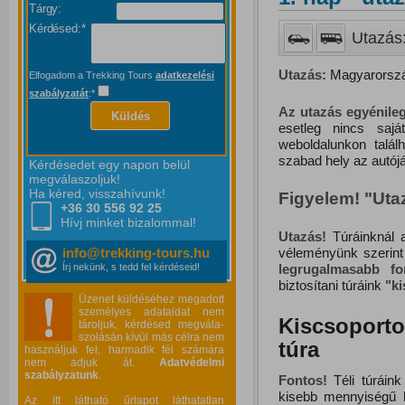
Tárgy:
Kérdésed:*
Utazás:
Utazás:
Magyarország
Elfogadom a Trekking Tours
adatkezelési
szabályzatát
:*
Az utazás egyénileg
Küldés
esetleg nincs saj
weboldalunkon talál
szabad hely az autójá
Kérdésedet egy napon belül
megválaszoljuk!
Ha kéred, visszahívunk!
Figyelem! "Ut
+36 30 556
92 25
Hívj minket bizalommal!
Utazás!
Túráinknál a
véleményünk szerint
info@trekking-tours.hu
legrugalmasabb f
Írj nekünk, s tedd fel kérdéseid!
biztosítani túráink
"
k
Üzenet küldéséhez megadott
személyes adataidat nem
Kiscsoporto
tároljuk, kérdésed megvála-
szolásán kívül más célra nem
túra
használjuk fel, harmadik fél számára
nem adjuk át.
Adatvédelmi
szabályzatunk
.
Fontos!
Téli túráink
kisebb mennyiségű
Az itt látható űrlapot láthatatlan