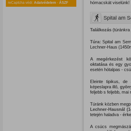
hómacskát viselünk!
reCaptcha védi:
Adatvédelem
-
ÁSZF
Spital am S
Találkozás
(túránkra 
Túra:
Spital am Sem
Lechner-Haus (1450m
A megérkezést köv
oktatása
és egy gyor
esetén hótalpas - cs
Eleinte tipikus, de 
képeslapra illő,
gyön
feljebb s feljebb, mai
Túránk közben megpih
Lechner-Hausnál (1
tetején haladva -
érk
A csúcs megmászását