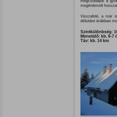
megcsodáljuk a gyö
megérdemelt hosszab
Visszafelé, a már i
délutáni
órákban
meg
Szintkülönbség: 10
Menetidő: kb. 6-7 
Táv: kb. 14 km