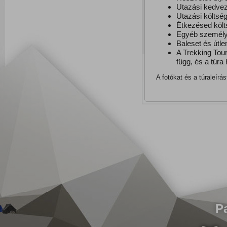
Utazási kedvez
Utazási költség
Étkezésed köl
Egyéb személye
Baleset és útle
A Trekking Tou
függ, és a túra 
A fotókat és a túraleírá
P