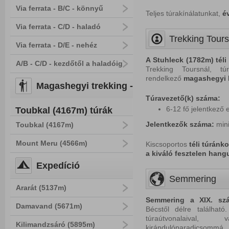
Via ferrata - B/C - könnyű
Teljes túrakínálatunkat,
év
Via ferrata - C/D - haladó
Trekking Tours
Via ferrata - D/E - nehéz
A Stuhleck (1782m) téli
A/B - C/D - kezdőtől a haladóig
Trekking Toursnál, túr
rendelkező
magashegyi 
Magashegyi trekking -
Túravezető(k) száma:
6-12 fő jelentkező 
Toubkal (4167m) túrák
Jelentkezők száma:
min
Toubkal (4167m)
Mount Meru (4566m)
Kiscsoportos
téli túránk
a kiváló fesztelen hang
Expedíció
Semmering
Ararát (5137m)
Semmering a XIX. szá
Damavand (5671m)
Bécstől délre található
túraútvonalaival,
Kilimandzsáró (5895m)
kirándulóparadicsommá