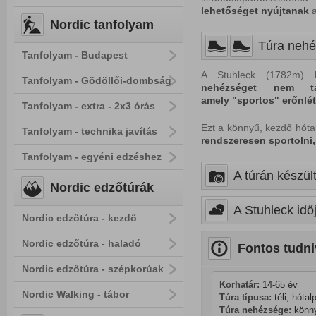
lehetőséget
nyújtanak
a
Nordic tanfolyam
Túra nehé
Tanfolyam - Budapest
A Stuhleck (1782m) 
Tanfolyam - Gödöllői-dombság
nehézséget
nem ta
amely "sportos"
erőnlét
Tanfolyam - extra - 2x3 órás
Ezt a könnyű, kezdő hóta
Tanfolyam - technika javítás
rendszeresen sportolni,
Tanfolyam - egyéni edzéshez
A túrán készült
Nordic edzőtúrák
A Stuhleck idő
Nordic edzőtúra - kezdő
Nordic edzőtúra - haladó
Fontos tudni
Nordic edzőtúra - szépkorúak
Korhatár:
 14-65 év
Nordic Walking - tábor
Túra típusa:
 téli, hóta
Túra nehézsége:
 könn