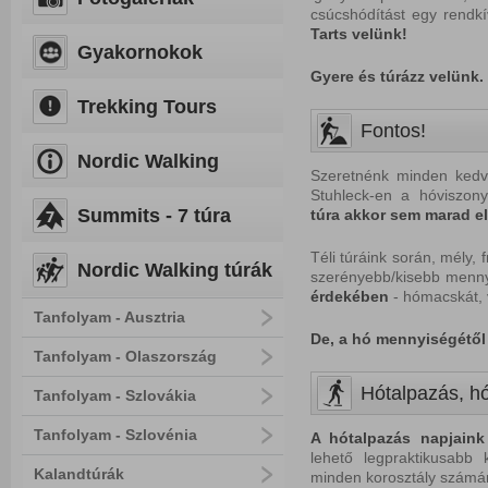
csúcshódítást egy rendkí
Tarts velünk!
Gyakornokok
Gyere és túrázz velünk. 
Trekking Tours
Fontos!
Nordic Walking
Szeretnénk minden kedve
Stuhleck-en a hóviszo
Summits - 7 túra
túra akkor sem marad el!
Téli túráink során, mély,
Nordic Walking túrák
szerényebb/kisebb menny
érdekében
- hómacskát, 
Tanfolyam - Ausztria
De, a hó mennyiségétől 
Tanfolyam - Olaszország
Hótalpazás, hó
Tanfolyam - Szlovákia
Tanfolyam - Szlovénia
A hótalpazás napjaink 
lehető legpraktikusabb 
Kalandtúrák
minden korosztály szám