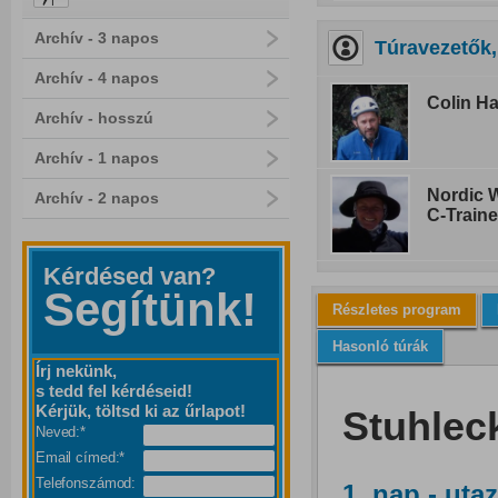
Archív - 3 napos
Túravezetők,
Archív - 4 napos
Colin Ha
Archív - hosszú
Archív - 1 napos
Nordic W
Archív - 2 napos
C-Traine
Kérdésed van?
Segítünk!
Részletes program
Hasonló túrák
Írj nekünk,
s tedd fel kérdéseid!
Kérjük, töltsd ki az űrlapot!
Stuhlec
Neved:*
Email címed:*
Telefonszámod:
1. nap - uta