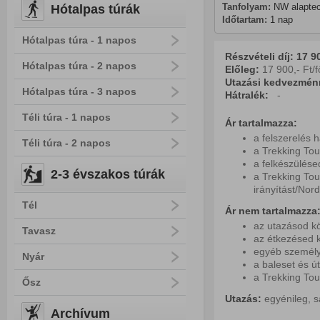
Tanfolyam:
 NW alapte
Hótalpas túrák
Időtartam:
 1 nap
Hótalpas túra - 1 napos
Részvételi díj: 17
90
Hótalpas túra - 2 napos
Előleg:
17 900,- Ft/f
Utazási kedvezmén
Hótalpas túra - 3 napos
Hátralék:
-
Téli túra - 1 napos
Ár tartalmazza:
a felszerelés 
Téli túra - 2 napos
a Trekking Tou
a felkészülés
2-3 évszakos túrák
a Trekking Tou
irányítást/Nord
Tél
Ár nem tartalmazza
az utazásod kö
Tavasz
az étkezésed k
egyéb személy
Nyár
a baleset és ú
a Trekking Tou
Ősz
Utazás:
egyénileg, s
Archívum