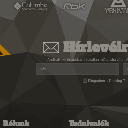
Hírlevélr
A feliratkozó űrlapokat láthatatlan reCaptcha védi :
A
Elfogadom a Trekking To
Rólunk
Tudnivalók