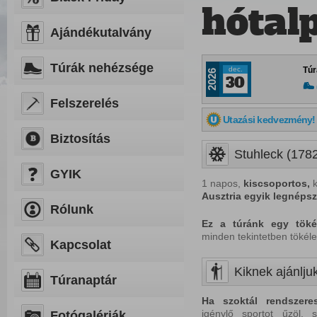
hótal
Ajándékutalvány
Túrák nehézsége
dec.
Túr
2026
30
Felszerelés
Utazási kedvezmény!
Biztosítás
Stuhleck (1782
GYIK
1 napos,
kiscsoportos,
k
Ausztria
egyik legnépsz
Rólunk
Ez a túránk egy tökél
minden tekintetben tökéle
Kapcsolat
Kiknek ajánljuk
Túranaptár
Ha
szoktál
rendszere
igénylő sportot űzöl, 
Fotógalériák