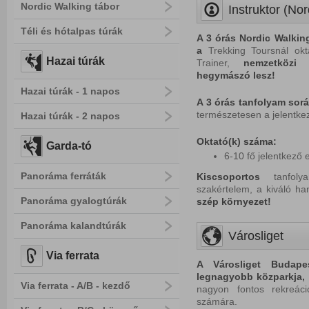
Nordic Walking tábor
Instruktor (Nor
Téli és hótalpas túrák
A 3 órás Nordic Walkin
a
Trekking Toursnál
ok
Hazai túrák
Trainer,
nemzetközi 
hegymászó lesz!
Hazai túrák - 1 napos
A 3 órás tanfolyam sorá
természetesen a jelentke
Hazai túrák - 2 napos
Oktató(k) száma:
Garda-tó
6-10 fő jelentkező 
Panoráma ferráták
Kiscsoportos
tanfolya
szakértelem, a kiváló h
Panoráma gyalogtúrák
s
zép k
örnyezet!
Panoráma kalandtúrák
Városliget
Via ferrata
A Városliget Budape
legnagyobb közparkja, a
Via ferrata - A/B - kezdő
nagyon fontos rekreác
számára.