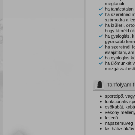
megtanulni
ha tanácstalan
ha szeretnéd m
számodra a le
ha
ízületi, ort
hogy kíméld ők
ha gyaloglás, 
g
yorsabb
lenn
ha szeretnél f
elsajátítani, a
ha gyaloglás k
ha ülőmunkát v
mozgással
csö
Tanfolyam f
sportcipő, vag
funkcionális sp
esőkabát, kabá
vékony mellén
fejfedő
napszemüveg
kis hátizsák/ö