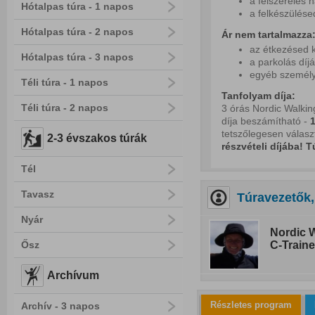
a felszerelés 
Hótalpas túra - 1 napos
a felkészülés
Hótalpas túra - 2 napos
Ár nem tartalmazza
az étkezésed k
Hótalpas túra - 3 napos
a parkolás díjá
egyéb személy
Téli túra - 1 napos
Tanfolyam díja:
Téli túra - 2 napos
3 órás Nordic Walkin
díja beszámítható -
1
tetszőlegesen választ
2-3 évszakos túrák
részvételi díjába!
T
Tél
Tavasz
Túravezetők,
Nyár
Nordic W
Ősz
C-Traine
Archívum
Részletes program
Archív - 3 napos