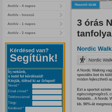
Hasonló túrák
Archív - 4 napos
Archív - hosszú
3 órás 
Archív - 1 napos
tanfoly
Archív - 2 napos
Nordic Walk
Kérdésed van?
Segítünk!
Nordic Walk
A Nordic Walking vag
Írj nekünk,
speciális bot és kü
s tedd fel kérdéseid!
módon fejleszthető a
Kérjük, töltsd ki az űrlapot!
Neved:*
Ezt
a
sportot
szinte
Email címed:*
egészségmegőrző, cu
Telefonszámod:
fiatalabb... A Nordic 
Tárgy:
kb. 90%-át
megmozg
Kérdésed:*