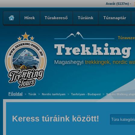
Ararát (5137m) -
Hírek
Túrakereső
Túráink
Túranaptár
Túraveze
Trekking
Magashegyi
trekkingek, nordic wa
Főoldal
>
Túrák
>
Nordic tanfolyam
>
Tanfolyam - Budapest
>
Nordic Walking alap
Keress túráink között!