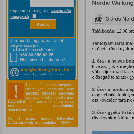
Nordic Walking
Elfogadom a Trekking Tours
adatkezelési
szabályzatát
:*
3 órás Nord
Küldés
Találkozás:
12.00 óra
Kérdésedet egy napon belül
Tanfolyam tartalma:
megválaszoljuk!
szünet - rövid gyakorl
Ha kéred, visszahívunk!
+36 30 556
92 25
Hívj minket bizalommal!
1. óra - a helyes bo
kiválasztjuk a megfel
info@trekking-tours.hu
választjuk majd ki a
Írj nekünk, s tedd fel kérdéseid!
elősegítő feladatok g
Üzenet küldéséhez megadott
2. óra - a nordic ala
személyes adataidat nem
tároljuk, kérdésed megvála-
alaptechnika tanfoly
szolásán kívül más célra nem
ezt követően tartunk 
használjuk fel, harmadik fél számára
nem adjuk át.
Adatvédelmi
szabályzatunk
.
3. óra - gyakorló túr
rövid gyakorló túrát,
Az itt látható űrlapot láthatatlan
reCaptcha védi:
Adatvédelem
-
ÁSZF