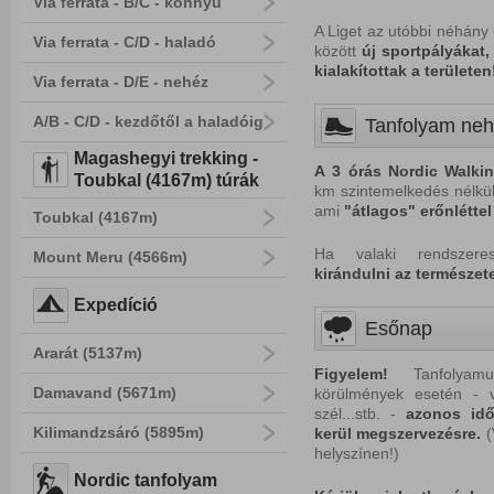
Via ferrata - B/C - könnyű
A Liget az utóbbi néhány
Via ferrata - C/D - haladó
között
új sportpályákat,
kialakítottak a területen
Via ferrata - D/E - nehéz
A/B - C/D - kezdőtől a haladóig
Tanfolyam neh
Magashegyi trekking -
A
3 órás Nordic Walki
Toubkal (4167m) túrák
km szintemelkedés nélküli
ami
"átlagos" erőnlétte
Toubkal (4167m)
Ha valaki rendszer
Mount Meru (4566m)
kirándulni az természete
Expedíció
Esőnap
Ararát (5137m)
Figyelem!
Tanfolyamun
Damavand (5671m)
körülmények esetén - v
szél...stb. -
azonos idő
Kilimandzsáró (5895m)
kerül megszervezésre.
(
helyszínen!)
Nordic tanfolyam