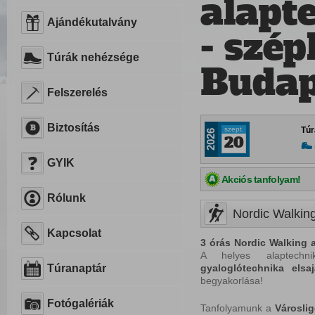
alapt
Ajándékutalvány
- szé
Túrák nehézsége
Budap
Felszerelés
Biztosítás
szept.
Túr
2026
20
GYIK
Akciós tanfolyam!
Rólunk
Nordic Walking
Kapcsolat
3 órás Nordic Walking 
A helyes alaptech
Túranaptár
gyaloglótechnika
elsaj
begyakorlása!
Fotógalériák
Tanfolyamunk a
Városli