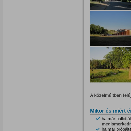
A közelmúltban felú
Mikor és miért é
ha már hallottá
megismerkedn
ha már próbált