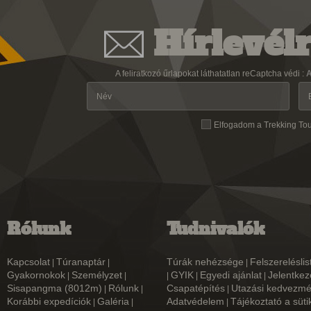
Hírlevélr
A feliratkozó űrlapokat láthatatlan reCaptcha védi :
A
Elfogadom a Trekking To
Rólunk
Tudnivalók
Kapcsolat
Túranaptár
Túrák nehézsége
Felszereléslis
|
|
|
Gyakornokok
Személyzet
GYIK
Egyedi ajánlat
Jelentkez
|
|
|
|
|
Sisapangma (8012m)
Rólunk
Csapatépítés
Utazási kedvezm
|
|
|
Korábbi expedíciók
Galéria
Adatvédelem
Tájékoztató a süti
|
|
|