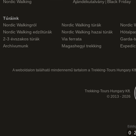
Nordic Walking
Ajándékutalvány
Black Friday
|
Túráink
Nordic Walkingról
Nordic Walking túrák
Nordic 
Nordic Walking edzőtúrák
Nordic Walking hazai túrák
Hótalpas
2-3 évszakos túrák
Via ferrata
Garda-t
Archívumunk
Magashegyi trekking
Expedíc
A weboldalon található mindennemű tartalom a Trekking-Tours Hungary Kft.
Trekking-Tours Hungary Kft.
© 2013 - 2026
Eddig
0