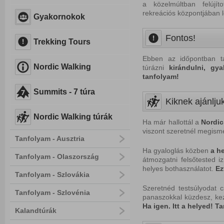
a közelmúltban felújít
rekreációs központjában l
Gyakornokok
Fontos!
Trekking Tours
Ebben az időpontban ta
Nordic Walking
túrázni
kirándulni, gy
tanfolyam!
Summits - 7 túra
Kiknek ajánlju
Nordic Walking túrák
Ha már hallottál a
Nordic
viszont szeretnél megisme
Tanfolyam - Ausztria
Ha gyaloglás közben
a
he
Tanfolyam - Olaszország
átmozgatni felsőtested iz
helyes bothasználatot.
Ez
Tanfolyam - Szlovákia
Szeretnéd testsúlyodat 
Tanfolyam - Szlovénia
panaszokkal küzdesz, ke
Ha i
gen. Itt a helyed! Ta
Kalandtúrák