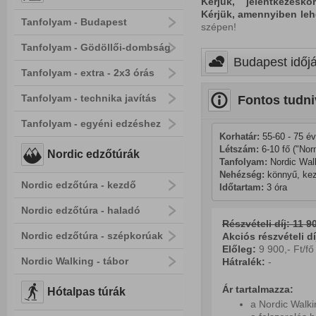
Kérjük, jelentkezésk
Kérjük, amennyiben leh
Tanfolyam - Budapest
szépen!
Tanfolyam - Gödöllői-dombság
Budapest időjá
Tanfolyam - extra - 2x3 órás
Tanfolyam - technika javítás
Fontos tudni
Tanfolyam - egyéni edzéshez
Korhatár:
 55-60 - 75 év
Létszám:
 6-10 fő ("Nor
Nordic edzőtúrák
Tanfolyam: 
Nordic Wal
Nehézség:
 könnyű, ke
Nordic edzőtúra - kezdő
Időtartam:
 3 óra
Nordic edzőtúra - haladó
Részvételi díj: 11 90
Nordic edzőtúra - szépkorúak
Akciós részvételi díj
Előleg:
9 900,- Ft/fő
Nordic Walking - tábor
Hátralék:
-
Ár tartalmazza:
Hótalpas túrák
a Nordic Walki