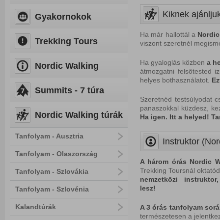
Kiknek ajánlju
Gyakornokok
Ha már hallottál a
Nordic
Trekking Tours
viszont szeretnél megisme
Ha gyaloglás közben
a
he
Nordic Walking
átmozgatni felsőtested iz
helyes bothasználatot.
Ez
Summits - 7 túra
Szeretnéd testsúlyodat 
panaszokkal küzdesz, ke
Nordic Walking túrák
Ha i
gen. Itt a helyed! Ta
Tanfolyam - Ausztria
Instruktor (Nor
Tanfolyam - Olaszország
A három órás Nordic W
Trekking Toursnál oktatód
Tanfolyam - Szlovákia
nemzetközi instrukto
lesz!
Tanfolyam - Szlovénia
Kalandtúrák
A 3 órás tanfolyam sorá
természetesen a jelentke