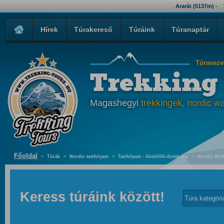
Ararát (5137m) -
Hírek
Túrakereső
Túráink
Túranaptár
Túraveze
Trekking
Magashegyi
trekkingek, nordic wa
Főoldal
>
Túrák
>
Nordic tanfolyam
>
Tanfolyam - Gödöllői-dombság
>
Nordic Walk
Keress túráink között!