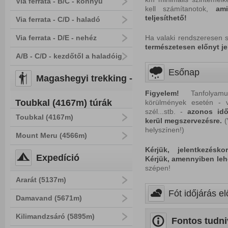
Via ferrata - B/C - könnyű
kell számítanotok,
ami
teljesíthető!
Via ferrata - C/D - haladó
Via ferrata - D/E - nehéz
Ha valaki rendszeresen 
természetesen előnyt jel
A/B - C/D - kezdőtől a haladóig
Esőnap
Magashegyi trekking -
Figyelem!
Tanfolyamun
Toubkal (4167m) túrák
körülmények esetén - v
szél...stb. -
azonos idő
Toubkal (4167m)
kerül megszervezésre.
(
helyszínen!)
Mount Meru (4566m)
Kérjük, jelentkezésk
Expedíció
Kérjük, amennyiben leh
szépen!
Ararát (5137m)
Fót időjárás el
Damavand (5671m)
Kilimandzsáró (5895m)
Fontos tudni