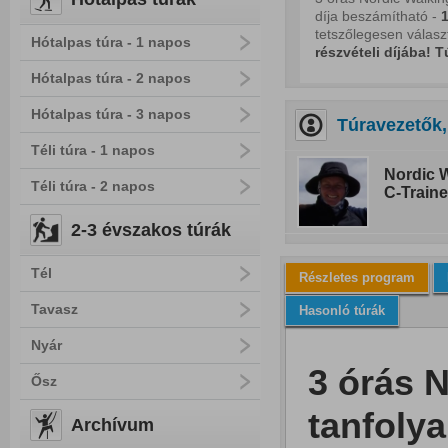
díja beszámítható -
1
tetszőlegesen választ
Hótalpas túra - 1 napos
részvételi díjába!
T
Hótalpas túra - 2 napos
Hótalpas túra - 3 napos
Túravezetők,
Téli túra - 1 napos
Nordic W
Téli túra - 2 napos
C-Traine
2-3 évszakos túrák
Tél
Részletes program
Tavasz
Hasonló túrák
Nyár
3 órás 
Ősz
tanfoly
Archívum