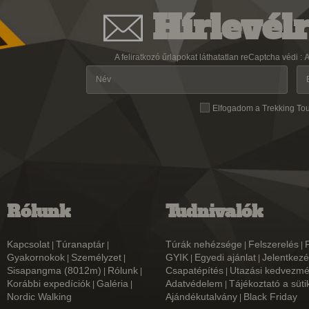
Hírlevélr
A feliratkozó űrlapokat láthatatlan reCaptcha védi :
A
Elfogadom a Trekking To
Rólunk
Tudnivalók
Kapcsolat
Túranaptár
Túrák nehézsége
Felszerelés
|
|
|
|
Gyakornokok
Személyzet
GYIK
Egyedi ajánlat
Jelentkezé
|
|
|
|
Sisapangma (8012m)
Rólunk
Csapatépítés
Utazási kedvezm
|
|
|
Korábbi expedíciók
Galéria
Adatvédelem
Tájékoztató a süti
|
|
|
Nordic Walking
Ajándékutalvány
Black Friday
|