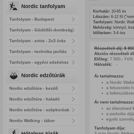
Nordic tanfolyam
Korhatár:
 10-65 év
Létszám:
 6-12 fő ("nor
Tanfolyam - Budapest
Tanfolyam: 
Nordic Wal
Nehézség:
 könnyű, ke
Tanfolyam - Gödöllői-dombság
Időtartam:
 3-4 óra
Tanfolyam - extra - 2x3 órás
Részvételi díj: 9 900
Tanfolyam - technika javítás
Akciós részvételi díj
Előleg:
7 900,- Ft/fő
Tanfolyam - egyéni edzéshez
Hátralék:
-
Nordic edzőtúrák
Ár tartalmazza:
a Nordic Walki
a felszerelés 
Nordic edzőtúra - kezdő
a felkészülés
Nordic edzőtúra - haladó
Ár nem tartalmazza
az étkezésed k
Nordic edzőtúra - szépkorúak
a parkolás díjá
egyéb személy
Nordic Walking - tábor
Tanfolyam díja:
Hótalpas túrák
3 órás Nordic Walkin