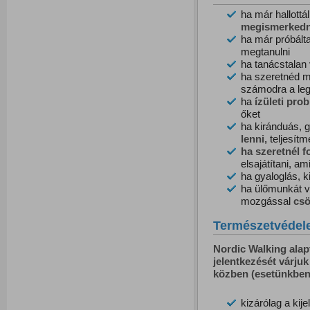
ha már hallottá
megismerkedn
ha már próbált
megtanulni
ha tanácstalan
ha szeretnéd m
számodra a le
ha
ízületi
prob
őket
ha kiránduás, 
l
enni,
teljesítm
ha szeretnél f
elsajátítani, a
ha gyaloglás, 
ha ülőmunkát v
mozgással
csö
Természetvédel
Nordic Walking alap
jelentkezését várju
közben (esetünkben a
kizárólag a kij