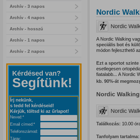
Archív - 3 napos
Nordic Walk
Archív - 4 napos
Nordic Walk
Archív - hosszú
A Nordic Walking vag
Archív - 1 napos
speciális bot és kü
módon fejleszthető a
Archív - 2 napos
Ezt
a
sportot
szinte
esetlegesen ortopédi
Kérdésed van?
fiatalabb... A Nordic 
Segítünk!
kb. 90%-át megmozg
Nordic Walking
Írj nekünk,
s tedd fel kérdéseid!
Nordic Walk
Kérjük, töltsd ki az űrlapot!
Neved:*
Találkozás:
10.00 óra
Email címed:*
Telefonszámod:
Tanfolyam tartalma:
Tárgy: