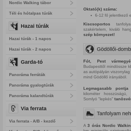
Nordic Walking tábor
Oktató(k) száma:
Téli és hótalpas túrák
6-12 fő jelentkező 
Kiscsoportos
tanfolya
Hazai túrák
szakértelem, kiváló ha
s
zép k
örnyezet!
Hazai túrák - 1 napos
Gödöllői-dom
Hazai túrák - 2 napos
Fót, Pest vármegyé
Garda-tó
Budapesttől mindössze kb
as autópályán viszonylag
Panoráma ferráták
mind Gödöllő irányából.
Panoráma gyalogtúrák
Legmagasabb pontja
kilométer hosszúságú,
Panoráma kalandtúrák
Somlyó "lepkés"
tanösvé
Via ferrata
Tanfolyam ne
Via ferrata - A/B - kezdő
A
3 órás Nordic Walkin
km minimális szintemelke