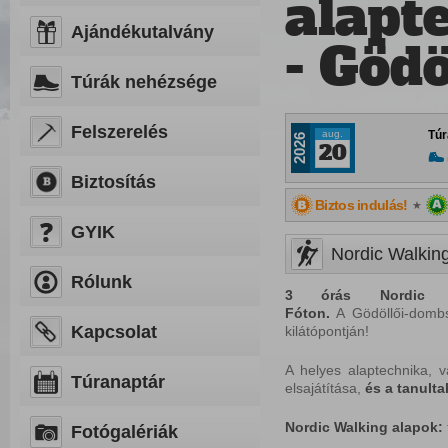
alapt
Ajándékutalvány
- Gödö
Túrák nehézsége
Felszerelés
aug.
Túr
2026
20
Biztosítás
Biztos indulás!
★
GYIK
Nordic Walking
Rólunk
3 órás Nordic Wa
Fóton.
A Gödöllői-dombs
Kapcsolat
kilátópontján!
A helyes alaptechnika, v
Túranaptár
elsajátítása,
és a tanult
Nordic
Walking
alapok:
Fotógalériák