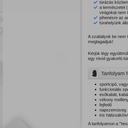
túrázás közben
a természetet 
virágokat nem té
pihenésre az ar
túrahelyünk áll
A szabályok be nem ta
megtagadjuk!
Kérjük légy együttmű
egy rövid gyakorló tú
Tanfolyam f
sportcipő, vag
funkcionális sp
esőkabát, kabá
vékony mellén
fejfedő
napszemüveg
kis hátizsák/ö
A tanfolyamon a
"tes