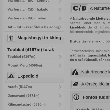
Via ferrata - B/C - könnyű
A Naturfre
Via ferrata - C/D - haladó
Via ferrata - D/E - nehéz
A
Naturfreunde kletterst
számít, ahol már a t
A/B - C/D - kezdőtől a haladóig
kisebbek
, de jól látha
felismerhetőek, teljesíthe
Magashegyi trekking -
Biztosítási elemek:
drótk
Toubkal (4167m) túrák
Természetesen, mint minde
a túrázási tapasztalat,
Toubkal (4167m)
és a szédüléstől, téris
Mount Meru (4566m)
Naturfreunde kl
Expedíció
A térség időjár
Ararát (5137m)
Damavand (5671m)
Fontos tudni
Kilimandzsáró (5895m)
Korhatár:
 18-65 év