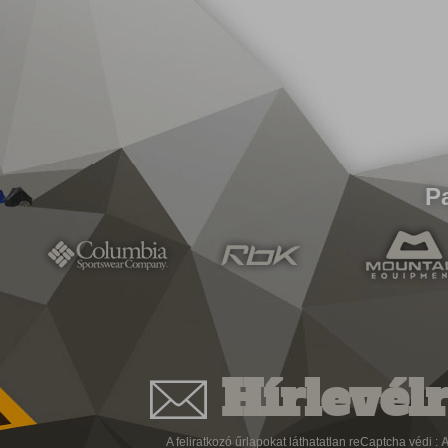
P
Hírlevélr
A feliratkozó űrlapokat láthatatlan reCaptcha védi :
A