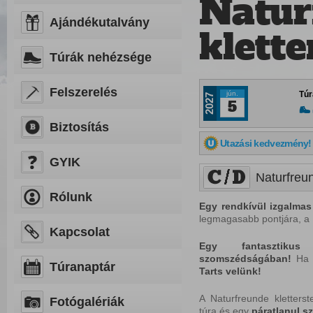
Natur
Ajándékutalvány
klette
Túrák nehézsége
Felszerelés
jún.
Túr
2027
5
Biztosítás
Utazási kedvezmény!
GYIK
Naturfreun
Rólunk
Egy rendkívül izgalmas
legmagasabb pontjára, a
Kapcsolat
Egy
fantasztikus
szomszédságában!
Ha e
Túranaptár
Tarts velünk!
A Naturfreunde kletterst
Fotógalériák
túra és egy
páratlanul s