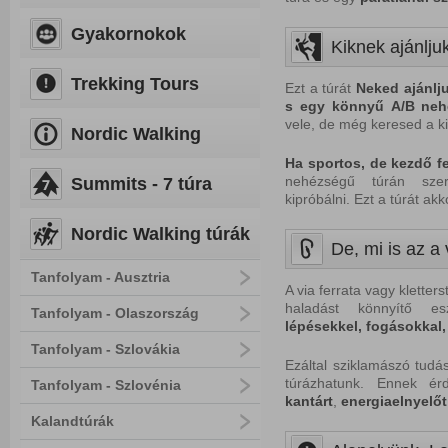
Gyakornokok
Kiknek ajánljuk
Trekking Tours
Ezt a túrát
Neked
ajánlj
s
egy
könnyű
A/B
neh
vele, de még keresed a ki
Nordic Walking
Ha
sportos,
de
kezdő
f
nehézségű túrán szer
Summits - 7 túra
kipróbálni. Ezt a túrát akk
Nordic Walking túrák
De, mi is az a 
Tanfolyam - Ausztria
A via ferrata vagy kletter
haladást könnyítő e
Tanfolyam - Olaszország
lépésekkel,
fogásokkal,
Tanfolyam - Szlovákia
Ezáltal sziklamászó tudá
túrázhatunk. Ennek é
Tanfolyam - Szlovénia
kantárt
,
energiaelnyelőt
Kalandtúrák