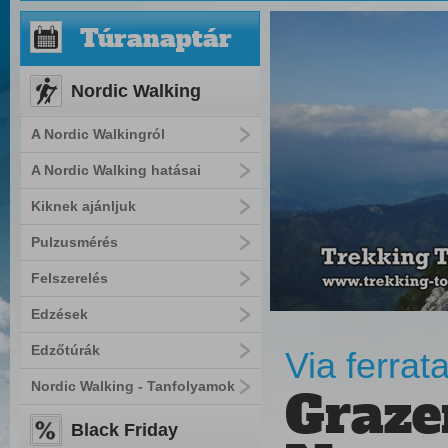
Túranaptár
Nordic Walking
A Nordic Walkingról
A Nordic Walking hatásai
Kiknek ajánljuk
Pulzusmérés
Felszerelés
Edzések
Edzőtúrák
Via ferrat
Nordic Walking - Tanfolyamok
Graze
Black Friday