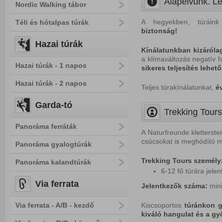
Alapelvünk. Le
Nordic Walking tábor
A hegyekben, túráink
Téli és hótalpas túrák
biztonság!
Hazai túrák
Kínálatunkban kizáróla
a klímaváltozás negatív h
Hazai túrák - 1 napos
sikeres teljesítés lehet
Hazai túrák - 2 napos
Teljes túrakínálatunkat,
é
Garda-tó
Trekking Tours
Panoráma ferráták
A Naturfreunde kletterst
csúcsokat is meghódító 
Panoráma gyalogtúrák
Trekking Tours személy
Panoráma kalandtúrák
6-12 fő túrára jele
Via ferrata
Jelentkezők száma:
min
Via ferrata - A/B - kezdő
Kiscsoportos
túránkon ga
kiváló hangulat és a gy