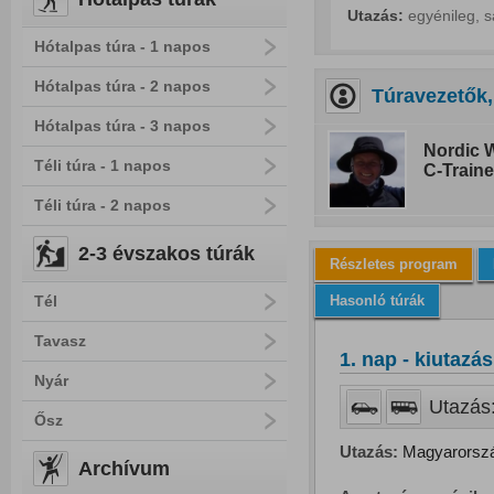
Utazás:
egyénileg, s
Hótalpas túra - 1 napos
Hótalpas túra - 2 napos
Túravezetők,
Hótalpas túra - 3 napos
Nordic W
Téli túra - 1 napos
C-Traine
Téli túra - 2 napos
2-3 évszakos túrák
Részletes program
Hasonló túrák
Tél
Tavasz
1. nap - kiutazá
Nyár
Utazás:
Ősz
Utazás:
Magyarország
Archívum