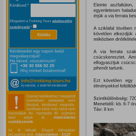
Eleinte aszfaltúton
Kérdésed:*
egyenletesen haladun
érjük a via ferrata bes
Elfogadom a Trekking Tours
adatkezelési
szabályzatát
:*
A sziklafal tövében m
követően elkezdjük
Küldés
miközben drótkötele
Kérdésedet egy napon belül
A via ferrata sza
megválaszoljuk!
csúcskeresztet. Am
Ha kéred, visszahívunk!
elfogyasztjuk csúcs
+36 30 556
92 25
pihenőt tartunk.
Hívj minket bizalommal!
Ezt követően egy 
info@trekking-tours.hu
élményekkel feltöltő
Írj nekünk, s tedd fel kérdéseid!
Üzenet küldéséhez megadott
Szintkülönbség:
720
személyes adataidat nem
Menetidő:
kb. 6-7 ór
tároljuk, kérdésed megvála-
Táv:
8 km
szolásán kívül más célra nem
használjuk fel, harmadik fél számára
nem adjuk át.
Adatvédelmi
szabályzatunk
.
Az itt látható űrlapot láthatatlan
reCaptcha védi:
Adatvédelem
-
ÁSZF