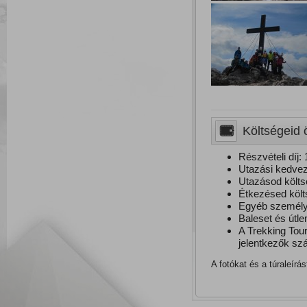
Költségeid ö
Részvételi díj: 
Utazási kedvez
Utazásod költs
Étkezésed köl
Egyéb személye
Baleset és útle
A Trekking Tour
jelentkezők szá
A fotókat és a túraleírá