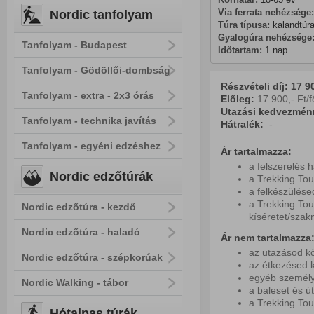
Via ferrata nehézsége:
Nordic tanfolyam
Túra típusa:
 kalandtúra
Gyalogúra nehézsége
Tanfolyam - Budapest
Időtartam:
 1 nap
Tanfolyam - Gödöllői-dombság
Részvételi díj: 17 90
Tanfolyam - extra - 2x3 órás
Előleg:
17 900,- Ft/f
Utazási kedvezmén
Tanfolyam - technika javítás
Hátralék:
-
Tanfolyam - egyéni edzéshez
Ár tartalmazza:
a felszerelés 
Nordic edzőtúrák
a Trekking Tou
a felkészülés
a Trekking Tou
Nordic edzőtúra - kezdő
kíséretet/szakm
Nordic edzőtúra - haladó
Ár nem tartalmazza
az utazásod kö
Nordic edzőtúra - szépkorúak
az étkezésed k
egyéb személy
Nordic Walking - tábor
a baleset és ú
a Trekking Tou
Hótalpas túrák