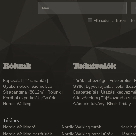
Elfogadom a Trekking To
Rólunk
Tudnivalók
Kapcsolat
Túranaptár
Túrák nehézsége
Felszerelés
|
|
|
|
Gyakornokok
Személyzet
GYIK
Egyedi ajánlat
Jelentkezé
|
|
|
|
Sisapangma (8012m)
Rólunk
Csapatépítés
Utazási kedvezm
|
|
|
Korábbi expedíciók
Galéria
Adatvédelem
Tájékoztató a süti
|
|
|
Nordic Walking
Ajándékutalvány
Black Friday
|
Túráink
Nordic Walkingról
Nordic Walking túrák
Nordic 
Nordic Walking edzőtúrák
Nordic Walking hazai túrák
Hótalpas