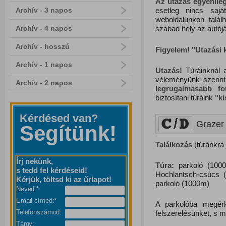
Az utazás egyénileg
Archív - 3 napos
esetleg nincs saj
weboldalunkon talál
Archív - 4 napos
szabad hely az autójá
Archív - hosszú
Figyelem! "Utazási
Archív - 1 napos
Utazás!
Túráinknál a
véleményünk szerin
Archív - 2 napos
legrugalmasabb f
biztosítani túráink
"
k
Kérdésed van?
Grazer 
Segítünk!
Találkozás
(túránkra 
Írj nekünk,
Túra:
parkoló (1000
s tedd fel kérdéseid!
Hochlantsch-csúcs (
Kérjük, töltsd ki az űrlapot!
parkoló (1000m)
Neved:*
Email címed:*
A parkolóba megér
Telefonszámod:
felszerelésünket, s m
Tárgy: