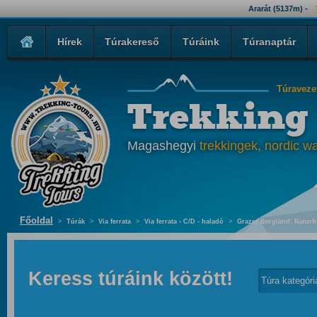
Ararát (5137m) -
Hírek
Túrakereső
Túráink
Túranaptár
Túraveze
Trekking
Magashegyi
trekkingek, nordic wa
Főoldal
>
Túrák
>
Via ferrata
>
Via ferrata - C/D - haladó
>
Grazer Bergland: Naturfr
Keress túráink között!