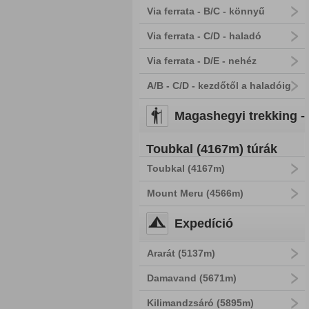
Via ferrata - B/C - könnyű
Via ferrata - C/D - haladó
Via ferrata - D/E - nehéz
A/B - C/D - kezdőtől a haladóig
Magashegyi trekking -
Toubkal (4167m) túrák
Toubkal (4167m)
Mount Meru (4566m)
Expedíció
Ararát (5137m)
Damavand (5671m)
Kilimandzsáró (5895m)