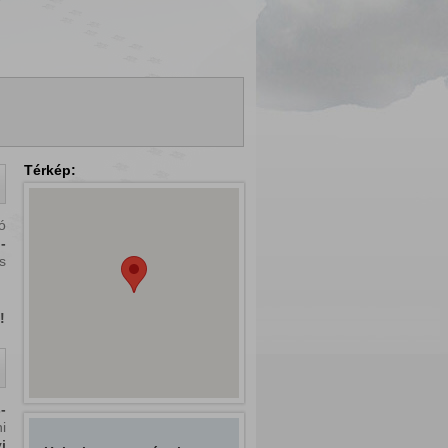
Térkép:
ó
-
s
!
-
i
i