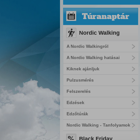
Túranaptár
Nordic Walking
A Nordic Walkingról
A Nordic Walking hatásai
Kiknek ajánljuk
Pulzusmérés
Felszerelés
Edzések
Edzőtúrák
Nordic Walking - Tanfolyamok
Black Friday