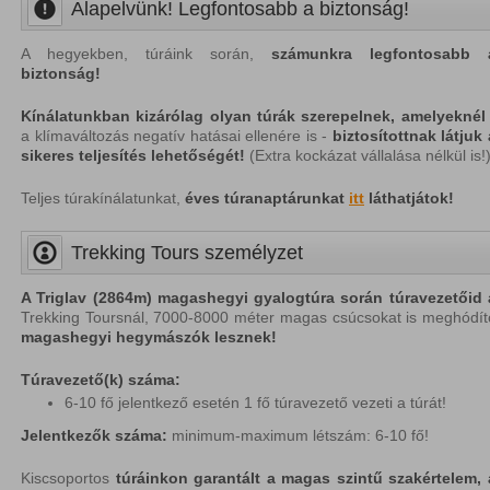
Alapelvünk! Legfontosabb a biztonság!
A hegyekben, túráink során,
számunkra legfontosabb 
biztonság!
Kínálatunkban kizárólag olyan túrák szerepelnek,
amelyeknél
a klímaváltozás negatív hatásai ellenére is -
biztosítottnak látjuk 
sikeres teljesítés lehetőségét!
(
Extra kockázat vállalása nélkül is!
Teljes túrakínálatunkat,
éves túranaptárunkat
itt
láthatjátok!
Trekking Tours személyzet
A Triglav (2864m) magashegyi gyalogtúra során túravezetőid 
Trekking Toursnál, 7000-8000 méter magas csúcsokat is meghódít
magashegyi hegymászók
lesznek!
Túravezető(k) száma:
6-10 fő jelentkező esetén 1 fő túravezető vezeti a túrát!
Jelentkezők száma:
minimum-maximum létszám: 6-10 fő!
Kiscsoportos
túráinkon garantált a magas szintű szakértelem, 