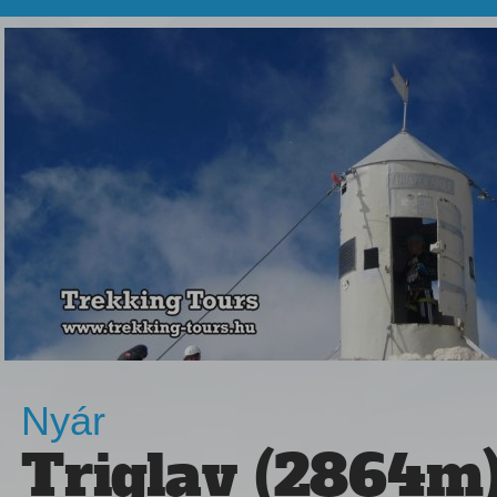
Nyár
Triglav (2864m)