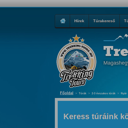
Hírek
Túrakereső
T
Tr
Magasheg
Főoldal
>
Túrák
>
2-3 évszakos túrák
>
Nyár
Keress túráink kö