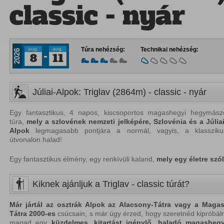
classic - nyár
aug.
aug.
Túra nehézség:
Technikai nehézség:
2026
8
11
Júliai-Alpok: Triglav (2864m) - classic - nyár
Egy fantasztikus, 4 napos, kiscsoportos magashegyi hegymász
túra,
mely a szlovének nemzeti jelképére,
Szlovénia és a Júliai
Alpok
legmagasabb pontjára a normál, vagyis, a klassziku
útvonalon halad!
Egy fantasztikus élmény, egy renkívüli kaland,
mely
egy
életre
szól
Kiknek ajánljuk a Triglav - classic túrát?
Már jártál az
osztrák Alpok
az
Alacsony-Tátra
vagy
a
Magas
Tátra
2000-es
csúcsain, s már úgy érzed, hogy szeretnéd kipróbáln
magad egy
küzdelmes, kitartást i
génylő, h
aladó m
agashegy