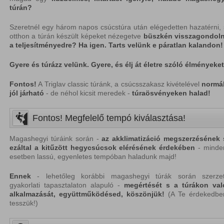
túrán?
Szeretnél egy három napos csúcstúra után elégedetten hazatérni, 
otthon a túrán készült képeket nézegetve
büszkén
visszagondoln
a
teljesítményedre?
Ha igen. Tarts velünk e páratlan kalandon!
Gyere és túrázz velünk. Gyere, és élj át életre szóló élményeket
Fontos!
A Triglav classic túránk, a csúcsszakasz kivételével
normál
jól járható
- de néhol kicsit meredek -
túraösvényeken
halad!
Fontos! Megfelelő tempó kiválasztása!
Magashegyi túráink során -
az akklimatizáció megszerzésének 
ezáltal a kitűzött hegycsúcsok elérésének
érdekében
- minde
esetben lassú, egyenletes tempóban haladunk majd!
Ennek
- lehetőleg korábbi magashegyi túrák során szerzet
gyakorlati tapasztalaton alapuló -
megértését s a túrákon
val
alkalmazását, együttműködésed, köszönjük!
(A Te érdekedbe
tesszük!)