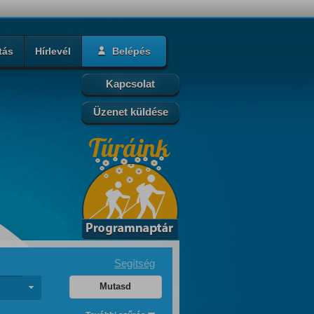
tás
Hírlevél
Belépés
Kapcsolat
Üzenet küldése
Segítség
Mutasd