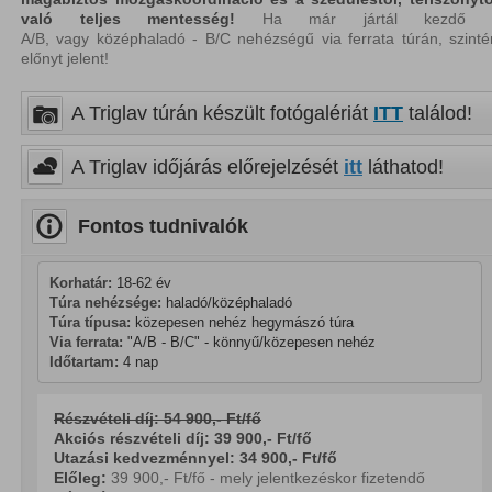
való teljes mentesség!
Ha már jártál kezdő 
A/B, vagy középhaladó - B/C nehézségű via ferrata túrán, szinté
előnyt jelent!
A Triglav túrán készült fotógalériát
ITT
találod!
A Triglav időjárás előrejelzését
itt
láthatod!
Fontos tudnivalók
Korhatár:
 18-62 év
Túra nehézsége:
 haladó/középhaladó 
Túra típusa:
 közepesen nehéz hegymászó túra
Via ferrata:
 "A/B - B/C" - könnyű/közepesen nehéz
Időtartam:
 4 nap
Részvételi díj: 54 900,- Ft/fő
Akciós részvételi díj: 39 900,- Ft/fő
Utazási kedvezménnyel: 34 900,- Ft/fő
Előleg:
39 900,- Ft/fő - mely jelentkezéskor fizetendő