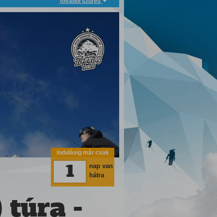
További szűrés
Indulásig már csak
1
nap van
hátra
 túra -