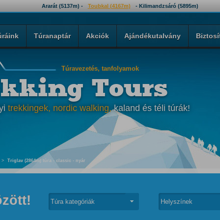
Ararát (5137m) -
Toubkal (4167m)
- Kilimandzsáró (5895m)
úráink
Túranaptár
Akciók
Ajándékutalvány
Biztosí
Túravezetés, tanfolyamok
ekking Tours
yi
trekkingek, nordic walking,
kaland és téli túrák!
>
Triglav (2864m) túra - classic - nyár
zött!