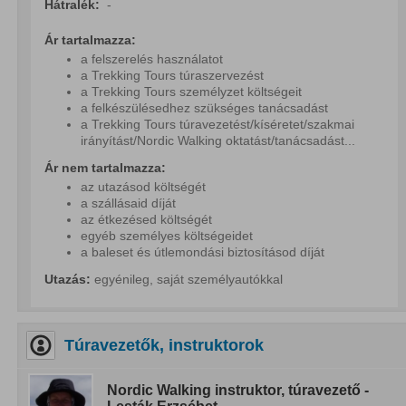
Hátralék:
-
Ár tartalmazza:
a felszerelés használatot
a Trekking Tours túraszervezést
a Trekking Tours személyzet költségeit
a felkészülésedhez szükséges tanácsadást
a Trekking Tours túravezetést/kíséretet/szakmai
irányítást/Nordic Walking oktatást/tanácsadást...
Ár nem tartalmazza:
az utazásod költségét
a szállásaid díját
az étkezésed költségét
egyéb személyes költségeidet
a baleset és útlemondási biztosításod díját
Utazás:
egyénileg, saját személyautókkal
Túravezetők, instruktorok
Nordic Walking instruktor, túravezető -