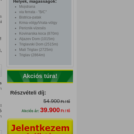
Helyek, magasságok:
Mojstrana
via ferrata - "B/C"
s
Bistrica-patak
i
Krma-völgy/Vrata-völgy
Pericnik-vízesés
Kovinarska koca (870m)
!
Aljazev Dom (1015m)
Triglavski Dom (2515m)
Mali Triglav (2725m)
,
Triglav (2864m)
Akciós túra!
s
n
Részvételi díj:
54.900
Ft / fő
t
39.900
ó
Akciós ár:
Ft / fő
n