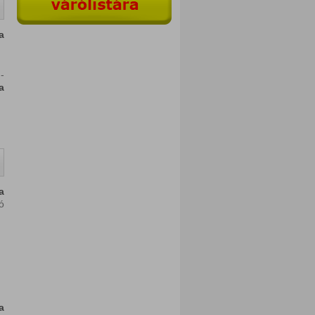
a
-
a
)
a
ó
a