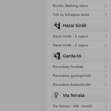
Nordic Walking tábor
Téli és hótalpas túrák
Hazai túrák
Hazai túrák - 1 napos
Hazai túrák - 2 napos
Garda-tó
Panoráma ferráták
Panoráma gyalogtúrák
Panoráma kalandtúrák
Via ferrata
Via ferrata - A/B - kezdő