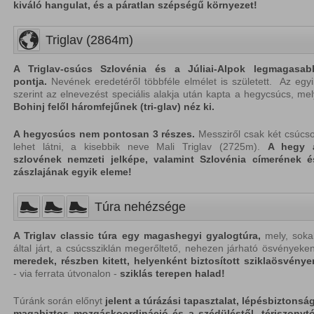
kiváló hangulat, és a páratlan szépségű környezet!
Triglav (2864m)
A Triglav-csúcs Szlovénia és a Júliai-Alpok legmagasab
pontja.
Nevének eredetéről többféle elmélet is született. Az egyi
szerint az elnevezést speciális alakja után kapta a hegycsúcs, mel
Bohinj
felől
háromfejűnek (tri-glav)
néz ki.
A hegycsúcs nem pontosan 3 részes.
Messziről csak két csúcso
lehet látni, a kisebbik neve Mali Triglav (2725m).
A hegy 
szlovének nemzeti jelképe, valamint Szlovénia címerének é
zászlajának egyik eleme!
Túra nehézsége
A Triglav classic túra egy magashegyi gyalogtúra,
mely, soka
által járt, a csúcssziklán megerőltető, nehezen járható ösvényeken
meredek, részben kitett, helyenként biztosított sziklaösvénye
- via ferrata útvonalon -
sziklás terepen halad!
Túránk során előnyt
jelent a túrázási tapasztalat,
lépésbiztonság
magabiztos
mozgáskoordináció és a
szédüléstől, tériszonytó