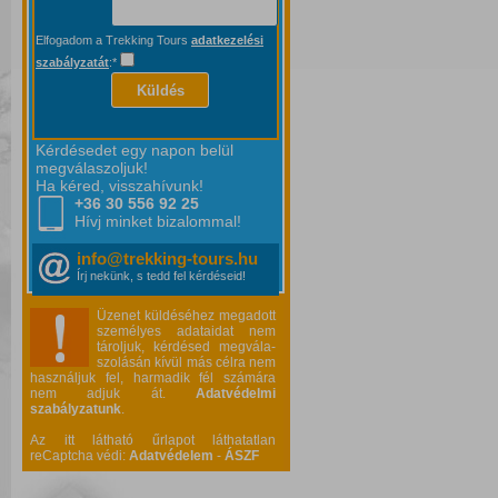
Elfogadom a Trekking Tours
adatkezelési
szabályzatát
:*
Küldés
Kérdésedet egy napon belül
megválaszoljuk!
Ha kéred, visszahívunk!
+36 30 556
92 25
Hívj minket bizalommal!
info@trekking-tours.hu
Írj nekünk, s tedd fel kérdéseid!
Üzenet küldéséhez megadott
személyes adataidat nem
tároljuk, kérdésed megvála-
szolásán kívül más célra nem
használjuk fel, harmadik fél számára
nem adjuk át.
Adatvédelmi
szabályzatunk
.
Az itt látható űrlapot láthatatlan
reCaptcha védi:
Adatvédelem
-
ÁSZF