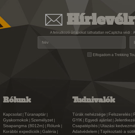
Hírlevélr
A feliratkozó űrlapokat láthatatlan reCaptcha védi :
A
Elfogadom a Trekking To
Rólunk
Tudnivalók
Kapcsolat
Túranaptár
Túrák nehézsége
Felszerelés
|
|
|
|
Gyakornokok
Személyzet
GYIK
Egyedi ajánlat
Jelentkezé
|
|
|
|
Sisapangma (8012m)
Rólunk
Csapatépítés
Utazási kedvezm
|
|
|
Korábbi expedíciók
Galéria
Adatvédelem
Tájékoztató a süti
|
|
|