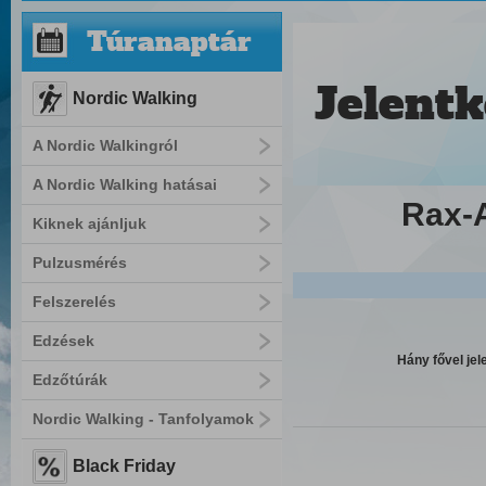
Túranaptár
Jelentk
Nordic Walking
A Nordic Walkingról
A Nordic Walking hatásai
Rax-A
Kiknek ajánljuk
Pulzusmérés
Felszerelés
Edzések
Hány fővel jel
Edzőtúrák
Nordic Walking - Tanfolyamok
Black Friday