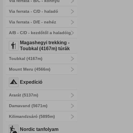
Via ferrata - B/C - könnyű
Via ferrata - C/D - haladó
Via ferrata - D/E - nehéz
A/B - C/D - kezdőtől a haladóig
Magashegyi trekking -
Toubkal (4167m) túrák
Toubkal (4167m)
Mount Meru (4566m)
Expedíció
Ararát (5137m)
Damavand (5671m)
Kilimandzsáró (5895m)
Nordic tanfolyam