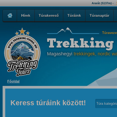
Ararát (5137m) -
Hírek
Túrakereső
Túráink
Túranaptár
Túraveze
Trekking
Magashegyi
trekkingek, nordic wa
Főoldal
Keress túráink között!