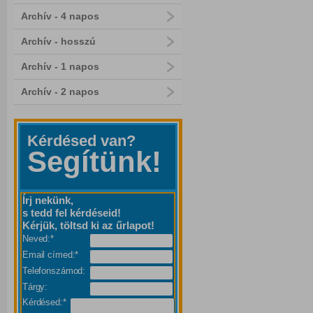
Archív - 4 napos
Archív - hosszú
Archív - 1 napos
Archív - 2 napos
Kérdésed van?
Segítünk!
Írj nekünk,
s tedd fel kérdéseid!
Kérjük, töltsd ki az űrlapot!
Neved:*
Email címed:*
Telefonszámod:
Tárgy:
Kérdésed:*