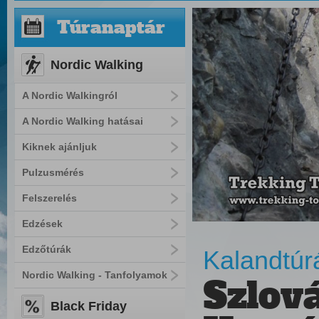
Túranaptár
Nordic Walking
A Nordic Walkingról
A Nordic Walking hatásai
Kiknek ajánljuk
Pulzusmérés
Felszerelés
Edzések
Edzőtúrák
Kalandtúr
Nordic Walking - Tanfolyamok
Szlov
Black Friday