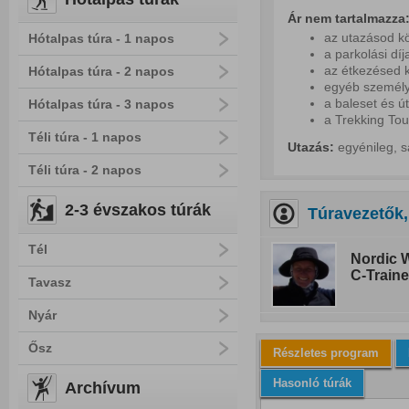
Ár nem tartalmazza
az utazásod kö
Hótalpas túra - 1 napos
a parkolási díj
az étkezésed k
Hótalpas túra - 2 napos
egyéb személy
a baleset és ú
Hótalpas túra - 3 napos
a Trekking Tou
Téli túra - 1 napos
Utazás:
egyénileg, s
Téli túra - 2 napos
2-3 évszakos túrák
Túravezetők,
Tél
Nordic W
C-Traine
Tavasz
Nyár
Ősz
Részletes program
Hasonló túrák
Archívum