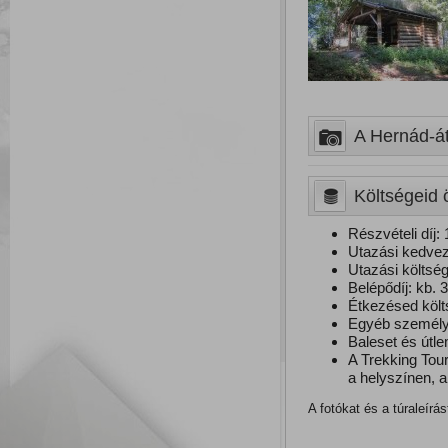
A Hernád-átt
Költségeid 
Részvételi díj: 
Utazási kedvez
Utazási költség,
Belépődíj: kb. 3
Étkezésed költ
Egyéb személye
Baleset és útle
A Trekking Tou
a helyszínen, a 
A fotókat és a túraleírá