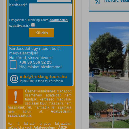
Nordic Wal
Kérdésed:*
Elfogadom a Trekking Tours
adatkezelési
szabályzatát
:*
Küldés
Kérdésedet egy napon belül
megválaszoljuk!
Ha kéred, visszahívunk!
+36 30 556
92 25
Hívj minket bizalommal!
info@trekking-tours.hu
Írj nekünk, s tedd fel kérdéseid!
Üzenet küldéséhez megadott
személyes adataidat nem
tároljuk, kérdésed megvála-
szolásán kívül más célra nem
használjuk fel, harmadik fél számára
nem adjuk át.
Adatvédelmi
szabályzatunk
.
Az itt látható űrlapot láthatatlan
reCaptcha védi:
Adatvédelem
-
ÁSZF