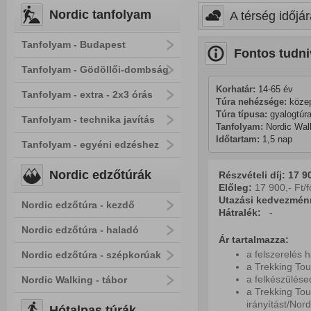
Nordic tanfolyam
A térség időjár
Tanfolyam - Budapest
Fontos tudni
Tanfolyam - Gödöllői-dombság
Korhatár:
 14-65 év
Tanfolyam - extra - 2x3 órás
Túra nehézsége:
 köze
Túra típusa:
 gyalogtúra
Tanfolyam - technika javítás
Tanfolyam:
 Nordic Wal
Időtartam:
 1,5 nap
Tanfolyam - egyéni edzéshez
Nordic edzőtúrák
Részvételi díj: 17 90
Előleg:
17 900,- Ft/f
Utazási kedvezmén
Nordic edzőtúra - kezdő
Hátralék:
-
Nordic edzőtúra - haladó
Ár tartalmazza:
a felszerelés 
Nordic edzőtúra - szépkorúak
a Trekking Tou
a felkészülés
Nordic Walking - tábor
a Trekking Tou
irányítást/Nord
Hótalpas túrák