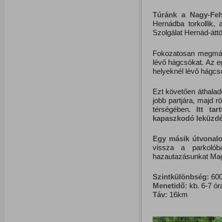
Túránk
a
Nagy-Feh
Hernádba torkollik,
Szolgálat Hernád-átt
Fokozatosan megmás
lévő hágcsókat. Az eg
helyeknél lévő hágcs
Ezt követően áthaladu
jobb partjára, majd 
térségében.
Itt ta
kapaszkodó leküzdés
Egy
másik
útvonal
vissza a parkolób
hazautazásunkat Mag
Szintkülönbség:
600
Menetidő:
kb. 6-7 ór
Táv:
16km