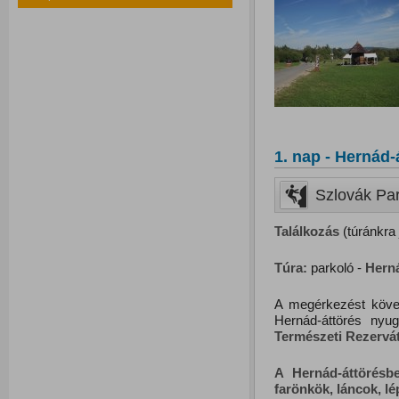
1. nap - Hernád-
Szlovák Par
Találkozás
(túránkra 
Túra:
parkoló -
Herná
A megérkezést követ
Hernád-áttörés nyu
Természeti Rezervát
A Hernád-áttörésb
farönkök, láncok, lép