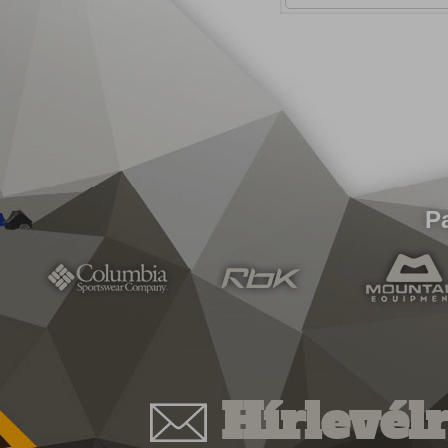
P
Hírlevélr