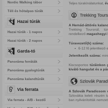
Nordic Walking tábor
Teljes túrakínálatunkat,
é
Téli és hótalpas túrák
Trekking Tours
Hazai túrák
A Hernád-áttörés
kalan
Trekking Toursnál, túr
Hazai túrák - 1 napos
rendelkező
magashegyi 
Hazai túrák - 2 napos
Túravezető(k) száma:
6-12 fő jelentkező 
Garda-tó
Jelentkezők száma:
min
Panoráma ferráták
Kiscsoportos
túráinkon g
kiváló hangulat és a p
Panoráma gyalogtúrák
Panoráma kalandtúrák
Szlovák Parad
Via ferrata
A Szlovák Paradicsom v
Szlovákia keleti részén t
Via ferrata - A/B - kezdő
ban nyilvánították nemzet