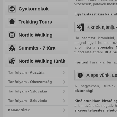
vízesések, patakok mellet
Gyakornokok
Egy fantasztikus kaland
Trekking Tours
Kiknek ajánljuk
Nordic Walking
Ha szeretsz kirándulni,
magad egy hihetetlen sz
ahol még a
speciális
Summits - 7 túra
tudod elsajátítani.
Itt a h
Nordic Walking túrák
Fontos!
Túránk a Hernád-
Tanfolyam - Ausztria
Alapelvünk. Le
Tanfolyam - Olaszország
A hegyekben, túráink
biztonság!
Tanfolyam - Szlovákia
Tanfolyam - Szlovénia
Kínálatunkban kizáróla
a klímaváltozás negatív h
Kalandtúrák
sikeres teljesítés lehet