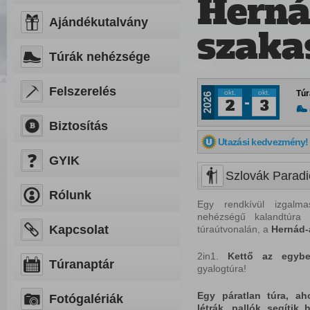
Herná
Ajándékutalvány
szaka
Túrák nehézsége
Felszerelés
okt.
okt.
Túr
2026
2
3
Biztosítás
Utazási kedvezmény!
GYIK
Szlovák Paradi
Rólunk
Egy rendkívül izgal
nehézségű kalandtúra
Kapcsolat
túraútvonalán, a
Hernád-
2in1.
Kettő az egybe
Túranaptár
gyalogtúra!
Egy páratlan túra, aho
Fotógalériák
létrák, pallók segítik 