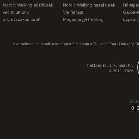
Nordic Walking edzőtúrák
Nordic Walking hazai túrák
Hótalpas
Archívumunk
Via ferrata
Garda-t
2-3 évszakos túrák
Magashegyi trekking
Expedíc
A weboldalon található mindennemű tartalom a Trekking-Tours Hungary Kft.
Trekking-Tours Hungary Kft.
© 2013 - 2026
Eddig
0