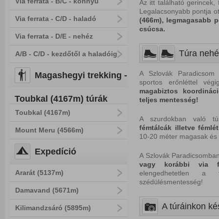
Via ferrata - B/C - könnyű
Az itt található gerince
Legalacsonyabb pontja ot
Via ferrata - C/D - haladó
(466m), legmagasabb po
csúcsa.
Via ferrata - D/E - nehéz
Túra nehé
A/B - C/D - kezdőtől a haladóig
A Szlovák Paradicsom t
Magashegyi trekking -
sportos erőnléttel végi
magabiztos koordináci
Toubkal (4167m) túrák
teljes mentesség!
Toubkal (4167m)
A szurdokban való túr
fémtálcák illetve fémlé
Mount Meru (4566m)
10-20 méter magasak és v
Expedíció
A Szlovák Paradicsomban
vagy korábbi via f
Ararát (5137m)
elengedhetetlen a tú
szédülésmentesség!
Damavand (5671m)
A túráinkon kés
Kilimandzsáró (5895m)