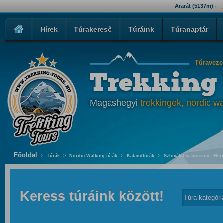
Ararát (5137m) -
Hírek
Túrakereső
Túráink
Túranaptár
Túraveze
Trekking
Magashegyi
trekkingek, nordic wa
Főoldal
>
Túrák
>
Nordic Walking túrák
>
Kalandtúrák
>
Szlovák Paradicsom - Hern
Keress túráink között!