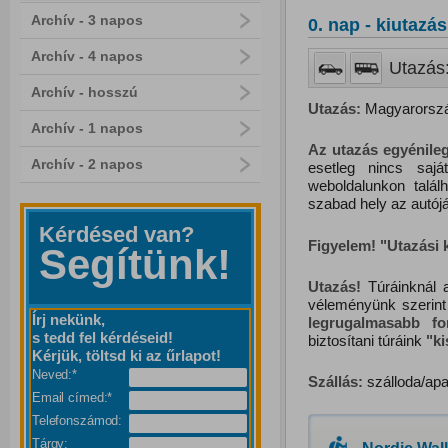
Archív - 3 napos
0. nap - kiutazás
Archív - 4 napos
Utazás:
Archív - hosszú
Utazás:
Magyarország
Archív - 1 napos
Az utazás egyénileg
Archív - 2 napos
esetleg nincs saj
weboldalunkon talál
szabad hely az autójá
Kérdésed van?
Figyelem! "Utazási
Segítünk!
Utazás!
Túráinknál a
véleményünk szerint
Írj nekünk,
legrugalmasabb f
s tedd fel kérdéseid!
biztosítani túráink
"
k
Kérjük, töltsd ki az űrlapot!
Neved:*
Szállás:
szálloda/apa
Email címed:*
Telefonszámod:
Tárgy: