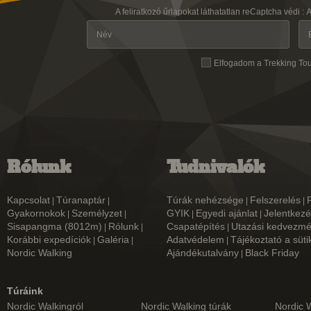
A feliratkozó űrlapokat láthatatlan reCaptcha védi :
A
Elfogadom a Trekking To
Rólunk
Tudnivalók
Kapcsolat
Túranaptár
Túrák nehézsége
Felszerelés
|
|
|
|
Gyakornokok
Személyzet
GYIK
Egyedi ajánlat
Jelentkezé
|
|
|
|
Sisapangma (8012m)
Rólunk
Csapatépítés
Utazási kedvezm
|
|
|
Korábbi expedíciók
Galéria
Adatvédelem
Tájékoztató a süti
|
|
|
Nordic Walking
Ajándékutalvány
Black Friday
|
Túráink
Nordic Walkingról
Nordic Walking túrák
Nordic 