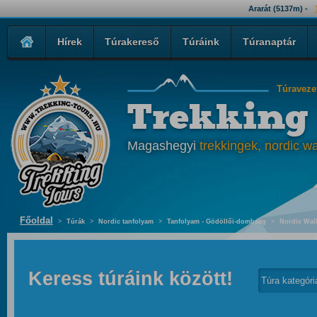
Ararát (5137m) -
Hírek
Túrakereső
Túráink
Túranaptár
Túraveze
Trekking
Magashegyi
trekkingek, nordic wa
Főoldal
>
Túrák
>
Nordic tanfolyam
>
Tanfolyam - Gödöllői-dombság
>
Nordic Wal
Keress túráink között!