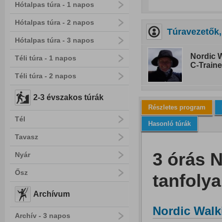
Hótalpas túra - 1 napos
Hótalpas túra - 2 napos
Túravezetők,
Hótalpas túra - 3 napos
Nordic W
Téli túra - 1 napos
C-Traine
Téli túra - 2 napos
2-3 évszakos túrák
Részletes program
Tél
Hasonló túrák
Tavasz
3 órás 
Nyár
Ősz
tanfoly
Archívum
Nordic Walk
Archív - 3 napos