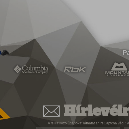
P
Hírlevélr
A feliratkozó űrlapokat láthatatlan reCaptcha védi :
A