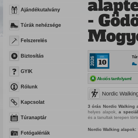
alapt
Ajándékutalvány
- Göd
Túrák nehézsége
Mogy
Felszerelés
Biztosítás
okt.
Túr
2026
10
GYIK
Akciós tanfolyam!
Rólunk
Nordic Walking
Kapcsolat
3 órás Nordic Walking
helyes alapok,
a
speciá
Túranaptár
és a tanultak terepen tör
Nordic
Walking
alapok:
Fotógalériák