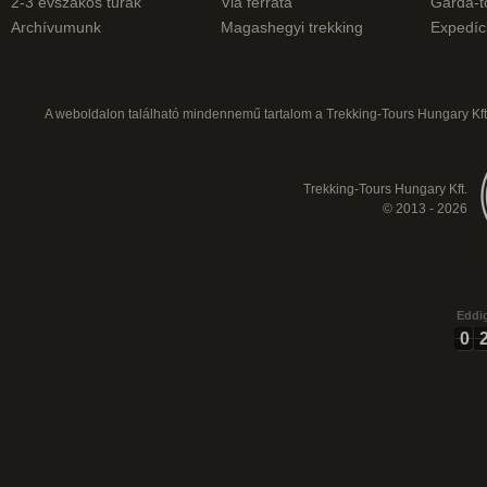
2-3 évszakos túrák
Via ferrata
Garda-t
Archívumunk
Magashegyi trekking
Expedíc
A weboldalon található mindennemű tartalom a Trekking-Tours Hungary Kft.
Trekking-Tours Hungary Kft.
© 2013 - 2026
Eddig
0