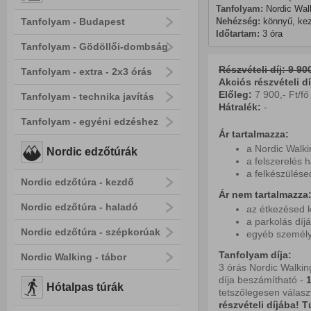
Tanfolyam: 
Nordic Wal
Nehézség:
 könnyű, ke
Tanfolyam - Budapest
Időtartam:
 3 óra
Tanfolyam - Gödöllői-dombság
Részvételi díj: 9 900
Tanfolyam - extra - 2x3 órás
Akciós részvételi díj
Előleg:
7 900,- Ft/fő
Tanfolyam - technika javítás
Hátralék:
-
Tanfolyam - egyéni edzéshez
Ár tartalmazza:
a Nordic Walki
Nordic edzőtúrák
a felszerelés 
a felkészülés
Nordic edzőtúra - kezdő
Ár nem tartalmazza
Nordic edzőtúra - haladó
az étkezésed k
a parkolás díjá
Nordic edzőtúra - szépkorúak
egyéb személy
Tanfolyam díja:
Nordic Walking - tábor
3 órás Nordic Walkin
díja beszámítható -
1
Hótalpas túrák
tetszőlegesen választ
részvételi díjába!
T