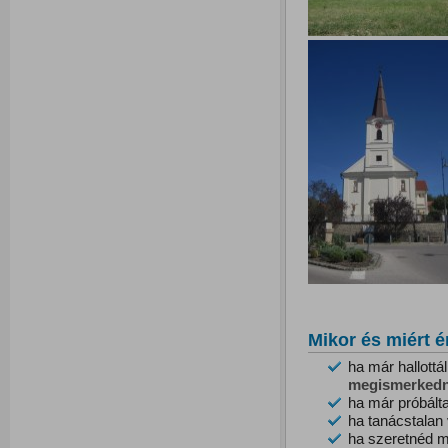
Mikor és miért é
ha már hallottá
megismerkedn
ha már próbált
ha tanácstalan
ha szeretnéd m