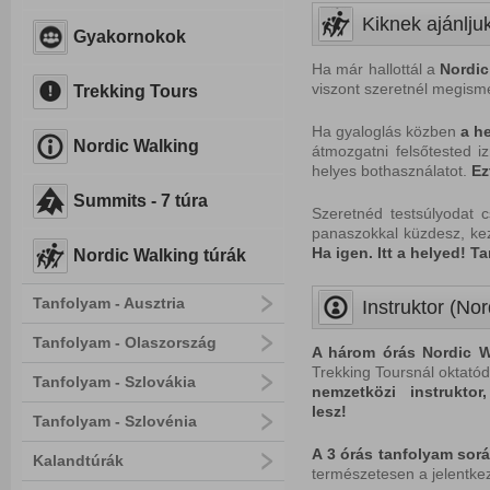
Kiknek ajánlju
Gyakornokok
Ha már hallottál a
Nordic
viszont szeretnél megisme
Trekking Tours
Ha gyaloglás közben
a
he
Nordic Walking
átmozgatni felsőtested iz
helyes bothasználatot.
Ez
Summits - 7 túra
Szeretnéd testsúlyodat 
panaszokkal küzdesz, ke
Ha i
gen. Itt a helyed! Ta
Nordic Walking túrák
Tanfolyam - Ausztria
Instruktor (Nor
Tanfolyam - Olaszország
A három órás Nordic W
Trekking Toursnál
oktatód
Tanfolyam - Szlovákia
nemzetközi instrukto
lesz
!
Tanfolyam - Szlovénia
A 3 órás tanfolyam sorá
Kalandtúrák
természetesen a jelentke