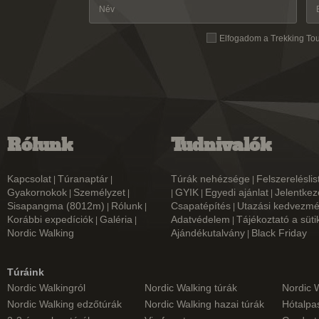
Elfogadom a Trekking To
Rólunk
Tudnivalók
Kapcsolat
Túranaptár
Túrák nehézsége
Felszereléslis
|
|
|
Gyakornokok
Személyzet
GYIK
Egyedi ajánlat
Jelentkez
|
|
|
|
|
Sisapangma (8012m)
Rólunk
Csapatépítés
Utazási kedvezm
|
|
|
Korábbi expedíciók
Galéria
Adatvédelem
Tájékoztató a süti
|
|
|
Nordic Walking
Ajándékutalvány
Black Friday
|
Túráink
Nordic Walkingról
Nordic Walking túrák
Nordic 
Nordic Walking edzőtúrák
Nordic Walking hazai túrák
Hótalpas