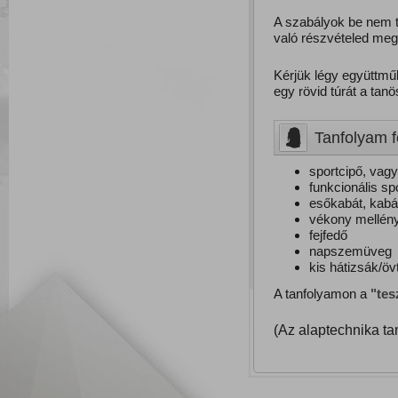
A szabályok be nem ta
való részvételed meg
Kérjük légy együttmű
egy rövid túrát a tan
Tanfolyam f
sportcipő, vag
funkcionális sp
esőkabát, kabá
vékony mellén
fejfedő
napszemüveg
kis hátizsák/ö
A tanfolyamon a
"tes
(Az alaptechnika tan