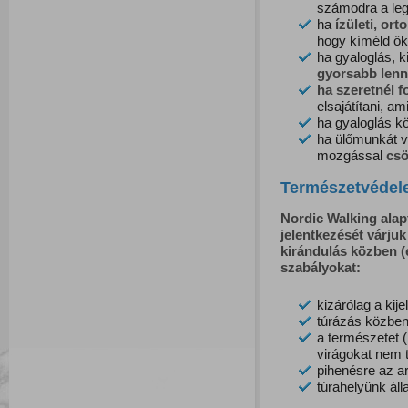
számodra a le
ha
ízületi, ort
hogy kíméld ők
ha gyaloglás, 
g
yorsabb
lenn
ha szeretnél f
elsajátítani, a
ha gyaloglás k
ha ülőmunkát v
mozgással
csö
Természetvédel
Nordic Walking alap
jelentkezését várju
kirándulás közben (e
szabályokat:
kizárólag a kij
túrázás közben
a természetet 
virágokat nem té
pihenésre az ar
túrahelyünk áll