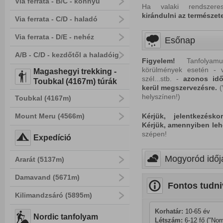
Via ferrata - B/C - könnyű
Ha valaki rendszer
kirándulni az természete
Via ferrata - C/D - haladó
Via ferrata - D/E - nehéz
Esőnap
A/B - C/D - kezdőtől a haladóig
Figyelem!
Tanfolyamun
körülmények esetén - v
Magashegyi trekking -
szél...stb. -
azonos id
Toubkal (4167m) túrák
kerül megszervezésre.
(
helyszínen!)
Toubkal (4167m)
Mount Meru (4566m)
Kérjük, jelentkezésk
Kérjük, amennyiben leh
szépen!
Expedíció
Mogyoród időjá
Ararát (5137m)
Damavand (5671m)
Fontos tudni
Kilimandzsáró (5895m)
Korhatár:
 10-65 év
Nordic tanfolyam
Létszám:
 6-12 fő ("Nor