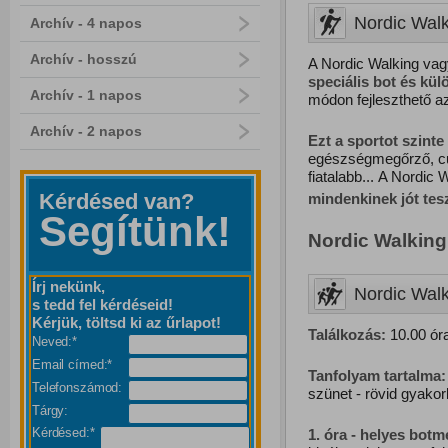
Nordic Walk
Archív - 4 napos
Archív - hosszú
A Nordic Walking vag
speciális bot és kü
Archív - 1 napos
módon fejleszthető a
Archív - 2 napos
Ezt
a
sportot
szinte
egészségmegőrző, cu
fiatalabb... A Nordic 
Kérdésed van?
mindenkinek jót te
Segítünk!
Nordic Walking
Írj nekünk,
Nordic Walk
s tedd fel kérdéseid!
Kérjük, töltsd ki az űrlapot!
Találkozás:
10.00 óra
Neved:*
Email címed:*
Tanfolyam tartalma:
Telefonszámod:
szünet - rövid gyakorl
Tárgy:
Kérdésed:*
1. óra - helyes botm