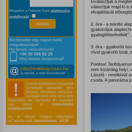
kiválasztjuk a megfel
választjuk majd ki a
Elfogadom a Trekking Tours
adatkezelési
elsajátítását elősegít
szabályzatát
:*
2. óra - a nordic ala
Küldés
gyakoroljuk alaptech
gyaloglótechnikát"
,
Kérdésedet egy napon belül
megválaszoljuk!
3. óra - gyakorló túr
Ha kéred, visszahívunk!
rövid gyakorló túrát,
+36 30 556
92 25
Hívj minket bizalommal!
Fontos!
Tanfolyamunk
info@trekking-tours.hu
nem kizárólag helyi,
Írj nekünk, s tedd fel kérdéseid!
László - rendkívül s
csoda. A panoráma pá
Üzenet küldéséhez megadott
személyes adataidat nem
tároljuk, kérdésed megvála-
szolásán kívül más célra nem
használjuk fel, harmadik fél számára
nem adjuk át.
Adatvédelmi
szabályzatunk
.
Az itt látható űrlapot láthatatlan
reCaptcha védi:
Adatvédelem
-
ÁSZF