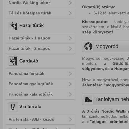
Nordic Walking tábor
Oktató(k) száma:
Téli és hótalpas túrák
6-12 fő jelentkező 
Kiscsoportos
tanfolya
Hazai túrák
szakértelem, a kiváló h
s
zép k
örnyezet!
Hazai túrák - 1 napos
Mogyoród
Hazai túrák - 2 napos
Mogyoród nagyközség Bu
Garda-tó
mentén,
a Gödöllő
völgyében, és a Hungar
Panoráma ferráták
Neve a mogyoróval, pont
Panoráma gyalogtúrák
Jelentése: "mogyoróba
Panoráma kalandtúrák
Tanfolyam ne
Via ferrata
A
3 órás Nordic Walki
km szintemelkedés nélküli
Via ferrata - A/B - kezdő
ami
"átlagos" erőnlétte