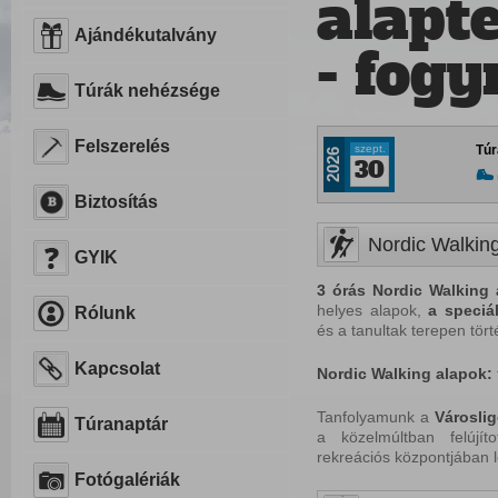
alapt
Ajándékutalvány
- fog
Túrák nehézsége
Felszerelés
szept.
Túr
2026
30
Biztosítás
Nordic Walking
GYIK
3 órás Nordic Walking
helyes alapok,
a
speciá
Rólunk
és a tanultak terepen tör
Kapcsolat
Nordic
Walking
alapok:
Tanfolyamunk a
Városli
Túranaptár
a közelmúltban felújít
rekreációs központjában l
Fotógalériák