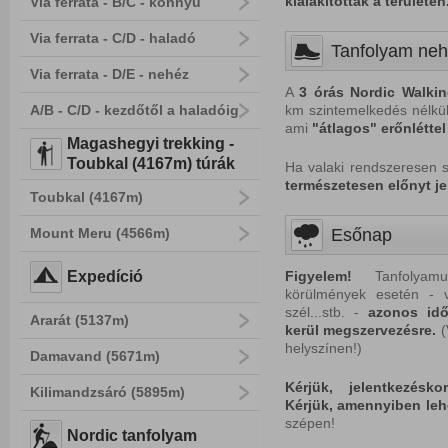
kialakítottak a területen
Via ferrata - B/C - könnyű
Via ferrata - C/D - haladó
Tanfolyam ne
Via ferrata - D/E - nehéz
A
3 órás Nordic Walkin
A/B - C/D - kezdőtől a haladóig
km szintemelkedés nélküli
ami
"átlagos" erőnlétte
Magashegyi trekking -
Toubkal (4167m) túrák
Ha valaki rendszeresen 
természetesen előnyt jel
Toubkal (4167m)
Mount Meru (4566m)
Esőnap
Expedíció
Figyelem!
Tanfolyamun
körülmények esetén - v
szél...stb. -
azonos idő
Ararát (5137m)
kerül megszervezésre.
(
helyszínen!)
Damavand (5671m)
Kérjük, jelentkezésk
Kilimandzsáró (5895m)
Kérjük, amennyiben leh
szépen!
Nordic tanfolyam