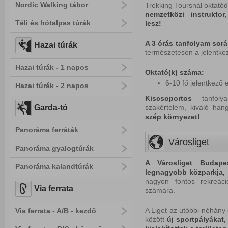
Nordic Walking tábor
Trekking Toursnál oktatód
nemzetközi instrukto
Téli és hótalpas túrák
lesz!
A 3 órás tanfolyam sorá
Hazai túrák
természetesen a jelentke
Hazai túrák - 1 napos
Oktató(k) száma:
6-10 fő jelentkező 
Hazai túrák - 2 napos
Kiscsoportos
tanfolya
Garda-tó
szakértelem, kiváló ha
s
zép k
örnyezet!
Panoráma ferráták
Városliget
Panoráma gyalogtúrák
A Városliget Budape
Panoráma kalandtúrák
legnagyobb közparkja, a
nagyon fontos rekreác
Via ferrata
számára.
A Liget az utóbbi néhány
Via ferrata - A/B - kezdő
között
új sportpályákat,