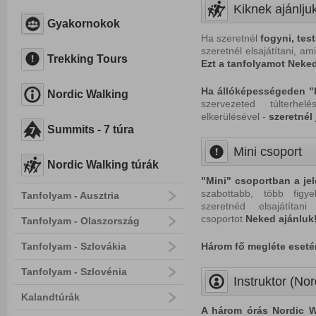
Kiknek ajánlju
Gyakornokok
Ha szeretnél
fogyni, tes
szeretnél elsajátítani, a
Trekking Tours
Ezt a tanfolyamot Neked
Ha állóképességeden "
Nordic Walking
szervezeted túlterhe
elkerülésével -
szeretnél 
Summits - 7 túra
Mini csoport
Nordic Walking túrák
"Mini" csoportban a je
szabottabb, több figy
Tanfolyam - Ausztria
szeretnéd elsajátíta
csoportot
Neked
ajánluk
Tanfolyam - Olaszország
Tanfolyam - Szlovákia
Három fő megléte eset
Tanfolyam - Szlovénia
Instruktor (Nor
Kalandtúrák
A három órás Nordic W