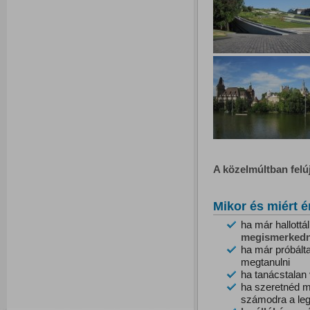
A közelmúltban felú
Mikor és miért é
ha már hallottá
megismerkedn
ha már próbált
megtanulni
ha tanácstalan
ha szeretnéd m
számodra a le