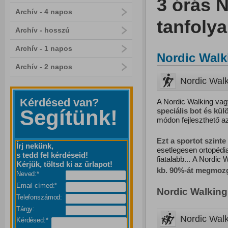
3 órás 
Archív - 4 napos
tanfoly
Archív - hosszú
Archív - 1 napos
Nordic Walk
Archív - 2 napos
Nordic Walk
Kérdésed van?
A Nordic Walking vag
Segítünk!
speciális bot és kü
módon fejleszthető a
Ezt
a
sportot
szinte
Írj nekünk,
esetlegesen ortopédi
s tedd fel kérdéseid!
fiatalabb... A Nordic 
Kérjük, töltsd ki az űrlapot!
kb. 90%-át megmozg
Neved:*
Email címed:*
Nordic Walking
Telefonszámod:
Tárgy:
Nordic Walk
Kérdésed:*