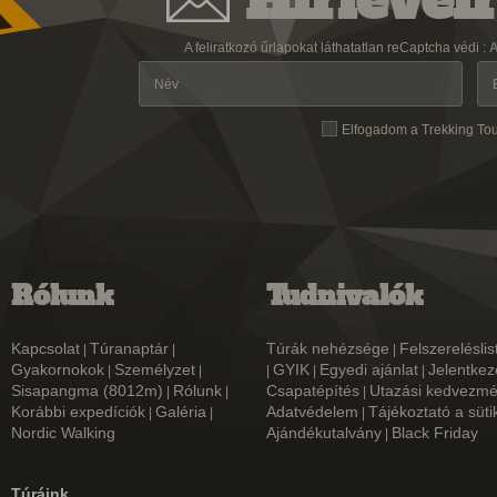
Hírlevélr
A feliratkozó űrlapokat láthatatlan reCaptcha védi :
A
Elfogadom a Trekking To
Rólunk
Tudnivalók
Kapcsolat
Túranaptár
Túrák nehézsége
Felszereléslis
|
|
|
Gyakornokok
Személyzet
GYIK
Egyedi ajánlat
Jelentkez
|
|
|
|
|
Sisapangma (8012m)
Rólunk
Csapatépítés
Utazási kedvezm
|
|
|
Korábbi expedíciók
Galéria
Adatvédelem
Tájékoztató a süti
|
|
|
Nordic Walking
Ajándékutalvány
Black Friday
|
Túráink