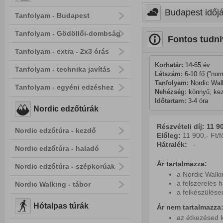
Budapest időjá
Tanfolyam - Budapest
Tanfolyam - Gödöllői-dombság
Fontos tudni
Tanfolyam - extra - 2x3 órás
Korhatár:
 14-65 év
Tanfolyam - technika javítás
Létszám:
 6-10 fő ("nor
Tanfolyam: 
Nordic Wal
Tanfolyam - egyéni edzéshez
Nehézség:
 könnyű, ke
Időtartam:
 3-4 óra
Nordic edzőtúrák
Részvételi díj: 11 90
Nordic edzőtúra - kezdő
Előleg:
11 900,- Ft/f
Hátralék:
-
Nordic edzőtúra - haladó
Ár tartalmazza:
Nordic edzőtúra - szépkorúak
a Nordic Walki
a felszerelés 
Nordic Walking - tábor
a felkészülés
Hótalpas túrák
Ár nem tartalmazza
az étkezésed k