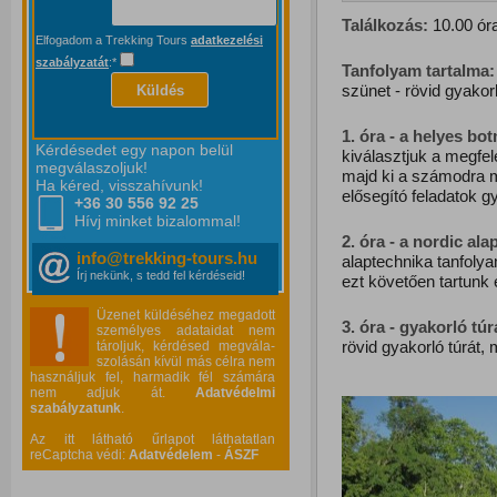
Találkozás:
10.00 óra
Elfogadom a Trekking Tours
adatkezelési
szabályzatát
:*
Tanfolyam tartalma:
szünet - rövid gyakorl
Küldés
1. óra - a helyes bo
Kérdésedet egy napon belül
kiválasztjuk a megfel
megválaszoljuk!
majd ki a számodra m
Ha kéred, visszahívunk!
elősegító feladatok g
+36 30 556
92 25
Hívj minket bizalommal!
2. óra - a nordic ala
info@trekking-tours.hu
alaptechnika tanfoly
Írj nekünk, s tedd fel kérdéseid!
ezt követően tartunk 
Üzenet küldéséhez megadott
3. óra - gyakorló túr
személyes adataidat nem
rövid gyakorló túrát,
tároljuk, kérdésed megvála-
szolásán kívül más célra nem
használjuk fel, harmadik fél számára
nem adjuk át.
Adatvédelmi
szabályzatunk
.
Az itt látható űrlapot láthatatlan
reCaptcha védi:
Adatvédelem
-
ÁSZF