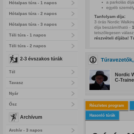
a parkolás díjá
Hótalpas túra - 1 napos
egyéb személy
Hótalpas túra - 2 napos
Tanfolyam díja:
3 órás Nordic Walkin
Hótalpas túra - 3 napos
díja beszámítható -
1
tetszőlegesen választ
Téli túra - 1 napos
részvételi díjába!
T
Téli túra - 2 napos
2-3 évszakos túrák
Túravezetők,
Tél
Nordic W
C-Traine
Tavasz
Nyár
Ősz
Részletes program
Hasonló túrák
Archívum
Archív - 3 napos