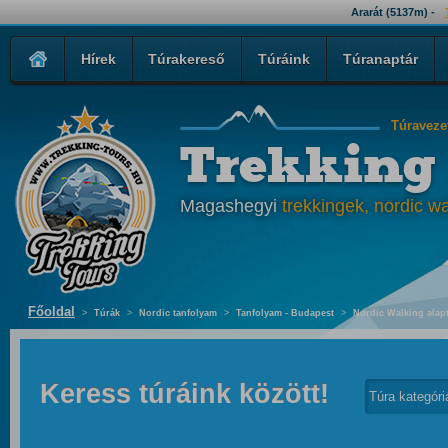
Ararát (5137m) -
Hírek
Túrakereső
Túráink
Túranaptár
Túraveze
Trekking
Magashegyi
trekkingek, nordic wa
Főoldal
>
Túrák
>
Nordic tanfolyam
>
Tanfolyam - Budapest
>
Nordic Walking alap
Keress túráink között!