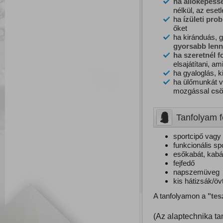
ha állóképess
nélkül, az eset
ha
ízületi
prob
őket
ha kiránduás, 
g
yorsabb l
enn
ha szeretnél f
elsajátítani, a
ha gyaloglás, 
ha ülőmunkát v
mozgással
csö
Tanfolyam f
sportcipő vagy
funkcionális sp
esőkabát, kabá
fejfedő
napszemüveg
kis hátizsák/ö
A tanfolyamon a
"tes
(Az alaptechnika tan