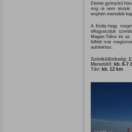
Eleinte gyönyörű hóva
míg rá nem térünk 
enyhén meredek kapt
A Király-hegy megm
elfogyasztjuk szend
Magas-Tátra és az 
felfelé már megismer
autóinkhoz.
Szintkülönbség:
11
Menetidő:
kb. 6-7 
Táv:
kb. 12 km