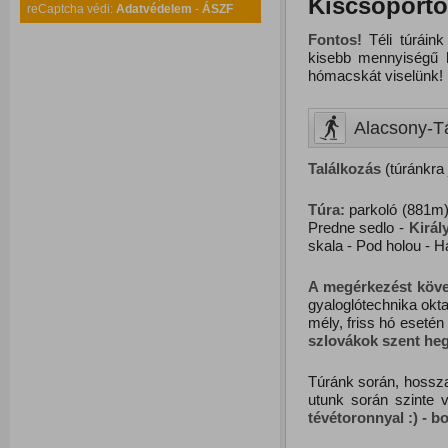
Kiscsoportos
reCaptcha védi:
Adatvédelem
-
ÁSZF
Fontos!
Téli túráink
kisebb mennyiségű
hómacskát viselünk!
Alacsony-Tát
Találkozás
(túránkra 
Túra:
parkoló (881m) 
Predne sedlo -
Királ
skala - Pod holou - H
A megérkezést követ
gyaloglótechnika okta
mély, friss hó esetén
szlovákok szent heg
Túránk során, hossza
utunk során szinte v
tévétoronnyal :) - bor