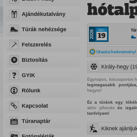
hótal
Ajándékutalvány
Túrák nehézsége
dec.
Túr
2026
19
Felszerelés
Utazási kedvezmény!
Biztosítás
Király-hegy (19
GYIK
Egynapos, kiscsoportos
h
legmagasabb pontjára
Rólunk
hegyre!
Ez a túránk egy tökél
Kapcsolat
aktív pihenés
és
izgal
tanfolyam!
Túranaptár
Kiknek ajánljuk
Fotógalériák