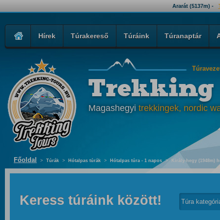
Ararát (5137m) -
Hírek
Túrakereső
Túráink
Túranaptár
Túraveze
Trekking
Magashegyi
trekkingek, nordic wa
Főoldal
>
Túrák
>
Hótalpas túrák
>
Hótalpas túra - 1 napos
>
Király-hegy (1948m) h
Keress túráink között!