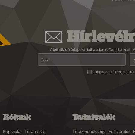
Hírlevélr
A feliratkozó űrlapokat láthatatlan reCaptcha védi :
A
Elfogadom a Trekking To
Rólunk
Tudnivalók
Kapcsolat
Túranaptár
Túrák nehézsége
Felszerelés
|
|
|
|