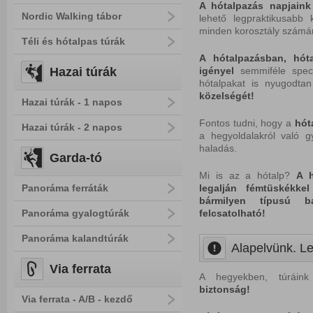
A hótalpazás napjaink 
Nordic Walking tábor
lehető legpraktikusabb 
minden korosztály szám
Téli és hótalpas túrák
A
hótalpazásban, hót
Hazai túrák
igényel
semmiféle speciá
hótalpakat is nyugodtan
közelségét!
Hazai túrák - 1 napos
Fontos tudni, hogy a
hót
Hazai túrák - 2 napos
a hegyoldalakról való g
haladás.
Garda-tó
Mi is az a hótalp?
A 
Panoráma ferráták
legalján fémtüskékke
bármilyen típusú
b
Panoráma gyalogtúrák
felcsatolható!
Panoráma kalandtúrák
Alapelvünk. Le
Via ferrata
A hegyekben, túráink
biztonság!
Via ferrata - A/B - kezdő