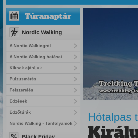
Túranaptár
Nordic Walking
A Nordic Walkingról
A Nordic Walking hatásai
Kiknek ajánljuk
Pulzusmérés
Felszerelés
Edzések
Edzőtúrák
Hótalpas t
Nordic Walking - Tanfolyamok
Királ
Black Friday