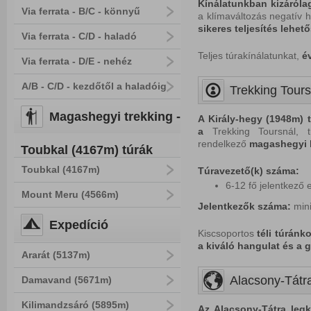
Kínálatunkban kizáróla
Via ferrata - B/C - könnyű
a klímaváltozás negatív h
sikeres teljesítés lehet
Via ferrata - C/D - haladó
Teljes túrakínálatunkat,
é
Via ferrata - D/E - nehéz
A/B - C/D - kezdőtől a haladóig
Trekking Tours
Magashegyi trekking -
A Király-hegy (1948m) t
a
Trekking Toursnál, tú
rendelkező
magashegyi 
Toubkal (4167m) túrák
Toubkal (4167m)
Túravezető(k) száma:
6-12 fő jelentkező 
Mount Meru (4566m)
Jelentkezők száma:
min
Expedíció
Kiscsoportos
téli túránk
a kiváló hangulat és a 
Ararát (5137m)
Alacsony-Tátra
Damavand (5671m)
Kilimandzsáró (5895m)
Az Alacsony-Tátra legk