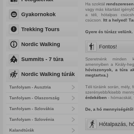
Ha szoktál
rendszeresen
vagy más kitartást igényl
Gyakornokok
a téli, hótalpas csúcs
csúcson.
Itt a helyed! T
Trekking Tours
Gyere és túrázz velünk. 
Nordic Walking
Fontos!
Summits - 7 túra
Szeretnénk minden ke
amennyiben a Király-h
hóviszonyok, a túra ak
Nordic Walking túrák
megtartva.)
Téli túráink során, mély,
Tanfolyam - Ausztria
szerényebb/kisebb menny
érdekében
- hómacskát, 
Tanfolyam - Olaszország
Tanfolyam - Szlovákia
De, a hó mennyiségétől 
Tanfolyam - Szlovénia
Hótalpazás, hó
Kalandtúrák