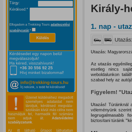
Tárgy:
Király-h
Kérdésed:*
1. nap - utaz
Elfogadom a Trekking Tours
adatkezelési
szabályzatát
:*
Küldés
Utazás:
Utazás:
Magyarország
Kérdésedet egy napon belül
megválaszoljuk!
Ha kéred, visszahívunk!
Az utazás egyénileg
+36 30 556
92 25
esetleg nincs saj
Hívj minket bizalommal!
weboldalunkon
talál
szabad hely az autójá
info@trekking-tours.hu
Írj nekünk, s tedd fel kérdéseid!
Figyelem! "Ut
Üzenet küldéséhez megadott
személyes adataidat nem
Utazás!
Túráinknál a
tároljuk, kérdésed megvála-
véleményünk szerint
szolásán kívül más célra nem
használjuk fel, harmadik fél számára
legrugalmasabb f
nem adjuk át.
Adatvédelmi
biztosítani túráink
"
k
szabályzatunk
.
Az itt látható űrlapot láthatatlan