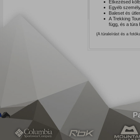
Étkezésed költ
Egyéb személye
Baleset és útle
A Trekking Tou
függ, és a túra 
(A túraleírást és a fotó
P