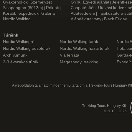
Gyakornokok
Személyzet
GYIK
Egyedi ajánlat
Jelentkezé
|
|
|
|
Sisapangma (8012m)
Rólunk
Csapatépítés
Utazási kedvezm
|
|
|
Korábbi expedíciók
Galéria
Adatvédelem
Tájékoztató a süti
|
|
|
Nordic Walking
Ajándékutalvány
Black Friday
|
Túráink
Nordic Walkingról
Nordic Walking túrák
Nordic 
Nordic Walking edzőtúrák
Nordic Walking hazai túrák
Hótalpas
Archívumunk
Via ferrata
Garda-t
2-3 évszakos túrák
Magashegyi trekking
Expedíc
A weboldalon található mindennemű tartalom a Trekking-Tours Hungary Kft.
Trekking-Tours Hungary Kft.
© 2013 - 2026