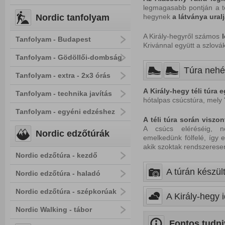
legmagasabb pontján a t
Nordic tanfolyam
hegynek
a látványa ural
A Király-hegyről számos
Tanfolyam - Budapest
Krivánnal együtt a szlová
Tanfolyam - Gödöllői-dombság
Túra nehé
Tanfolyam - extra - 2x3 órás
A
Király-hegy
téli túra
e
Tanfolyam - technika javítás
hótalpas csúcstúra, mely "
Tanfolyam - egyéni edzéshez
A
téli
túra
során
viszon
A csúcs eléréséig, 
Nordic edzőtúrák
emelkedünk fölfelé, így e
akik szoktak rendszeres
Nordic edzőtúra - kezdő
A túrán készült
Nordic edzőtúra - haladó
Nordic edzőtúra - szépkorúak
A Király-hegy 
Nordic Walking - tábor
Fontos tudni