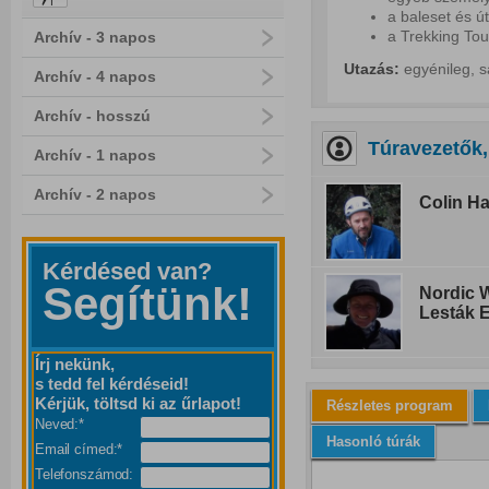
a baleset és ú
a Trekking Tou
Archív - 3 napos
Utazás:
egyénileg, s
Archív - 4 napos
Archív - hosszú
Túravezetők,
Archív - 1 napos
Archív - 2 napos
Colin Ha
Kérdésed van?
Segítünk!
Nordic W
Lesták 
Írj nekünk,
s tedd fel kérdéseid!
Kérjük, töltsd ki az űrlapot!
Részletes program
Neved:*
Hasonló túrák
Email címed:*
Telefonszámod: