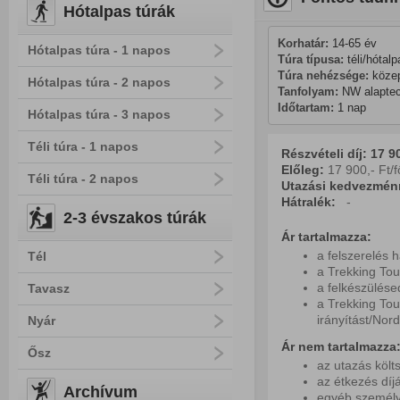
Hótalpas túrák
Korhatár:
 14-65 év 
Hótalpas túra - 1 napos
Túra típusa:
 téli/hótal
Túra nehézsége:
 köze
Hótalpas túra - 2 napos
Tanfolyam:
 NW alapte
Időtartam:
 1 nap
Hótalpas túra - 3 napos
Téli túra - 1 napos
Részvételi díj: 17
90
Előleg:
17 900,- Ft/f
Téli túra - 2 napos
Utazási kedvezmén
Hátralék:
-
2-3 évszakos túrák
Ár tartalmazza:
a felszerelés 
Tél
a Trekking Tou
a felkészülés
Tavasz
a Trekking Tou
irányítást/Nord
Nyár
Ár nem tartalmazza
Ősz
az utazás költ
az étkezés díjá
Archívum
egyéb személy