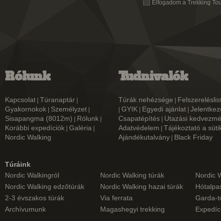
Elfogadom a Trekking To
Rólunk
Tudnivalók
Kapcsolat
Túranaptár
Túrák nehézsége
Felszereléslis
|
|
|
Gyakornokok
Személyzet
GYIK
Egyedi ajánlat
Jelentkez
|
|
|
|
|
Sisapangma (8012m)
Rólunk
Csapatépítés
Utazási kedvezm
|
|
|
Korábbi expedíciók
Galéria
Adatvédelem
Tájékoztató a süti
|
|
|
Nordic Walking
Ajándékutalvány
Black Friday
|
Túráink
Nordic Walkingról
Nordic Walking túrák
Nordic 
Nordic Walking edzőtúrák
Nordic Walking hazai túrák
Hótalpas
2-3 évszakos túrák
Via ferrata
Garda-t
Archívumunk
Magashegyi trekking
Expedíc