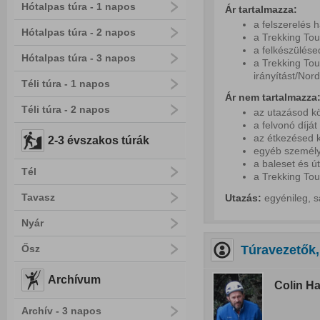
Hótalpas túra - 1 napos
Ár tartalmazza:
a felszerelés 
Hótalpas túra - 2 napos
a Trekking Tou
a felkészülés
Hótalpas túra - 3 napos
a Trekking Tou
irányítást/Nord
Téli túra - 1 napos
Ár nem tartalmazza
Téli túra - 2 napos
az utazásod kö
a felvonó díját
az étkezésed k
2-3 évszakos túrák
egyéb személy
a baleset és ú
Tél
a Trekking Tou
Tavasz
Utazás:
egyénileg, s
Nyár
Ősz
Túravezetők,
Archívum
Colin Ha
Archív - 3 napos