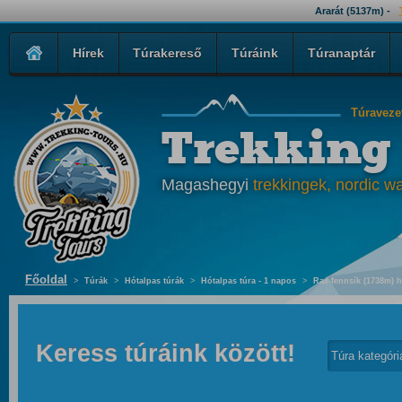
Ararát (5137m) -
Hírek
Túrakereső
Túráink
Túranaptár
Túraveze
Trekking
Magashegyi
trekkingek, nordic wa
Főoldal
>
Túrák
>
Hótalpas túrák
>
Hótalpas túra - 1 napos
>
Rax-fennsík (1738m) h
Keress túráink között!