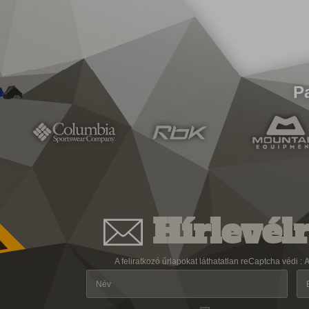
P
Hírlevélr
A feliratkozó űrlapokat láthatatlan reCaptcha védi :
A