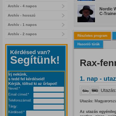
Archív - 4 napos
Nordic W
C-Traine
Archív - hosszú
Archív - 1 napos
Archív - 2 napos
Részletes program
Hasonló túrák
Kérdésed van?
Segítünk!
Rax-fen
Írj nekünk,
1. nap - uta
s tedd fel kérdéseid!
Kérjük, töltsd ki az űrlapot!
Neved:*
Utazás:
Email címed:*
Telefonszámod:
Utazás:
Magyarország
Tárgy:
Az utazás egyénileg
Kérdésed:*