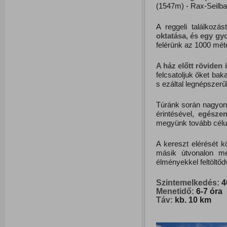
(1547m) - Rax-Seilba
A reggeli találkozás
oktatása, és egy gyo
felérünk az 1000 méte
A ház előtt röviden 
felcsatoljuk őket bak
s ezáltal legnépszer
Túránk során nagyon
érintésével,
egésze
megyünk tovább célu
A kereszt elérését 
másik útvonalon me
élményekkel feltöltő
Szintemelkedés:
40
Menetidő:
6-7 óra
Táv:
kb. 10 km