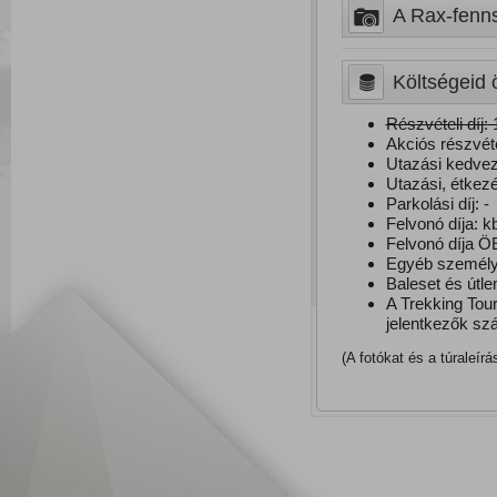
A Rax-fennsí
Költségeid 
Részvételi díj: 
Akciós részvétel
Utazási kedvez
Utazási, étkezé
Parkolási díj: -
Felvonó díja: k
Felvonó díja ÖE
Egyéb személye
Baleset és útle
A Trekking Tour
jelentkezők szá
(A fotókat és a túraleír