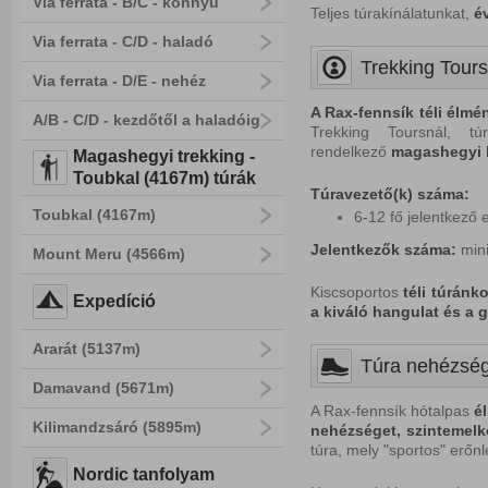
Via ferrata - B/C - könnyű
Teljes túrakínálatunkat,
é
Via ferrata - C/D - haladó
Trekking Tours
Via ferrata - D/E - nehéz
A Rax-fennsík téli élmé
A/B - C/D - kezdőtől a haladóig
Trekking Toursnál, túr
rendelkező
magashegyi 
Magashegyi trekking -
Toubkal (4167m) túrák
Túravezető(k) száma:
Toubkal (4167m)
6-12 fő jelentkező 
Jelentkezők száma:
min
Mount Meru (4566m)
Kiscsoportos
téli túránk
Expedíció
a kiváló hangulat és a 
Ararát (5137m)
Túra nehézsé
Damavand (5671m)
A Rax-fennsík hótalpas
é
Kilimandzsáró (5895m)
nehézséget,
szintemelk
túra, mely "sportos" erőnl
Nordic tanfolyam