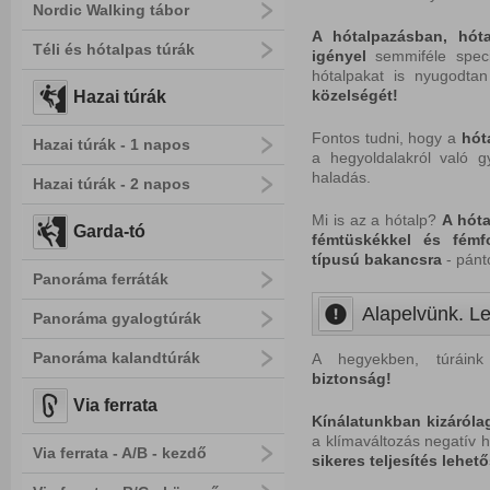
Nordic Walking tábor
A hótalpazásban, hót
Téli és hótalpas túrák
igényel
semmiféle speci
hótalpakat is nyugodtan
közelségét!
Hazai túrák
Fontos tudni, hogy a
hót
Hazai túrák - 1 napos
a hegyoldalakról való g
haladás.
Hazai túrák - 2 napos
Mi is az a hótalp?
A hóta
Garda-tó
fémtüskékkel és fémfo
típusú bakancsra
- pánt
Panoráma ferráták
Alapelvünk. Le
Panoráma gyalogtúrák
Panoráma kalandtúrák
A hegyekben, túráink
biztonság!
Via ferrata
Kínálatunkban kizáróla
a klímaváltozás negatív h
Via ferrata - A/B - kezdő
sikeres
teljesítés
lehető