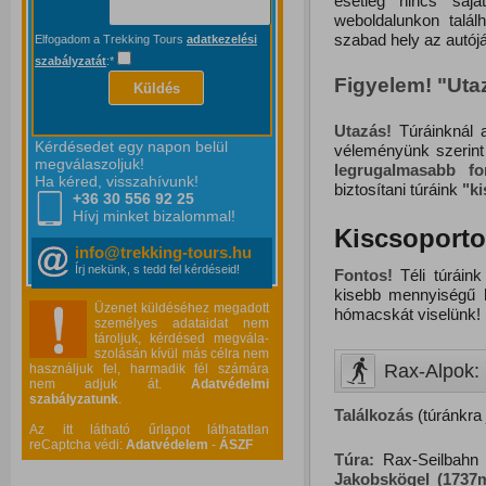
esetleg nincs saj
weboldalunkon talál
szabad hely az autójá
Elfogadom a Trekking Tours
adatkezelési
szabályzatát
:*
Figyelem! "Ut
Küldés
Utazás!
Túráinknál a
Kérdésedet egy napon belül
véleményünk szerint
megválaszoljuk!
legrugalmasabb f
Ha kéred, visszahívunk!
biztosítani túráink
"
k
+36 30 556
92 25
Hívj minket bizalommal!
Kiscsoportos
info@trekking-tours.hu
Írj nekünk, s tedd fel kérdéseid!
Fontos!
Téli túráink
kisebb mennyiségű
Üzenet küldéséhez megadott
hómacskát viselünk!
személyes adataidat nem
tároljuk, kérdésed megvála-
szolásán kívül más célra nem
Rax-Alpok: 
használjuk fel, harmadik fél számára
nem adjuk át.
Adatvédelmi
szabályzatunk
.
Találkozás
(túránkra 
Az itt látható űrlapot láthatatlan
reCaptcha védi:
Adatvédelem
-
ÁSZF
Túra:
Rax-Seilbahn 
Jakobskögel
(1737