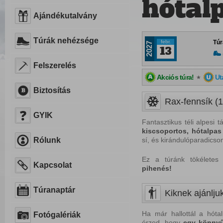
hótal
Ajándékutalvány
Túrák nehézsége
febr.
Túr
2027
13
Felszerelés
Akciós túra!
Ut
★
Biztosítás
Rax-fennsík (1
GYIK
Fantasztikus téli alpesi 
kiscsoportos, hótalpas
Rólunk
sí, és kirándulóparadics
Ez a túránk tökélete
Kapcsolat
pihenés!
Túranaptár
Kiknek ajánljuk
Ha már hallottál a hóta
Fotógalériák
érzed, hogy
egy
könnyű