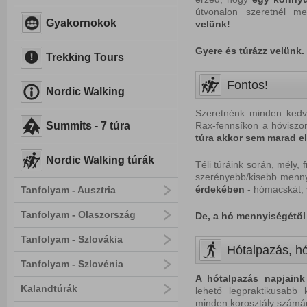
útvonalon szeretnél m
Gyakornokok
velünk!
Gyere és túrázz velünk. 
Trekking Tours
Fontos!
Nordic Walking
Szeretnénk minden kedve
Summits - 7 túra
Rax-fennsíkon a hóvisz
túra akkor sem marad el!
Nordic Walking túrák
Téli túráink során, mély,
szerényebb/kisebb menny
érdekében
- hómacskát, 
Tanfolyam - Ausztria
Tanfolyam - Olaszország
De, a hó mennyiségétől 
Tanfolyam - Szlovákia
Hótalpazás, hó
Tanfolyam - Szlovénia
A hótalpazás napjaink 
Kalandtúrák
lehető legpraktikusabb 
minden korosztály szám