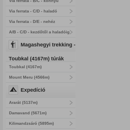
Via ferrata - B/C - könnyű
Via ferrata - C/D - haladó
Via ferrata - D/E - nehéz
A/B - C/D - kezdőtől a haladóig
Magashegyi trekking -
Toubkal (4167m) túrák
Toubkal (4167m)
Mount Meru (4566m)
Expedíció
Ararát (5137m)
Damavand (5671m)
Kilimandzsáró (5895m)