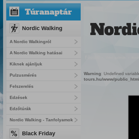
Túranaptár
Nordi
Nordic Walking
A Nordic Walkingról
A Nordic Walking hatásai
Főoldal
>
Videó galériák
>
Nord
Kiknek ajánljuk
Warning
: Undefined variab
Pulzusmérés
tours.hu/www/public_html
Felszerelés
Edzések
Edzőtúrák
Nordic Walking - Tanfolyamok
Black Friday