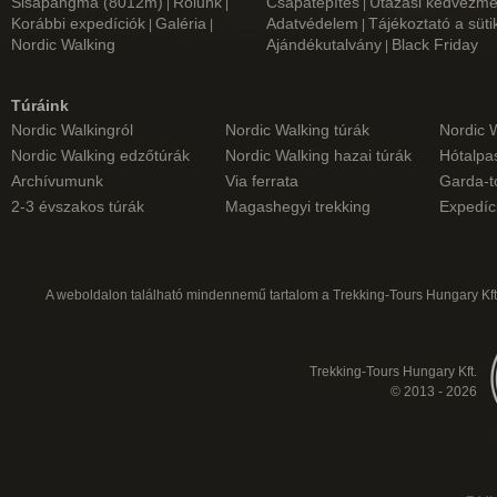
Sisapangma (8012m)
Rólunk
Csapatépítés
Utazási kedvezm
|
|
|
Korábbi expedíciók
Galéria
Adatvédelem
Tájékoztató a süti
|
|
|
Nordic Walking
Ajándékutalvány
Black Friday
|
Túráink
Nordic Walkingról
Nordic Walking túrák
Nordic 
Nordic Walking edzőtúrák
Nordic Walking hazai túrák
Hótalpas
Archívumunk
Via ferrata
Garda-t
2-3 évszakos túrák
Magashegyi trekking
Expedíc
A weboldalon található mindennemű tartalom a Trekking-Tours Hungary Kft.
Trekking-Tours Hungary Kft.
© 2013 - 2026