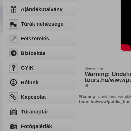
Ajándékutalvány
Túrák nehézsége
Felszerelés
Biztosítás
GYIK
Összesen:
Warning
: Undefi
tours.hu/www/pu
Rólunk
db
Warning
: Undefined variab
Kapcsolat
tours.hu/www/public_html
Túranaptár
Fotógalériák