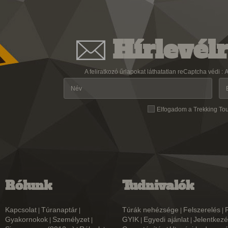
Hírlevélr
A feliratkozó űrlapokat láthatatlan reCaptcha védi :
A
Elfogadom a Trekking To
Rólunk
Tudnivalók
Kapcsolat
Túranaptár
Túrák nehézsége
Felszerelés
|
|
|
|
Gyakornokok
Személyzet
GYIK
Egyedi ajánlat
Jelentkezé
|
|
|
|