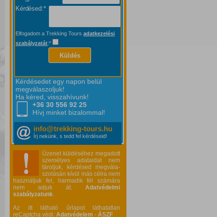
Kérdésed:*
Elfogadom a Trekking Tours
adatkezelési
szabályzatát
:*
Küldés
Kérdésedet egy napon belül
megválaszoljuk!
Ha kéred, visszahívunk!
+36 30 556
92 25
Hívj minket bizalommal!
info@trekking-tours.hu
Írj nekünk, s tedd fel kérdéseid!
Üzenet küldéséhez megadott
személyes adataidat nem
tároljuk, kérdésed megvála-
szolásán kívül más célra nem
használjuk fel, harmadik fél számára
nem adjuk át.
Adatvédelmi
szabályzatunk
.
Az itt látható űrlapot láthatatlan
reCaptcha védi:
Adatvédelem
-
ÁSZF