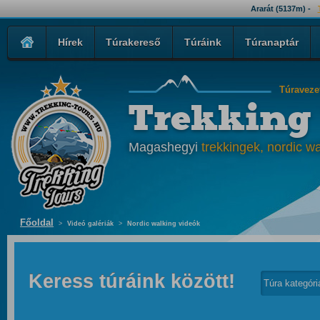
Ararát (5137m) -
Hírek
Túrakereső
Túráink
Túranaptár
Túraveze
Trekking
Magashegyi
trekkingek, nordic wa
Főoldal
>
Videó galériák
>
Nordic walking videók
Keress túráink között!