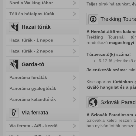
Nordic Walking tábor
Teljes túrakínálatunkat,
é
Téli és hótalpas túrák
Trekking Tours
Hazai túrák
A Hernád-áttörés
kalan
Trekking Toursnál, túr
Hazai túrák - 1 napos
rendelkező
magashegyi 
Hazai túrák - 2 napos
Túravezető(k) száma:
6-12 fő jelentkező 
Garda-tó
Jelentkezők száma:
min
Panoráma ferráták
Kiscsoportos
túráinkon g
kiváló hangulat és a p
Panoráma gyalogtúrák
Panoráma kalandtúrák
Szlovák Parad
Via ferrata
A Szlovák Paradicsom v
Szlovákia keleti részén t
Via ferrata - A/B - kezdő
ban nyilvánították nemzet