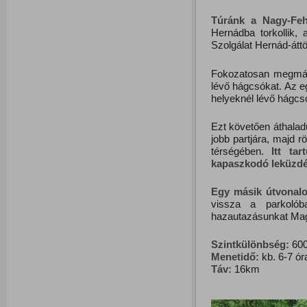
Túránk
a
Nagy-Feh
Hernádba torkollik,
Szolgálat Hernád-átt
Fokozatosan megmás
lévő hágcsókat. Az eg
helyeknél lévő hágcs
Ezt követően áthaladu
jobb partjára, majd 
térségében.
Itt ta
kapaszkodó leküzdés
Egy
másik
útvonal
vissza a parkolób
hazautazásunkat Mag
Szintkülönbség:
600
Menetidő:
kb. 6-7 ór
Táv:
16km