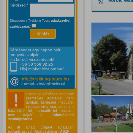
Nordic Wal
Kérdésed:*
Elfogadom a Trekking Tours
adatkezelési
szabályzatát
:*
Küldés
Kérdésedet egy napon belül
megválaszoljuk!
Ha kéred, visszahívunk!
+36 30 556
92 25
Hívj minket bizalommal!
info@trekking-tours.hu
Írj nekünk, s tedd fel kérdéseid!
Üzenet küldéséhez megadott
személyes adataidat nem
tároljuk, kérdésed megvála-
szolásán kívül más célra nem
használjuk fel, harmadik fél számára
nem adjuk át.
Adatvédelmi
szabályzatunk
.
Az itt látható űrlapot láthatatlan
reCaptcha védi:
Adatvédelem
-
ÁSZF