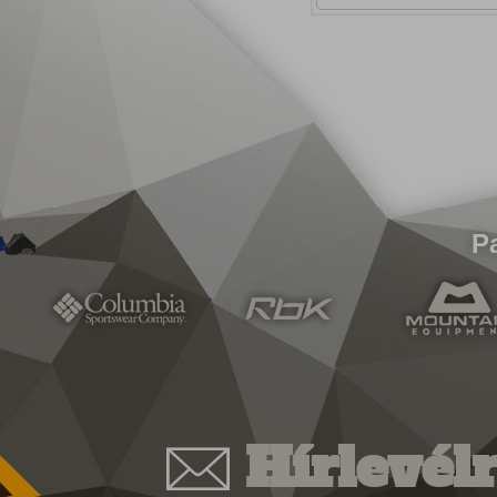
P
Hírlevélr