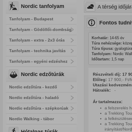
Nordic tanfolyam
A térség időjár
Tanfolyam - Budapest
Fontos tudni
Tanfolyam - Gödöllői-dombság
Korhatár:
 14-65 év
Tanfolyam - extra - 2x3 órás
Túra nehézsége:
 köze
Túra típusa:
 gyalogtúra
Tanfolyam - technika javítás
Tanfolyam:
 Nordic Wal
Időtartam:
 1,5 nap
Tanfolyam - egyéni edzéshez
Nordic edzőtúrák
Részvételi díj: 17 90
Előleg:
17 900,- Ft/f
Utazási kedvezmén
Nordic edzőtúra - kezdő
Hátralék:
-
Nordic edzőtúra - haladó
Ár tartalmazza:
a felszerelés 
Nordic edzőtúra - szépkorúak
a Trekking Tou
a felkészülés
Nordic Walking - tábor
a Trekking Tou
irányítást/Nord
Hótalpas túrák