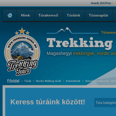
Ararát (5137m) -
Hírek
Túrakereső
Túráink
Túranaptár
Túraveze
Trekking
Magashegyi
trekkingek, nordic wa
Főoldal
>
Túrák
>
Nordic Walking túrák
>
Kalandtúrák
>
Szlovák Paradicsom - Hern
Keress túráink között!