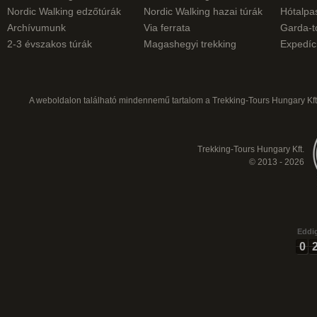
Nordic Walking edzőtúrák
Nordic Walking hazai túrák
Hótalpas
Archívumunk
Via ferrata
Garda-t
2-3 évszakos túrák
Magashegyi trekking
Expedíc
A weboldalon található mindennemű tartalom a Trekking-Tours Hungary Kft.
Trekking-Tours Hungary Kft.
© 2013 - 2026
Eddig
0