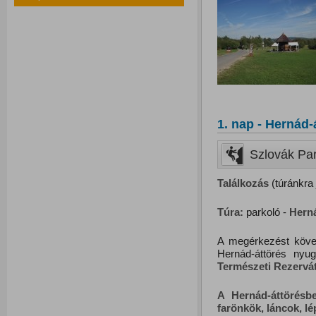
1. nap - Hernád-
Szlovák Par
Találkozás
(túránkra 
Túra:
parkoló -
Herná
A megérkezést követ
Hernád-áttörés nyu
Természeti Rezervát
A Hernád-áttörésb
farönkök, láncok, lép