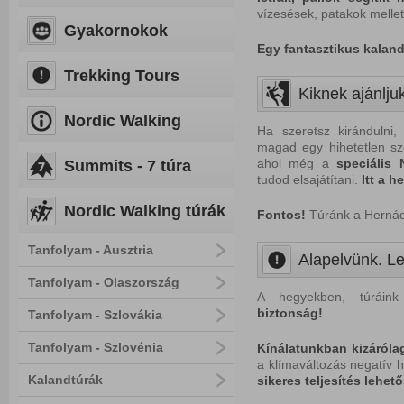
vízesések, patakok mellet
Gyakornokok
Egy fantasztikus kaland
Trekking Tours
Kiknek ajánljuk
Nordic Walking
Ha szeretsz kirándulni,
magad egy hihetetlen sz
ahol még a
speciális
Summits - 7 túra
tudod elsajátítani.
Itt a h
Nordic Walking túrák
Fontos!
Túránk a Hernád-
Tanfolyam - Ausztria
Alapelvünk. Le
Tanfolyam - Olaszország
A hegyekben, túráink
biztonság!
Tanfolyam - Szlovákia
Tanfolyam - Szlovénia
Kínálatunkban kizáróla
a klímaváltozás negatív h
Kalandtúrák
sikeres teljesítés lehet