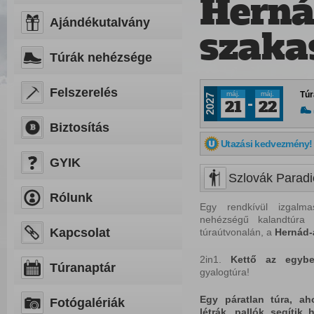
Herná
Ajándékutalvány
szaka
Túrák nehézsége
Felszerelés
máj.
máj.
Túr
2027
21
22
Biztosítás
Utazási kedvezmény!
GYIK
Szlovák Paradi
Rólunk
Egy rendkívül izgal
nehézségű kalandtúra
Kapcsolat
túraútvonalán, a
Hernád-
2in1.
Kettő az egybe
Túranaptár
gyalogtúra!
Egy páratlan túra, aho
Fotógalériák
létrák, pallók segítik 