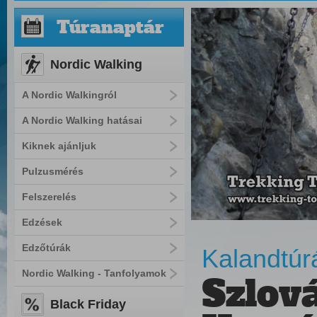
Túranaptár
Nordic Walking
A Nordic Walkingról
A Nordic Walking hatásai
Kiknek ajánljuk
Pulzusmérés
Felszerelés
Edzések
Edzőtúrák
Kalandtúr
Nordic Walking - Tanfolyamok
Szlov
Black Friday