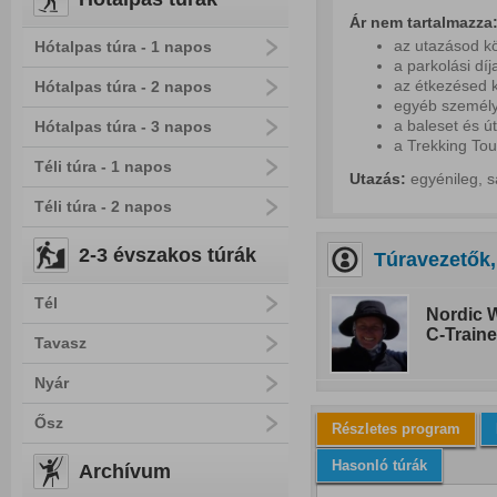
Ár nem tartalmazza
az utazásod kö
Hótalpas túra - 1 napos
a parkolási díj
az étkezésed k
Hótalpas túra - 2 napos
egyéb személy
a baleset és ú
Hótalpas túra - 3 napos
a Trekking Tou
Téli túra - 1 napos
Utazás:
egyénileg, s
Téli túra - 2 napos
2-3 évszakos túrák
Túravezetők,
Tél
Nordic W
C-Traine
Tavasz
Nyár
Ősz
Részletes program
Hasonló túrák
Archívum