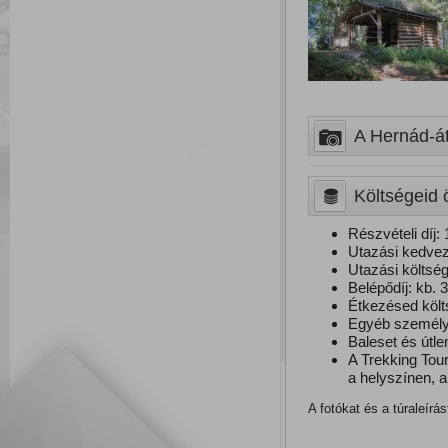
A Hernád-átt
Költségeid 
Részvételi díj: 
Utazási kedvez
Utazási költség,
Belépődíj: kb. 3
Étkezésed költ
Egyéb személye
Baleset és útle
A Trekking Tou
a helyszínen, a 
A fotókat és a túraleírá