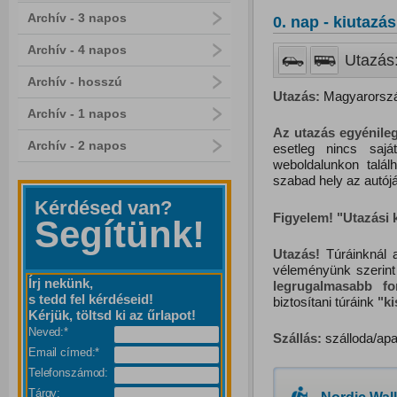
Archív - 3 napos
0. nap - kiutazás
Archív - 4 napos
Utazás:
Archív - hosszú
Utazás:
Magyarország
Archív - 1 napos
Az utazás egyénileg
Archív - 2 napos
esetleg nincs saj
weboldalunkon talál
szabad hely az autójá
Kérdésed van?
Figyelem! "Utazási
Segítünk!
Utazás!
Túráinknál a
véleményünk szerint
Írj nekünk,
legrugalmasabb f
s tedd fel kérdéseid!
biztosítani túráink
"
k
Kérjük, töltsd ki az űrlapot!
Neved:*
Szállás:
szálloda/apa
Email címed:*
Telefonszámod:
Tárgy: