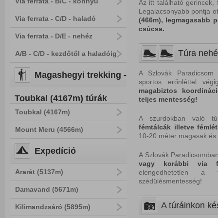
Via ferrata - B/C - könnyű
Az itt található gerince
Legalacsonyabb pontja ot
Via ferrata - C/D - haladó
(466m), legmagasabb po
csúcsa.
Via ferrata - D/E - nehéz
Túra nehé
A/B - C/D - kezdőtől a haladóig
A Szlovák Paradicsom t
Magashegyi trekking -
sportos erőnléttel végi
magabiztos koordináci
Toubkal (4167m) túrák
teljes mentesség!
Toubkal (4167m)
A szurdokban való túr
fémtálcák illetve fémlé
Mount Meru (4566m)
10-20 méter magasak és v
Expedíció
A Szlovák Paradicsomban
vagy korábbi via f
Ararát (5137m)
elengedhetetlen a tú
szédülésmentesség!
Damavand (5671m)
A túráinkon kés
Kilimandzsáró (5895m)