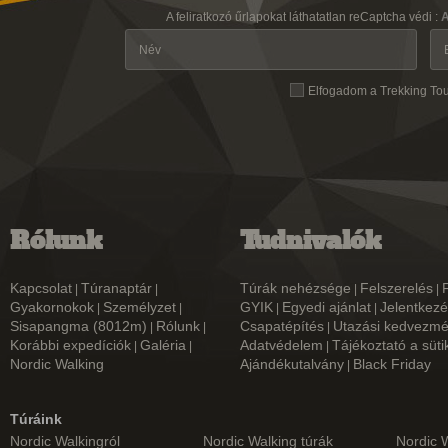
A feliratkozó űrlapokat láthatatlan reCaptcha védi :
A
Elfogadom a Trekking To
Rólunk
Tudnivalók
Kapcsolat
Túranaptár
Túrák nehézsége
Felszerelés
|
|
|
|
Gyakornokok
Személyzet
GYIK
Egyedi ajánlat
Jelentkezé
|
|
|
|
Sisapangma (8012m)
Rólunk
Csapatépítés
Utazási kedvezm
|
|
|
Korábbi expedíciók
Galéria
Adatvédelem
Tájékoztató a süti
|
|
|
Nordic Walking
Ajándékutalvány
Black Friday
|
Túráink
Nordic Walkingról
Nordic Walking túrák
Nordic 