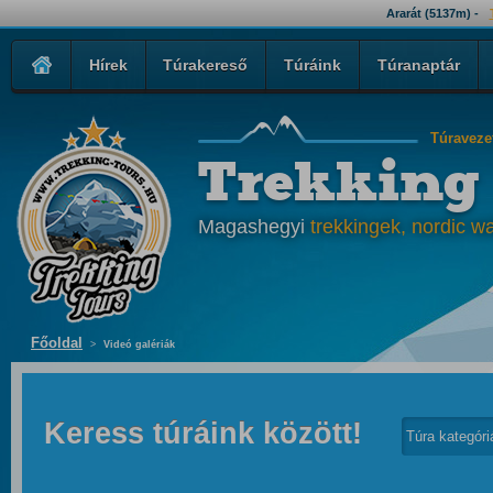
Ararát (5137m) -
Hírek
Túrakereső
Túráink
Túranaptár
Túraveze
Trekking
Magashegyi
trekkingek, nordic wa
Főoldal
>
Videó galériák
Keress túráink között!