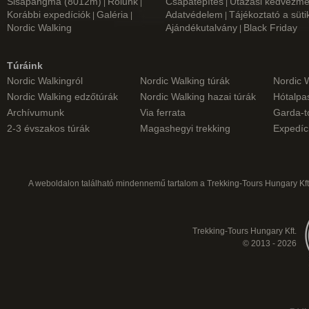
Sisapangma (8012m)
Rólunk
Csapatépítés
Utazási kedvezm
|
|
|
Korábbi expedíciók
Galéria
Adatvédelem
Tájékoztató a süti
|
|
|
Nordic Walking
Ajándékutalvány
Black Friday
|
Túráink
Nordic Walkingról
Nordic Walking túrák
Nordic 
Nordic Walking edzőtúrák
Nordic Walking hazai túrák
Hótalpas
Archívumunk
Via ferrata
Garda-t
2-3 évszakos túrák
Magashegyi trekking
Expedíc
A weboldalon található mindennemű tartalom a Trekking-Tours Hungary Kft.
Trekking-Tours Hungary Kft.
© 2013 - 2026