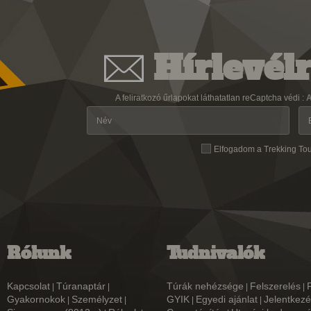
Hírlevélr
A feliratkozó űrlapokat láthatatlan reCaptcha védi :
A
Elfogadom a Trekking To
Rólunk
Tudnivalók
Kapcsolat
Túranaptár
Túrák nehézsége
Felszerelés
|
|
|
|
Gyakornokok
Személyzet
GYIK
Egyedi ajánlat
Jelentkezé
|
|
|
|