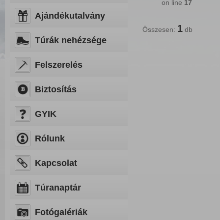
on line
17
Ajándékutalvány
1
Összesen:
db
Túrák nehézsége
Felszerelés
Biztosítás
GYIK
Rólunk
Kapcsolat
Túranaptár
Fotógalériák