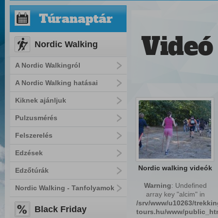
Túranaptár
Videó
Nordic Walking
A Nordic Walkingról
A Nordic Walking hatásai
Kiknek ajánljuk
Pulzusmérés
Felszerelés
Edzések
Nordic walking videók
Edzőtúrák
Warning
: Undefined
Nordic Walking - Tanfolyamok
array key "alcim" in
/srv/www/u10263/trekkin
Black Friday
tours.hu/www/public_htm