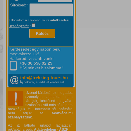
Kérdésed:*
Elfogadom a Trekking Tours
adatkezelési
szabályzatát
:*
Küldés
Kérdésedet egy napon belül
megválaszoljuk!
Ha kéred, visszahívunk!
+36 30 556
92 25
Hívj minket bizalommal!
info@trekking-tours.hu
Írj nekünk, s tedd fel kérdéseid!
Üzenet küldéséhez megadott
személyes adataidat nem
tároljuk, kérdésed megvála-
szolásán kívül más célra nem
használjuk fel, harmadik fél számára
nem adjuk át.
Adatvédelmi
szabályzatunk
.
Az itt látható űrlapot láthatatlan
reCaptcha védi:
Adatvédelem
-
ÁSZF