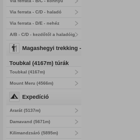
Via ferrata - B/C - könnyű
Via ferrata - C/D - haladó
Via ferrata - D/E - nehéz
A/B - C/D - kezdőtől a haladóig
Magashegyi trekking -
Toubkal (4167m) túrák
Toubkal (4167m)
Mount Meru (4566m)
Expedíció
Ararát (5137m)
Damavand (5671m)
Kilimandzsáró (5895m)