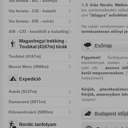
Via ferrata - B/C - könnyű
A
3 órás Nordic Walkin
km szintemelkedés nélküli
Via ferrata - C/D - haladó
ami
"átlagos" erőnlétte
Via ferrata - D/E - nehéz
Ha valaki rendszeresen 
A/B - C/D - kezdőtől a haladóig
természetesen előnyt jel
Magashegyi trekking -
Esőnap
Toubkal (4167m) túrák
Toubkal (4167m)
Figyelem!
Tanfolyamun
körülmények esetén - v
Mount Meru (4566m)
szél...stb. -
azonos idő
kerül megszervezésre.
(
helyszínen!)
Expedíció
Kérjük, jelentkezésk
Ararát (5137m)
Kérjük, amennyiben leh
szépen!
Damavand (5671m)
Kilimandzsáró (5895m)
Budapest időjá
Nordic tanfolyam