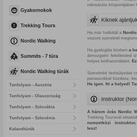
rekreációs központjában l
Gyakornokok
Kiknek ajánlju
Trekking Tours
Ha már hallottál a
Nordic
viszont szeretnél megisme
Nordic Walking
Ha gyaloglás közben
a
he
átmozgatni felsőtested iz
Summits - 7 túra
helyes bothasználatot.
Ez
Nordic Walking túrák
Szeretnéd testsúlyodat 
panaszokkal küzdesz, ke
Ha i
gen. Itt a helyed! Ta
Tanfolyam - Ausztria
Tanfolyam - Olaszország
Instruktor (Nor
Tanfolyam - Szlovákia
A három órás Nordic W
Trekking Toursnál oktatód
Tanfolyam - Szlovénia
nemzetközi instrukto
lesz!
Kalandtúrák