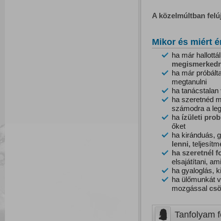
A közelmúltban felú
Mikor és miért é
ha már hallottá
megismerkedn
ha már próbált
megtanulni
ha tanácstalan
ha szeretnéd m
számodra a le
ha
ízületi
prob
őket
ha kiránduás, 
l
enni,
teljesítm
ha szeretnél f
elsajátítani, a
ha gyaloglás, 
ha ülőmunkát v
mozgással
csö
Tanfolyam fe