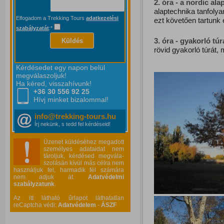
2. óra - a nordic ala
alaptechnika tanfoly
Elfogadom a Trekking Tours
adatkezelési
ezt követően tartunk 
szabályzatát
:*
3. óra - gyakorló túr
Küldés
rövid gyakorló túrát,
Kérdésedet egy napon belül
megválaszoljuk!
Ha kéred, visszahívunk!
+36 30 556
92 25
Hívj minket bizalommal!
info@trekking-tours.hu
Írj nekünk, s tedd fel kérdéseid!
Üzenet küldéséhez megadott
személyes adataidat nem
tároljuk, kérdésed megvála-
szolásán kívül más célra nem
használjuk fel, harmadik fél számára
nem adjuk át.
Adatvédelmi
szabályzatunk
.
Az itt látható űrlapot láthatatlan
reCaptcha védi:
Adatvédelem
-
ÁSZF