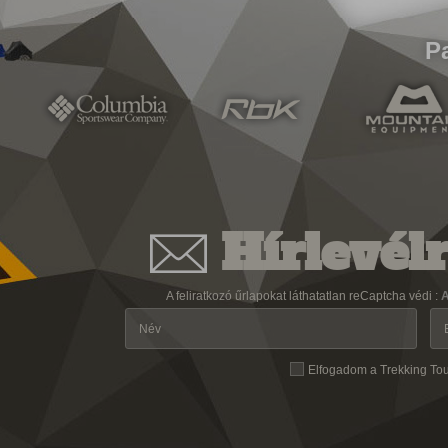
P
Hírlevélr
A feliratkozó űrlapokat láthatatlan reCaptcha védi :
A
Elfogadom a Trekking To