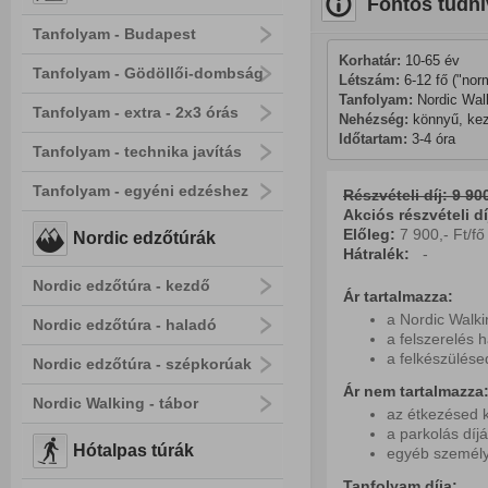
Fontos tudni
Tanfolyam - Budapest
Korhatár:
 10-65 év
Tanfolyam - Gödöllői-dombság
Létszám:
 6-12 fő ("nor
Tanfolyam: 
Nordic Wal
Tanfolyam - extra - 2x3 órás
Nehézség:
 könnyű, ke
Időtartam:
 3-4 óra
Tanfolyam - technika javítás
Tanfolyam - egyéni edzéshez
Részvételi díj: 9 900
Akciós részvételi díj
Előleg:
7 900,- Ft/fő
Nordic edzőtúrák
Hátralék:
-
Nordic edzőtúra - kezdő
Ár tartalmazza:
a Nordic Walki
Nordic edzőtúra - haladó
a felszerelés 
a felkészülés
Nordic edzőtúra - szépkorúak
Ár nem tartalmazza
Nordic Walking - tábor
az étkezésed k
a parkolás díjá
Hótalpas túrák
egyéb személy
Tanfolyam díja: