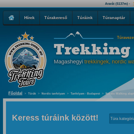
Ararát (5137m) -
Hírek
Túrakereső
Túráink
Túranaptár
Túraveze
Trekking
Magashegyi
trekkingek, nordic wa
Főoldal
>
Túrák
>
Nordic tanfolyam
>
Tanfolyam - Budapest
>
Nordic Walking alapt
Keress túráink között!