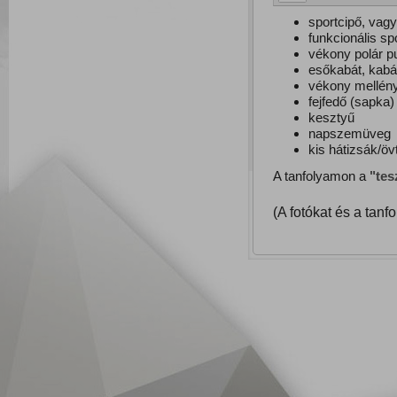
sportcipő, vag
funkcionális sp
vékony polár pu
esőkabát, kabá
vékony mellén
fejfedő (sapka)
kesztyű
napszemüveg
kis hátizsák/ö
A tanfolyamon a
"tes
(A fotókat és a tanf