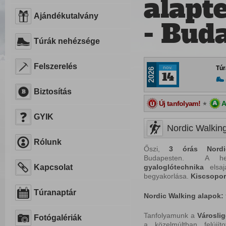
alapt
Ajándékutalvány
- Buda
Túrák nehézsége
Felszerelés
nov.
Túr
2026
14
Biztosítás
Új tanfolyam!
A
★
GYIK
Nordic Walking
Rólunk
Őszi,
3
órás Nordi
Budapesten. A he
Kapcsolat
gyaloglótechnika
elsaj
begyakorlása.
Kiscsopor
Túranaptár
Nordic
Walking
alapok:
Tanfolyamunk a
Városli
Fotógalériák
a közelmúltban felújít