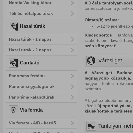
Nordic Walking tábor
A 3 órás tanfolyam sorá
természetesen a jelentke
Téli és hótalpas túrák
Oktató(k) száma:
Hazai túrák
6-12 fő jelentkező 
Kiscsoportos
tanfolya
Hazai túrák - 1 napos
szakértelem, kiváló ha
s
zép k
örnyezet!
Hazai túrák - 2 napos
Városliget
Garda-tó
A Városliget Budape
Panoráma ferráták
legnagyobb közparkja, a
nagyon fontos rekreác
Panoráma gyalogtúrák
számára.
Panoráma kalandtúrák
A Liget az utóbbi néhány
között
új sportpályákat,
Via ferrata
kialakítottak a területen
Via ferrata - A/B - kezdő
Tanfolyam ne