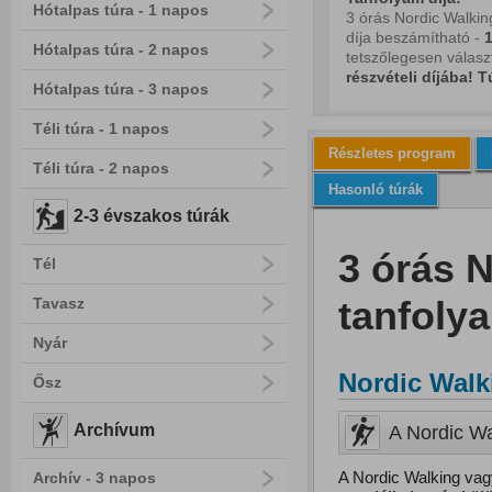
Hótalpas túra - 1 napos
3 órás Nordic Walkin
díja beszámítható -
1
Hótalpas túra - 2 napos
tetszőlegesen választ
részvételi díjába!
T
Hótalpas túra - 3 napos
Téli túra - 1 napos
Részletes program
Téli túra - 2 napos
Hasonló túrák
2-3 évszakos túrák
3 órás 
Tél
tanfoly
Tavasz
Nyár
Nordic Walk
Ősz
Archívum
A Nordic Wa
A Nordic Walking vag
Archív - 3 napos