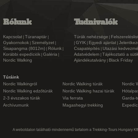
Rólunk
Tudnivalók
Kapcsolat
Túranaptár
Túrák nehézsége
Felszereléslis
|
|
|
Gyakornokok
Személyzet
GYIK
Egyedi ajánlat
Jelentkez
|
|
|
|
|
Sisapangma (8012m)
Rólunk
Csapatépítés
Utazási kedvezm
|
|
|
Korábbi expedíciók
Galéria
Adatvédelem
Tájékoztató a süti
|
|
|
Nordic Walking
Ajándékutalvány
Black Friday
|
Túráink
Nordic Walkingról
Nordic Walking túrák
Nordic 
Nordic Walking edzőtúrák
Nordic Walking hazai túrák
Hótalpas
2-3 évszakos túrák
Via ferrata
Garda-t
Archívumunk
Magashegyi trekking
Expedíc
A weboldalon található mindennemű tartalom a Trekking-Tours Hungary Kft.