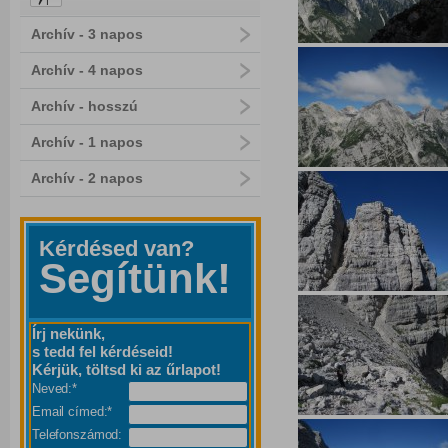
Archív - 3 napos
Archív - 4 napos
Archív - hosszú
Archív - 1 napos
Archív - 2 napos
Kérdésed van?
Segítünk!
Írj nekünk,
s tedd fel kérdéseid!
Kérjük, töltsd ki az űrlapot!
Neved:*
Email címed:*
Telefonszámod: