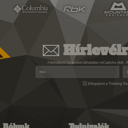
Hírlevélr
A feliratkozó űrlapokat láthatatlan reCaptcha védi :
A
Elfogadom a Trekking To
Rólunk
Tudnivalók