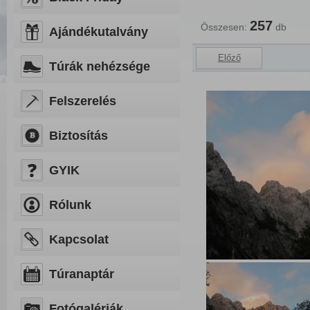
257
Összesen:
db
Ajándékutalvány
Előző
Túrák nehézsége
Felszerelés
Biztosítás
GYIK
Rólunk
Kapcsolat
Túranaptár
Fotógalériák