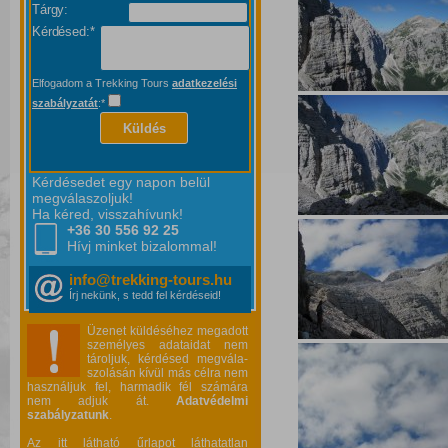
Tárgy:
Kérdésed:*
Elfogadom a Trekking Tours
adatkezelési
szabályzatát
:*
Küldés
Kérdésedet egy napon belül
megválaszoljuk!
Ha kéred, visszahívunk!
+36 30 556
92 25
Hívj minket bizalommal!
info@trekking-tours.hu
Írj nekünk, s tedd fel kérdéseid!
Üzenet küldéséhez megadott
személyes adataidat nem
tároljuk, kérdésed megvála-
szolásán kívül más célra nem
használjuk fel, harmadik fél számára
nem adjuk át.
Adatvédelmi
szabályzatunk
.
Az itt látható űrlapot láthatatlan