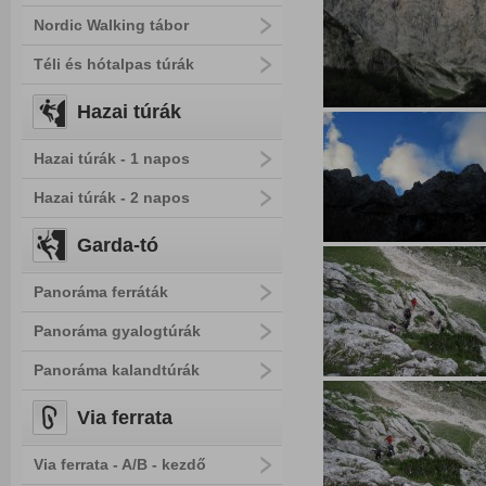
Nordic Walking tábor
Téli és hótalpas túrák
Hazai túrák
Hazai túrák - 1 napos
Hazai túrák - 2 napos
Garda-tó
Panoráma ferráták
Panoráma gyalogtúrák
Panoráma kalandtúrák
Via ferrata
Via ferrata - A/B - kezdő