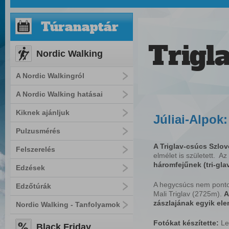
Túranaptár
Trigl
Nordic Walking
A Nordic Walkingról
A Nordic Walking hatásai
Kiknek ajánljuk
Júliai-Alpok:
Pulzusmérés
A Triglav-csúcs Szlov
Felszerelés
elmélet is született. Az
háromfejűnek (tri-glav
Edzések
A hegycsúcs nem pontos
Edzőtúrák
Mali Triglav (2725m).
A
zászlajának egyik ele
Nordic Walking - Tanfolyamok
Fotókat készítette:
Le
Black Friday