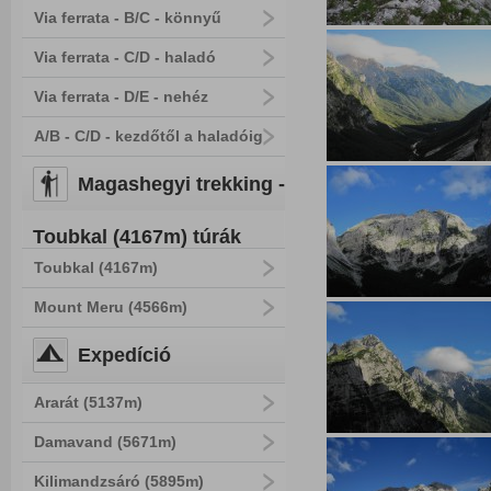
Via ferrata - B/C - könnyű
Via ferrata - C/D - haladó
Via ferrata - D/E - nehéz
A/B - C/D - kezdőtől a haladóig
Magashegyi trekking -
Toubkal (4167m) túrák
Toubkal (4167m)
Mount Meru (4566m)
Expedíció
Ararát (5137m)
Damavand (5671m)
Kilimandzsáró (5895m)