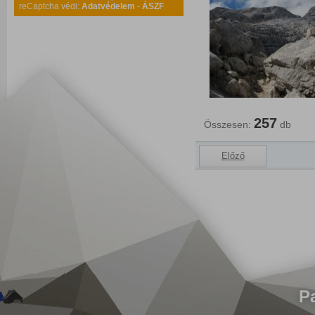
reCaptcha védi:
Adatvédelem
-
ÁSZF
257
Összesen:
db
Előző
P